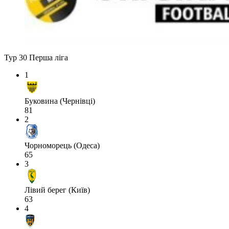
Тур 30
Перша ліга
1
Буковина (Чернівці)
81
2
Чорноморець (Одеса)
65
3
Лівий берег (Київ)
63
4