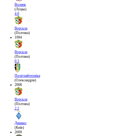
Волинь
(Луцьк)
4:0
Ворскла
(Полтава)
1994
Ворскла
(Полтава)
0:3
Поліграфтехніка
(Олександрія)
2008
Ворскла
(Полтава)
2:2
Динамо
(Київ)
2009