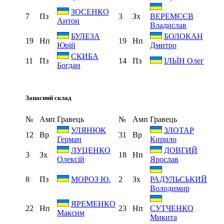
ЗОСЕНКО
7
Пз
3
Зх
ВЕРЕМЄЄВ
Антон
Владислав
БУЛЕЗА
БОЛОКАН
19
Нп
19
Нп
Юрій
Дмитро
СКИБА
11
Пз
14
Пз
ІЛЬЇН Олег
Богдан
Запасний склад
№
Амп
Гравець
№
Амп
Гравець
УЛЯНЮК
ЗЛОТАР
12
Вр
31
Вр
Герман
Кирило
ЛУЦЕНКО
ДОВГИЙ
3
Зх
18
Нп
Олексій
Ярослав
8
Пз
2
Зх
МОРОЗ Ю.
РАДУЛЬСЬКИЙ
Володимир
ЯРЕМЕНКО
22
Нп
23
Нп
СУТЧЕНКО
Максим
Микита