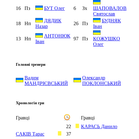
16
Пз
6
Зх
БУТ Олег
ШАПОВАЛОВ
Святослав
ДЯДИК
БУДНЯК
18
Нп
26
Пз
Назар
Іван
АНТОНЮК
13
Нп
97
Пз
КОЖУШКО
Іван
Олег
Головні тренери
Вадим
Олександр
МАНДРІЄВСЬКИЙ
ПОКЛОНСЬКИЙ
Хронологія гри
Гравці
Гравці
22
КАРАСЬ Данило
САКІВ Тарас
37