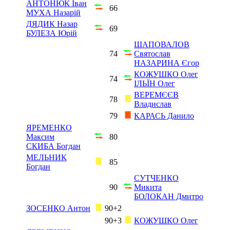
АНТОНЮК Іван
66
МУХА Назарій
ДЯДИК Назар
69
БУЛЕЗА Юрій
ШАПОВАЛОВ
74
Святослав
НАЗАРИНА Єгор
КОЖУШКО Олег
74
ІЛЬЇН Олег
ВЕРЕМЄЄВ
78
Владислав
79
КАРАСЬ Данило
ЯРЕМЕНКО
Максим
80
СКИБА Богдан
МЕЛЬНИК
85
Богдан
СУТЧЕНКО
90
Микита
БОЛОКАН Дмитро
ЗОСЕНКО Антон
90+2
90+3
КОЖУШКО Олег