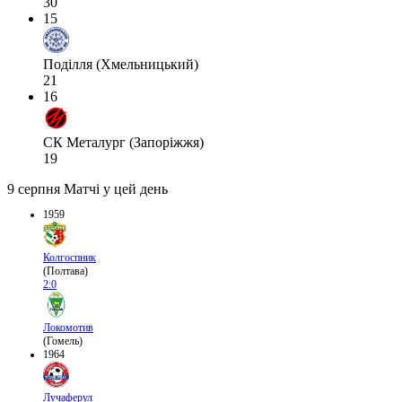
30
15
Поділля (Хмельницький)
21
16
СК Металург (Запоріжжя)
19
9 серпня
Матчі у цей день
1959
Колгоспник
(Полтава)
2:0
Локомотив
(Гомель)
1964
Лучаферул