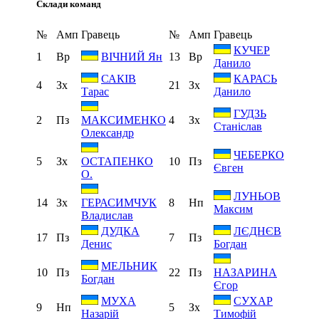
Склади команд
№
Амп
Гравець
№
Амп
Гравець
КУЧЕР
1
Вр
13
Вр
ВІЧНИЙ Ян
Данило
САКІВ
КАРАСЬ
4
Зх
21
Зх
Тарас
Данило
ГУДЗЬ
2
Пз
4
Зх
МАКСИМЕНКО
Станіслав
Олександр
ЧЕБЕРКО
5
Зх
10
Пз
ОСТАПЕНКО
Євген
О.
ЛУНЬОВ
14
Зх
8
Нп
ГЕРАСИМЧУК
Максим
Владислав
ДУДКА
ЛЄДНЄВ
17
Пз
7
Пз
Денис
Богдан
МЕЛЬНИК
10
Пз
22
Пз
НАЗАРИНА
Богдан
Єгор
МУХА
СУХАР
9
Нп
5
Зх
Назарій
Тимофій