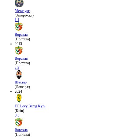
Металург
(Запоріжжя)
1:1
Ворскла
(Полтава)
2015
Ворскла
(Полтава)
2:2
Шахтар
(Донецьк)
2024
FC Levy Bereg Kyiv
(Київ)
0:3
Ворскла
(Полтава)