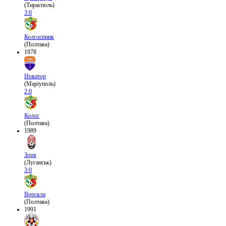
(Тирасполь)
3:0
Колгоспник
(Полтава)
1978
Новатор
(Маріуполь)
2:0
Колос
(Полтава)
1989
Зоря
(Луганськ)
3:0
Ворскла
(Полтава)
1991