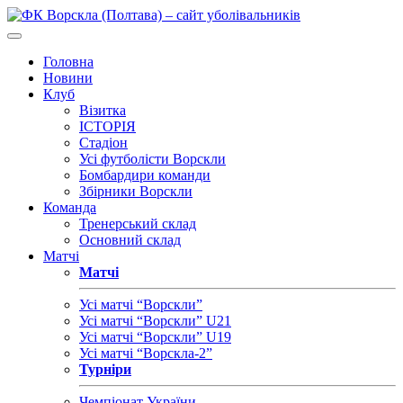
Головна
Новини
Клуб
Візитка
ІСТОРІЯ
Стадіон
Усі футболісти Ворскли
Бомбардири команди
Збірники Ворскли
Команда
Тренерський склад
Основний склад
Матчі
Матчі
Усі матчі “Ворскли”
Усі матчі “Ворскли” U21
Усі матчі “Ворскли” U19
Усі матчі “Ворскла-2”
Турніри
Чемпіонат України