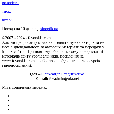
вологість:
тиск:
вітер:
Погода на 10 днів від
sinoptik.ua
©2007 - 2024 - fcvorskla.com.ua
Адміністрація сайту може не поділяти думки авторів та не
несе відповідальності за авторські матеріали та передрук з
інших сайтів. При повному, або частковому використанні
матеріалів сайту уболівальників, посилання на
www.fcvorskla.com.ua обов'язкове (для інтернет-ресурсів
гіперпосилання).
Ідея
–
Олександр Стадниченко
E-mail:
fcvadmin@ukr.net
Ми в соціальних мережах