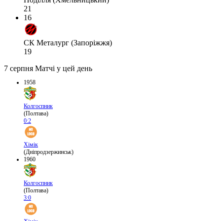
21
16
СК Металург (Запоріжжя)
19
7 серпня
Матчі у цей день
1958
Колгоспник
(Полтава)
0:2
Хімік
(Дніпродзержинськ)
1960
Колгоспник
(Полтава)
3:0