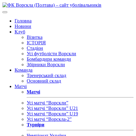
Головна
Новини
Клуб
Візитка
ІСТОРІЯ
Стадіон
Усі футболісти Ворскли
Бомбардири команди
Збірники Ворскли
Команда
Тренерський склад
Основний склад
Матчі
Матчі
Усі матчі “Ворскли”
Усі матчі “Ворскли” U21
Усі матчі “Ворскли” U19
Усі матчі “Ворскла-2”
Турніри
Чемпіонат України