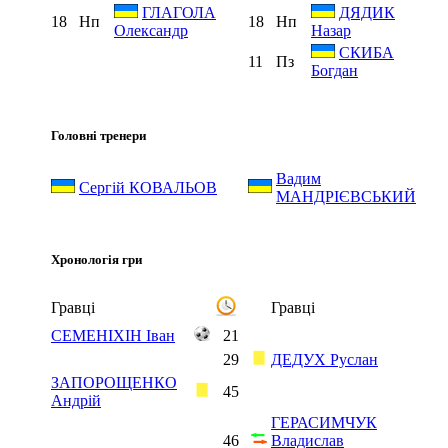
ГЛАГОЛА
ДЯДИК
18
Нп
18
Нп
Олександр
Назар
СКИБА
11
Пз
Богдан
Головні тренери
Вадим
Сергій КОВАЛЬОВ
МАНДРІЄВСЬКИЙ
Хронологія гри
Гравці
Гравці
СЕМЕНІХІН Іван
21
29
ДЕДУХ Руслан
ЗАПОРОЩЕНКО
45
Андрій
ГЕРАСИМЧУК
46
Владислав