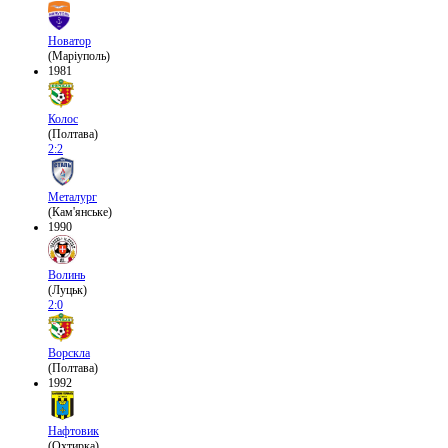
Новатор
(Маріуполь)
1981
Колос
(Полтава)
2:2
Металург
(Кам'янське)
1990
Волинь
(Луцьк)
2:0
Ворскла
(Полтава)
1992
Нафтовик
(Охтирка)