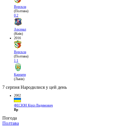
Ворскла
(Полтава)
0:2
Арсенал
(Київ)
2016
Ворскла
(Полтава)
1:1
Карпати
(Львів)
7 серпня
Народилися у цей день
2002
ФЕСЮН Кіріл Вадимович
Вр
Погода
Полтава