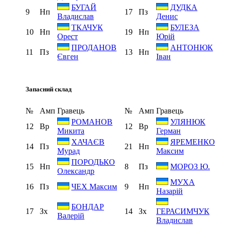
БУГАЙ
ДУДКА
9
Нп
17
Пз
Владислав
Денис
ТКАЧУК
БУЛЕЗА
10
Нп
19
Нп
Орест
Юрій
ПРОДАНОВ
АНТОНЮК
11
Пз
13
Нп
Євген
Іван
Запасний склад
№
Амп
Гравець
№
Амп
Гравець
РОМАНОВ
УЛЯНЮК
12
Вр
12
Вр
Микита
Герман
ХАЧАЄВ
ЯРЕМЕНКО
14
Пз
21
Нп
Мурад
Максим
ПОРОДЬКО
15
Нп
8
Пз
МОРОЗ Ю.
Олександр
МУХА
16
Пз
9
Нп
ЧЕХ Максим
Назарій
БОНДАР
17
Зх
14
Зх
ГЕРАСИМЧУК
Валерій
Владислав