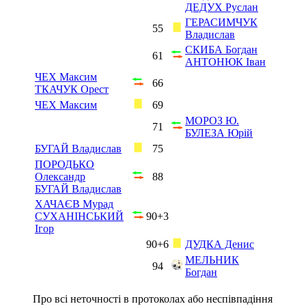
ДЕДУХ Руслан
ГЕРАСИМЧУК
55
Владислав
СКИБА Богдан
61
АНТОНЮК Іван
ЧЕХ Максим
66
ТКАЧУК Орест
ЧЕХ Максим
69
МОРОЗ Ю.
71
БУЛЕЗА Юрій
БУГАЙ Владислав
75
ПОРОДЬКО
Олександр
88
БУГАЙ Владислав
ХАЧАЄВ Мурад
СУХАНІНСЬКИЙ
90+3
Ігор
90+6
ДУДКА Денис
МЕЛЬНИК
94
Богдан
Про всі неточності в протоколах або неспівпадіння