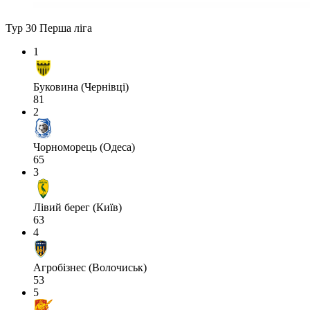
Тур 30
Перша ліга
1
Буковина (Чернівці)
81
2
Чорноморець (Одеса)
65
3
Лівий берег (Київ)
63
4
Агробізнес (Волочиськ)
53
5