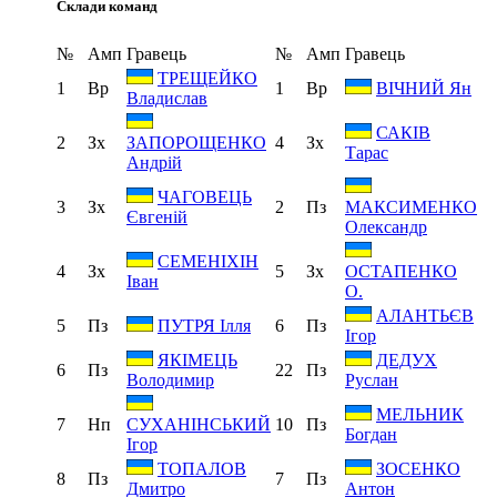
Склади команд
№
Амп
Гравець
№
Амп
Гравець
ТРЕЩЕЙКО
1
Вр
1
Вр
ВІЧНИЙ Ян
Владислав
САКІВ
2
Зх
4
Зх
ЗАПОРОЩЕНКО
Тарас
Андрій
ЧАГОВЕЦЬ
3
Зх
2
Пз
МАКСИМЕНКО
Євгеній
Олександр
СЕМЕНІХІН
4
Зх
5
Зх
ОСТАПЕНКО
Іван
О.
АЛАНТЬЄВ
5
Пз
6
Пз
ПУТРЯ Ілля
Ігор
ЯКІМЕЦЬ
ДЕДУХ
6
Пз
22
Пз
Володимир
Руслан
МЕЛЬНИК
7
Нп
10
Пз
СУХАНІНСЬКИЙ
Богдан
Ігор
ТОПАЛОВ
ЗОСЕНКО
8
Пз
7
Пз
Дмитро
Антон