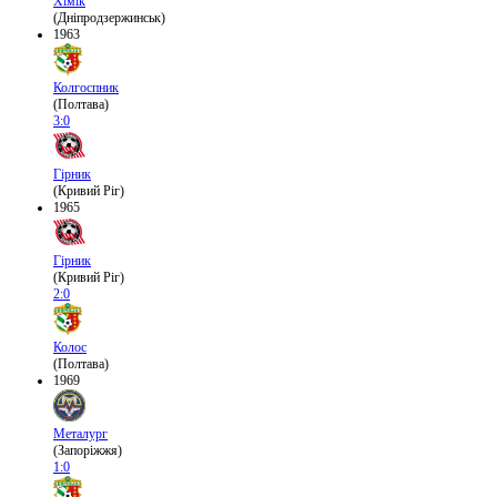
Хімік
(Дніпродзержинськ)
1963
Колгоспник
(Полтава)
3:0
Гірник
(Кривий Ріг)
1965
Гірник
(Кривий Ріг)
2:0
Колос
(Полтава)
1969
Металург
(Запоріжжя)
1:0