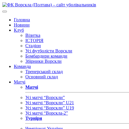
Головна
Новини
Клуб
Візитка
ІСТОРІЯ
Стадіон
Усі футболісти Ворскли
Бомбардири команди
Збірники Ворскли
Команда
Тренерський склад
Основний склад
Матчі
Матчі
Усі матчі “Ворскли”
Усі матчі “Ворскли” U21
Усі матчі “Ворскли” U19
Усі матчі “Ворскла-2”
Турніри
Чемпіонат України