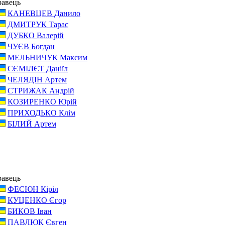
равець
КАНЕВЦЕВ Данило
ДМИТРУК Тарас
ДУБКО Валерій
ЧУЄВ Богдан
МЕЛЬНИЧУК Максим
СЄМІЛЄТ Даніїл
ЧЕЛЯДІН Артем
СТРИЖАК Андрій
КОЗИРЕНКО Юрій
ПРИХОДЬКО Клім
БІЛИЙ Артем
равець
ФЕСЮН Кіріл
КУЦЕНКО Єгор
БИКОВ Іван
ПАВЛЮК Євген