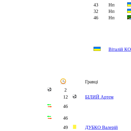
43
Нп
32
Нп
46
Нп
Віталій 
Гравці
2
12
БІЛИЙ Артем
46
46
49
ДУБКО Валерій