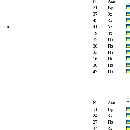
№
Амп
Г
71
Вр
37
Зх
45
Зх
41
Зх
ліан
19
Зх
52
Пз
38
Пз
22
Пз
16
Нп
36
Пз
47
Пз
№
Амп
Г
51
Вр
24
Зх
27
Пз
34
Зх