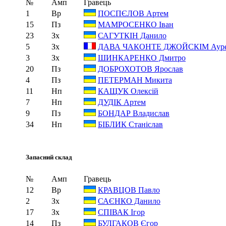
№
Амп
Гравець
1
Вр
ПОСПЄЛОВ Артем
15
Пз
МАМРОСЕНКО Іван
23
Зх
САГУТКІН Данило
5
Зх
ДАВА ЧАКОНТЕ ДЖОЙСКІМ Ауре
3
Зх
ШИНКАРЕНКО Дмитро
20
Пз
ДОБРОХОТОВ Ярослав
4
Пз
ПЕТЕРМАН Микита
11
Нп
КАЩУК Олексій
7
Нп
ДУДІК Артем
9
Пз
БОНДАР Владислав
34
Нп
БІБЛИК Станіслав
Запасний склад
№
Амп
Гравець
12
Вр
КРАВЦОВ Павло
2
Зх
САЄНКО Данило
17
Зх
СПІВАК Ігор
14
Пз
БУЛГАКОВ Єгор