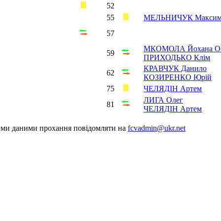
52
55
МЕЛЬНИЧУК Макси
57
МКОМОЛА Йохана О
59
ПРИХОДЬКО Клім
КРАВЧУК Данило
62
КОЗИРЕНКО Юрій
75
ЧЕЛЯДІН Артем
ЛИГА Олег
81
ЧЕЛЯДІН Артем
шими даними прохання повідомляти на
fcvadmin@ukr.net