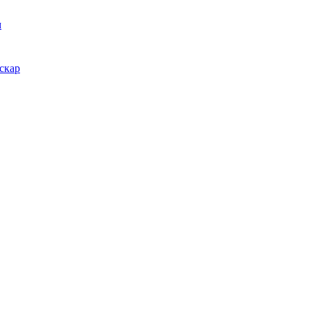
м
скар