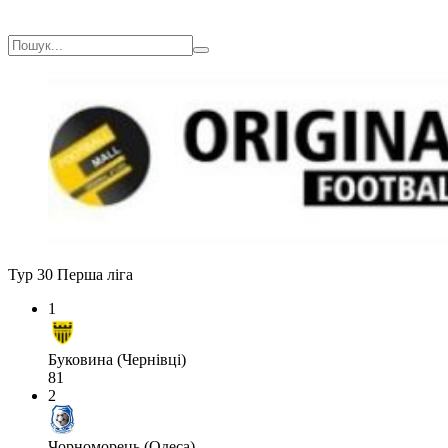
Тур 30
Перша ліга
1
Буковина (Чернівці)
81
2
Чорноморець (Одеса)