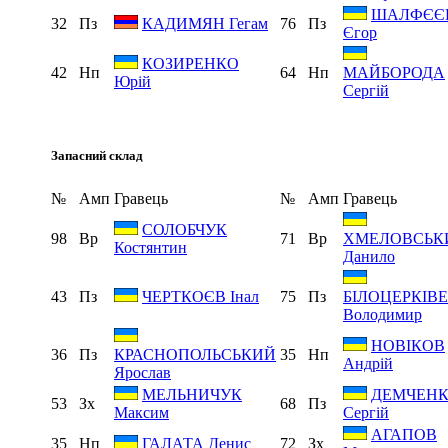
ШАЛФЄЄ
32
Пз
76
Пз
КАДИМЯН Гегам
Єгор
КОЗИРЕНКО
42
Нп
64
Нп
МАЙБОРОДА
Юрій
Сергій
Запасний склад
№
Амп
Гравець
№
Амп
Гравець
СОЛОБЧУК
98
Вр
71
Вр
ХМЕЛОВСЬК
Костянтин
Данило
43
Пз
75
Пз
ЧЕРТКОЄВ Інал
БІЛОЦЕРКІВ
Володимир
НОВІКОВ
36
Пз
35
Нп
КРАСНОПОЛЬСЬКИЙ
Андрій
Ярослав
МЕЛЬНИЧУК
ДЕМЧЕН
53
Зх
68
Пз
Максим
Сергій
АГАПОВ
35
Нп
72
Зх
ГАЛАТА Денис