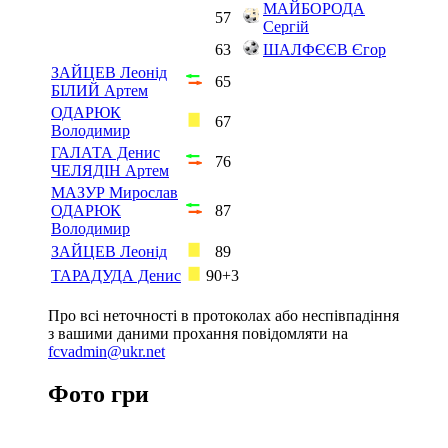
МАЙБОРОДА
57
Сергій
63
ШАЛФЄЄВ Єгор
ЗАЙЦЕВ Леонід
65
БІЛИЙ Артем
ОДАРЮК
67
Володимир
ГАЛАТА Денис
76
ЧЕЛЯДІН Артем
МАЗУР Мирослав
ОДАРЮК
87
Володимир
ЗАЙЦЕВ Леонід
89
ТАРАДУДА Денис
90+3
Про всі неточності в протоколах або неспівпадіння
з вашими даними прохання повідомляти на
fcvadmin@ukr.net
Фото гри