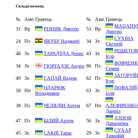
Склади команд
№
Амп
Гравець
№
Амп
Гравець
МАЦАПУ
31
Вр
53
Вр
РІЗНИК Дмитро
Дмитро
СУХІНА
24
Пз
34
Зх
ЯКУБУ Наджееб
Євгеній
РЕШЕТО
48
Зх
43
Зх
ТАРАДУДА Денис
Ігор
ВОВЧЕНК
34
Зх
86
Пз
ГІОРГАДЗЕ Андро
Семен
ЗАГОРУЙ
49
Зх
62
Пз
САПАЙ Вадим
Ігор
ОДАРЮК
ПОВАЛІЙ
18
Нп
63
Зх
Володимир
Ілля
38
Пз
67
Нп
ЧЕЛЯДІН Артем
АЛЕФІРЕНКО
Даниїл
АЗІЗОВ
47
Пз
56
Зх
БІЛИЙ Артем
Давронбек
СУХАР
45
Зх
29
Зх
САКІВ Тарас
Тимофій