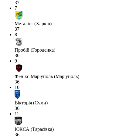
37
7
Металіст (Харків)
37
8
Пробій (Городенка)
36
9
Фенікс-Маріуполь (Маріуполь)
36
10
Вікторія (Суми)
36
11
ЮКСА (Тарасівка)
36