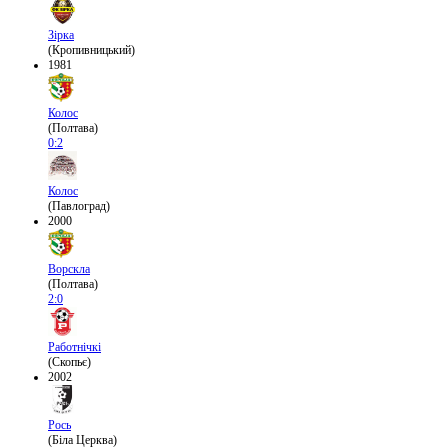
Зірка
(Кропивницький)
1981
Колос
(Полтава)
0:2
Колос
(Павлоград)
2000
Ворскла
(Полтава)
2:0
Работнічкі
(Скопьє)
2002
Рось
(Біла Церква)