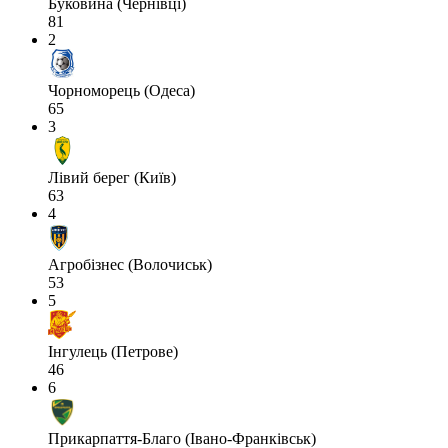
Буковина (Чернівці)
81
2
Чорноморець (Одеса)
65
3
Лівий берег (Київ)
63
4
Агробізнес (Волочиськ)
53
5
Інгулець (Петрове)
46
6
Прикарпаття-Благо (Івано-Франківськ)