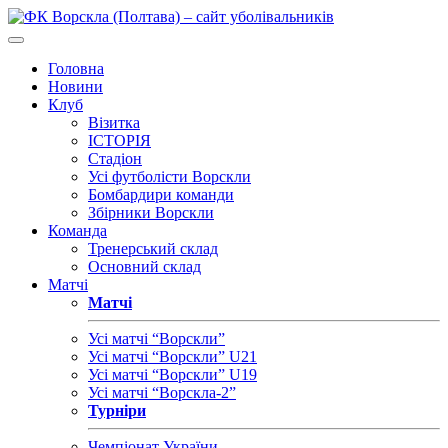
Головна
Новини
Клуб
Візитка
ІСТОРІЯ
Стадіон
Усі футболісти Ворскли
Бомбардири команди
Збірники Ворскли
Команда
Тренерський склад
Основний склад
Матчі
Матчі
Усі матчі “Ворскли”
Усі матчі “Ворскли” U21
Усі матчі “Ворскли” U19
Усі матчі “Ворскла-2”
Турніри
Чемпіонат України