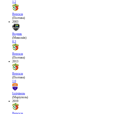
1:2
Ворскла
(Полтава)
2003
Водник
(Миколаїв)
0:3
Ворскла
(Полтава)
2013
Ворскла
(Полтава)
1:0
Іллічівець
(Маріуполь)
2019
Ворскла