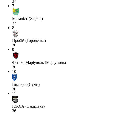
37
7
Металіст (Харків)
37
8
Пробій (Городенка)
36
9
Фенікс-Маріуполь (Маріуполь)
36
10
Вікторія (Суми)
36
11
ЮКСА (Тарасівка)
36