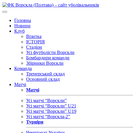
Головна
Новини
Клуб
Візитка
ІСТОРІЯ
Стадіон
Усі футболісти Ворскли
Бомбардири команди
Збірники Ворскли
Команда
Тренерський склад
Основний склад
Матчі
Матчі
Усі матчі “Ворскли”
Усі матчі “Ворскли” U21
Усі матчі “Ворскли” U19
Усі матчі “Ворскла-2”
Турніри
Чемпіонат України