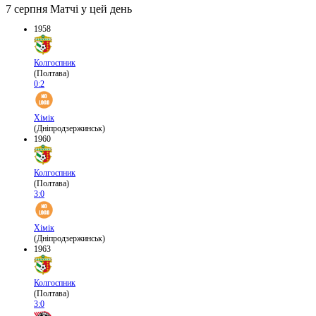
7 серпня
Матчі у цей день
1958
Колгоспник
(Полтава)
0:2
Хімік
(Дніпродзержинськ)
1960
Колгоспник
(Полтава)
3:0
Хімік
(Дніпродзержинськ)
1963
Колгоспник
(Полтава)
3:0