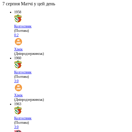
7 серпня
Матчі у цей день
1958
Колгоспник
(Полтава)
0:2
Хімік
(Дніпродзержинськ)
1960
Колгоспник
(Полтава)
3:0
Хімік
(Дніпродзержинськ)
1963
Колгоспник
(Полтава)
3:0