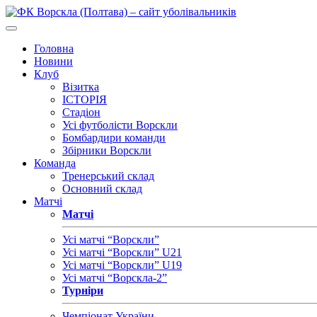
Головна
Новини
Клуб
Візитка
ІСТОРІЯ
Стадіон
Усі футболісти Ворскли
Бомбардири команди
Збірники Ворскли
Команда
Тренерський склад
Основний склад
Матчі
Матчі
Усі матчі “Ворскли”
Усі матчі “Ворскли” U21
Усі матчі “Ворскли” U19
Усі матчі “Ворскла-2”
Турніри
Чемпіонат України