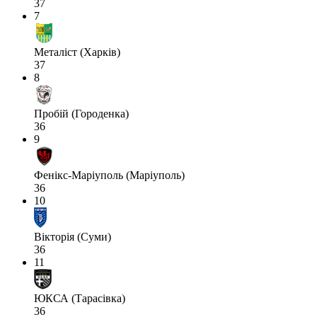
37
7
Металіст (Харків)
37
8
Пробій (Городенка)
36
9
Фенікс-Маріуполь (Маріуполь)
36
10
Вікторія (Суми)
36
11
ЮКСА (Тарасівка)
36