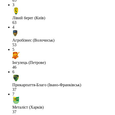
65
3
Лівий берег (Київ)
63
4
Агробізнес (Волочиськ)
53
5
Інгулець (Петрове)
46
6
Прикарпаття-Благо (Івано-Франківськ)
37
7
Металіст (Харків)
37