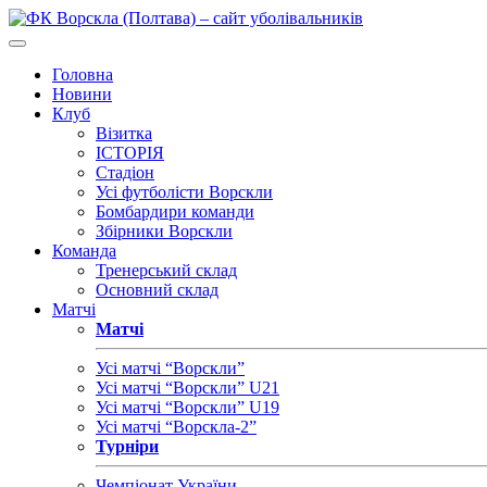
Головна
Новини
Клуб
Візитка
ІСТОРІЯ
Стадіон
Усі футболісти Ворскли
Бомбардири команди
Збірники Ворскли
Команда
Тренерський склад
Основний склад
Матчі
Матчі
Усі матчі “Ворскли”
Усі матчі “Ворскли” U21
Усі матчі “Ворскли” U19
Усі матчі “Ворскла-2”
Турніри
Чемпіонат України