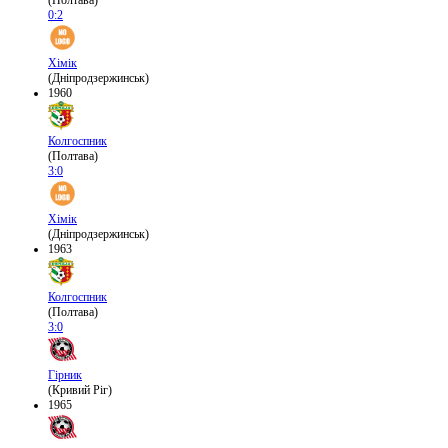
(Полтава)
0:2
Хімік
(Дніпродзержинськ)
1960
Колгоспник
(Полтава)
3:0
Хімік
(Дніпродзержинськ)
1963
Колгоспник
(Полтава)
3:0
Гірник
(Кривий Ріг)
1965