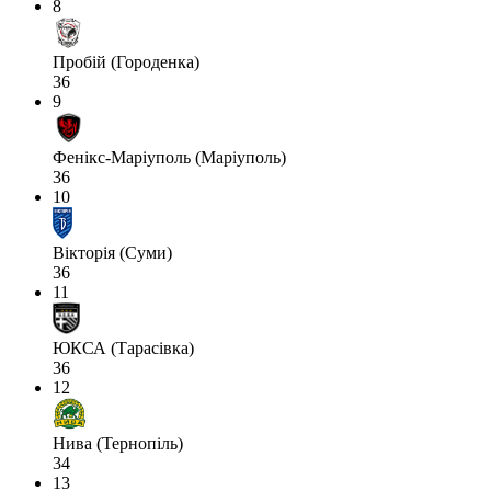
8
Пробій (Городенка)
36
9
Фенікс-Маріуполь (Маріуполь)
36
10
Вікторія (Суми)
36
11
ЮКСА (Тарасівка)
36
12
Нива (Тернопіль)
34
13