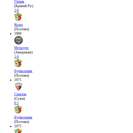
Гірник
(Кривий Ріг)
2:0
Колос
(Полтава)
1969
Металург
(Запоріжжя)
1:0
Будівельник
(Полтава)
1971
Спартак
(Суми)
0:1
Будівельник
(Полтава)
1975