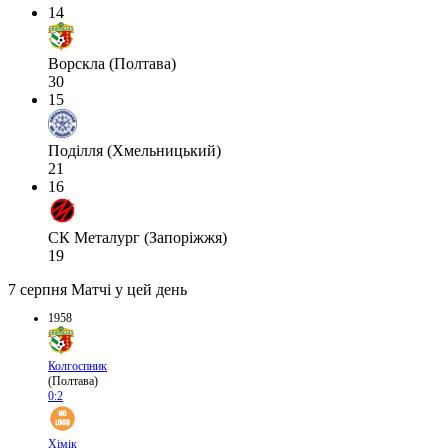
14
Ворскла (Полтава)
30
15
Поділля (Хмельницький)
21
16
СК Металург (Запоріжжя)
19
7 серпня
Матчі у цей день
1958
Колгоспник
(Полтава)
0:2
Хімік