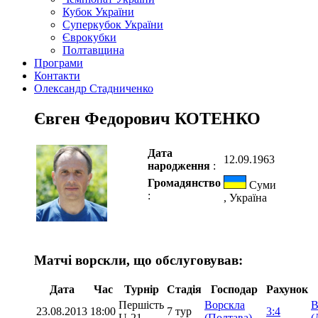
Кубок України
Суперкубок України
Єврокубки
Полтавщина
Програми
Контакти
Олександр Стадниченко
Євген Федорович КОТЕНКО
Дата
12.09.1963
народження
:
Громадянство
Суми
:
, Україна
Матчі ворскли, що обслуговував:
Дата
Час
Турнір
Стадія
Господар
Рахунок
Першість
Ворскла
В
23.08.2013
18:00
7 тур
3:4
U-21
(Полтава)
(