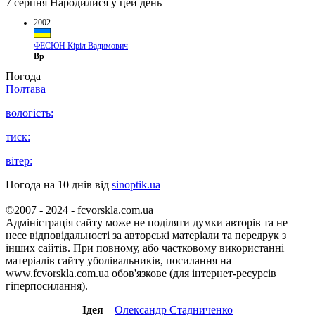
7 серпня
Народилися у цей день
2002
ФЕСЮН Кіріл Вадимович
Вр
Погода
Полтава
вологість:
тиск:
вітер:
Погода на 10 днів від
sinoptik.ua
©2007 - 2024 - fcvorskla.com.ua
Адміністрація сайту може не поділяти думки авторів та не
несе відповідальності за авторські матеріали та передрук з
інших сайтів. При повному, або частковому використанні
матеріалів сайту уболівальників, посилання на
www.fcvorskla.com.ua обов'язкове (для інтернет-ресурсів
гіперпосилання).
Ідея
–
Олександр Стадниченко