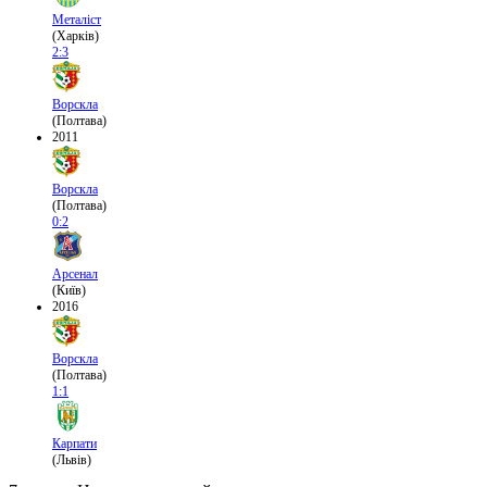
Металіст
(Харків)
2:3
Ворскла
(Полтава)
2011
Ворскла
(Полтава)
0:2
Арсенал
(Київ)
2016
Ворскла
(Полтава)
1:1
Карпати
(Львів)