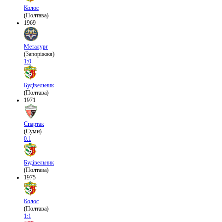
Колос
(Полтава)
1969
Металург
(Запоріжжя)
1:0
Будівельник
(Полтава)
1971
Спартак
(Суми)
0:1
Будівельник
(Полтава)
1975
Колос
(Полтава)
1:1