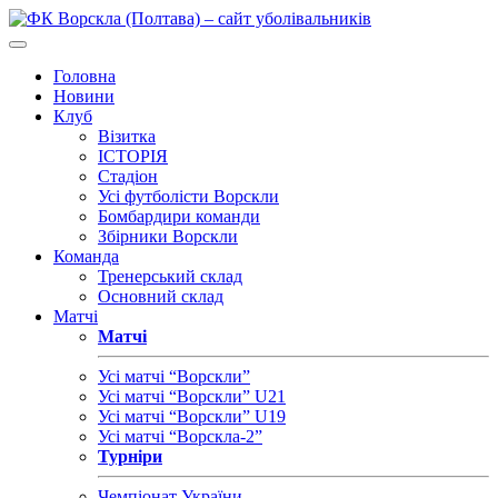
Головна
Новини
Клуб
Візитка
ІСТОРІЯ
Стадіон
Усі футболісти Ворскли
Бомбардири команди
Збірники Ворскли
Команда
Тренерський склад
Основний склад
Матчі
Матчі
Усі матчі “Ворскли”
Усі матчі “Ворскли” U21
Усі матчі “Ворскли” U19
Усі матчі “Ворскла-2”
Турніри
Чемпіонат України