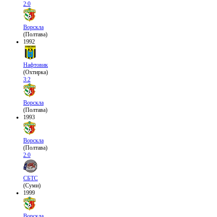
2:0
Ворскла
(Полтава)
1992
Нафтовик
(Охтирка)
3:2
Ворскла
(Полтава)
1993
Ворскла
(Полтава)
2:0
СБТС
(Суми)
1999
Ворскла