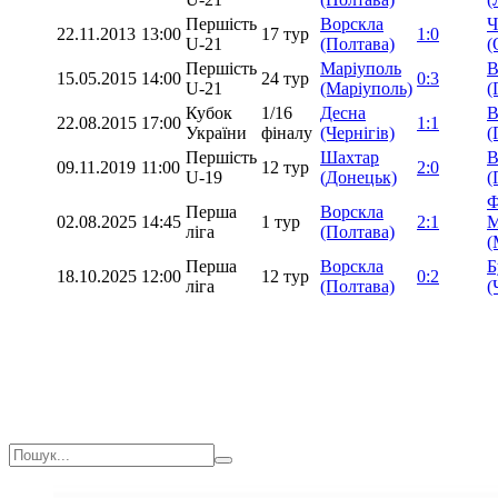
Першість
Ворскла
Ч
22.11.2013
13:00
17 тур
1:0
U-21
(Полтава)
(
Першість
Маріуполь
В
15.05.2015
14:00
24 тур
0:3
U-21
(Маріуполь)
(
Кубок
1/16
Десна
В
22.08.2015
17:00
1:1
України
фіналу
(Чернігів)
(
Першість
Шахтар
В
09.11.2019
11:00
12 тур
2:0
U-19
(Донецьк)
(
Ф
Перша
Ворскла
02.08.2025
14:45
1 тур
2:1
М
ліга
(Полтава)
(
Перша
Ворскла
Б
18.10.2025
12:00
12 тур
0:2
ліга
(Полтава)
(