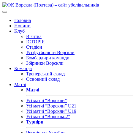
Головна
Новини
Клуб
Візитка
ІСТОРІЯ
Стадіон
Усі футболісти Ворскли
Бомбардири команди
Збірники Ворскли
Команда
Тренерський склад
Основний склад
Матчі
Матчі
Усі матчі “Ворскли”
Усі матчі “Ворскли” U21
Усі матчі “Ворскли” U19
Усі матчі “Ворскла-2”
Турніри
Чемпіонат України