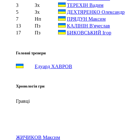
3
Зх
ТЕРЕХІН Вадим
5
Зх
ДЕХТЯРЕНКО Олександр
7
Нп
ПРЯДУН Максим
13
Пз
КАЛІНІН В'ячеслав
17
Пз
БИКОВСЬКИЙ Ігор
Головні тренери
Едуард ХАВРОВ
Хронологія гри
Гравці
ЖИЧИКОВ Максим