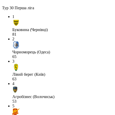
Тур 30
Перша ліга
1
Буковина (Чернівці)
81
2
Чорноморець (Одеса)
65
3
Лівий берег (Київ)
63
4
Агробізнес (Волочиськ)
53
5