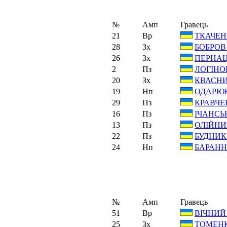
№
Амп
Гравець
21
Вр
ТКАЧЕНК
28
Зх
БОБРОВ 
26
Зх
ПЕРНАЦ
2
Пз
ЛОГІНОВ
20
Зх
КВАСНИ
19
Нп
ОДАРЮК
29
Пз
КРАВЧЕ
16
Пз
ІЧАНСЬК
13
Пз
ОЛІЙНИК
22
Пз
БУДНИК 
24
Нп
БАРАНН
№
Амп
Гравець
51
Вр
ВІЧНИЙ
25
Зх
ТОМЕНК