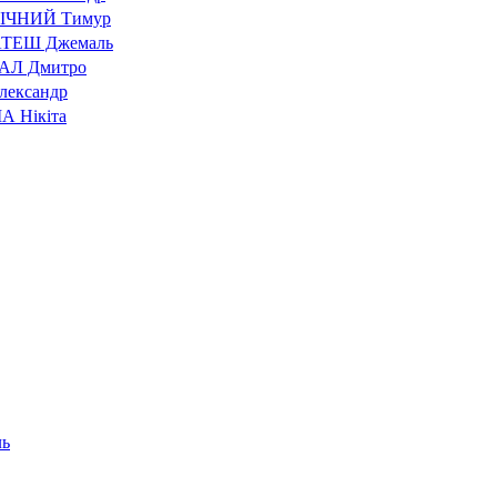
ІЧНИЙ Тимур
ТЕШ Джемаль
Л Дмитро
лександр
 Нікіта
ь