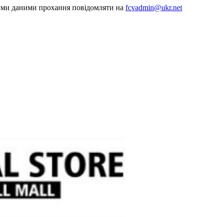
шими даними прохання повідомляти на
fcvadmin@ukr.net