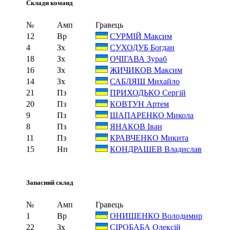
Склади команд
№
Амп
Гравець
12
Вр
СУРМІЙ Максим
4
Зх
СУХОДУБ Богдан
18
Зх
ОЧІГАВА Зураб
16
Зх
ЖИЧИКОВ Максим
14
Зх
САБЛЯШ Михайло
21
Пз
ПРИХОДЬКО Сергій
20
Пз
КОВТУН Артем
9
Пз
ШАПАРЕНКО Микола
8
Пз
ЯНАКОВ Іван
11
Пз
КРАВЧЕНКО Микита
15
Нп
КОНДРАШЕВ Владислав
Запасний склад
№
Амп
Гравець
1
Вр
ОНИЩЕНКО Володимир
22
Зх
СІРОБАБА Олексій