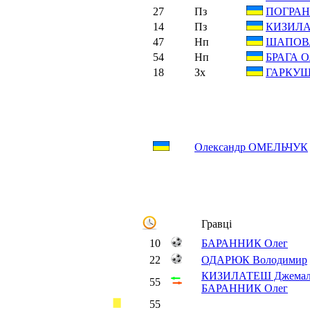
27
Пз
ПОГРАН
14
Пз
КИЗИЛА
47
Нп
ШАПОВА
54
Нп
БРАГА О
18
Зх
ГАРКУША
Олександр ОМЕЛЬЧУК
Гравці
10
БАРАННИК Олег
22
ОДАРЮК Володимир
КИЗИЛАТЕШ Джемал
55
БАРАННИК Олег
55