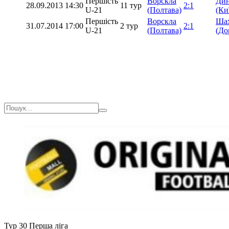
Першість
Ворскла
Ди
28.09.2013
14:30
11 тур
2:1
U-21
(Полтава)
(Ки
Першість
Ворскла
Ша
31.07.2014
17:00
2 тур
2:1
U-21
(Полтава)
(До
Тур 30
Перша ліга