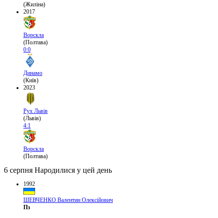
(Жиліна)
2017
Ворскла
(Полтава)
0:0
Динамо
(Київ)
2023
Рух Львів
(Львів)
4:1
Ворскла
(Полтава)
6 серпня
Народилися у цей день
1992
ШЕВЧЕНКО Валентин Олексійович
Пз