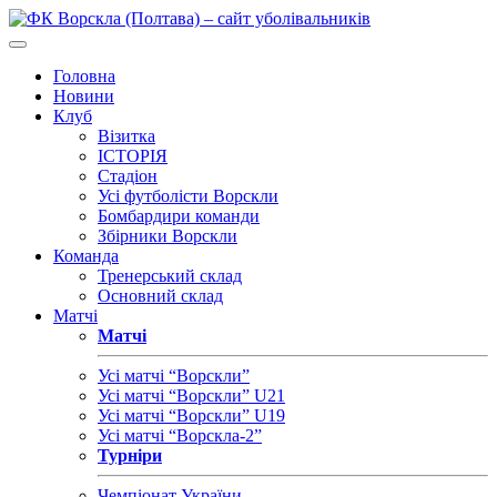
Головна
Новини
Клуб
Візитка
ІСТОРІЯ
Стадіон
Усі футболісти Ворскли
Бомбардири команди
Збірники Ворскли
Команда
Тренерський склад
Основний склад
Матчі
Матчі
Усі матчі “Ворскли”
Усі матчі “Ворскли” U21
Усі матчі “Ворскли” U19
Усі матчі “Ворскла-2”
Турніри
Чемпіонат України