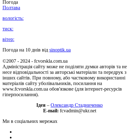
Погода
Полтава
вологість:
тиск:
вітер:
Погода на 10 днів від
sinoptik.ua
©2007 - 2024 - fcvorskla.com.ua
Адміністрація сайту може не поділяти думки авторів та не
несе відповідальності за авторські матеріали та передрук з
інших сайтів. При повному, або частковому використанні
матеріалів сайту уболівальників, посилання на
www.fcvorskla.com.ua обов'язкове (для інтернет-ресурсів
гіперпосилання).
Ідея
–
Олександр Стадниченко
E-mail:
fcvadmin@ukr.net
Ми в соціальних мережах