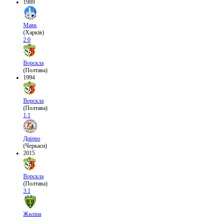
1989
Маяк
(Харків)
2:0
Ворскла
(Полтава)
1994
Ворскла
(Полтава)
1:1
Дніпро
(Черкаси)
2015
Ворскла
(Полтава)
3:1
Жиліна