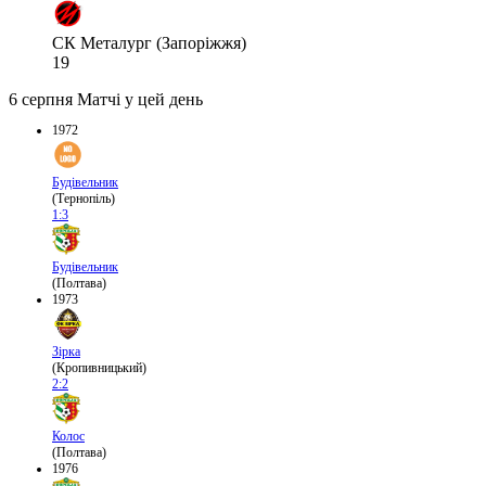
СК Металург (Запоріжжя)
19
6 серпня
Матчі у цей день
1972
Будівельник
(Тернопіль)
1:3
Будівельник
(Полтава)
1973
Зірка
(Кропивницький)
2:2
Колос
(Полтава)
1976