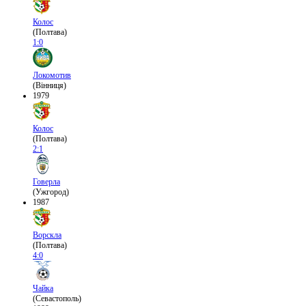
Колос
(Полтава)
1:0
Локомотив
(Вінниця)
1979
Колос
(Полтава)
2:1
Говерла
(Ужгород)
1987
Ворскла
(Полтава)
4:0
Чайка
(Севастополь)