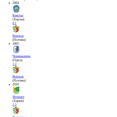
2004
Кристал
(Херсон)
0:1
Ворскла
(Полтава)
2005
Чорноморець
(Одеса)
1:2
Ворскла
(Полтава)
2010
Металіст
(Харків)
2:3