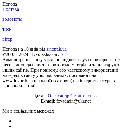
Погода
Полтава
вологість:
тиск:
вітер:
Погода на 10 днів від
sinoptik.ua
©2007 - 2024 - fcvorskla.com.ua
Адміністрація сайту може не поділяти думки авторів та не
несе відповідальності за авторські матеріали та передрук з
інших сайтів. При повному, або частковому використанні
матеріалів сайту уболівальників, посилання на
www.fcvorskla.com.ua обов'язкове (для інтернет-ресурсів
гіперпосилання).
Ідея
–
Олександр Стадниченко
E-mail:
fcvadmin@ukr.net
Ми в соціальних мережах