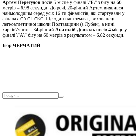
Артем Перегудов
посів 5 місце у фіналі \”Б\” з бігу на 60
метрів – 6,98 секунди. До речі, 20-річний Артем виявився
наймолодшим серед усіх 16-ти фіналістів, які стартували у
фіналах \”А\” і \”Б\”. Ще один наш земляк, вихованець
легкоатлетичної школи Полтавщини (з Лубен), а нині
харків\’янин – 34-річний
Анатолій Довгаль
посів 4 місце у
фіналі \”А\” бігу на 60 метрів з результатом – 6,82 секунди.
Ігор ЧЕРЧАТИЙ