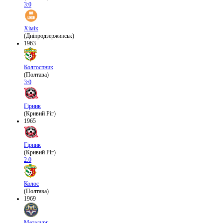
3:0
Хімік
(Дніпродзержинськ)
1963
Колгоспник
(Полтава)
3:0
Гірник
(Кривий Ріг)
1965
Гірник
(Кривий Ріг)
2:0
Колос
(Полтава)
1969
Металург