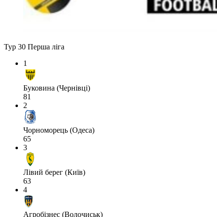
Тур 30
Перша ліга
1
Буковина (Чернівці)
81
2
Чорноморець (Одеса)
65
3
Лівий берег (Київ)
63
4
Агробізнес (Волочиськ)