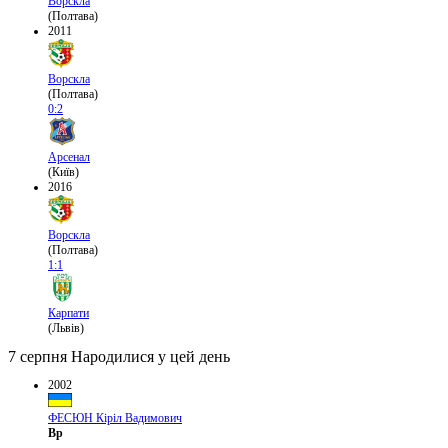
Ворскла
(Полтава)
2011
Ворскла
(Полтава)
0:2
Арсенал
(Київ)
2016
Ворскла
(Полтава)
1:1
Карпати
(Львів)
7 серпня
Народилися у цей день
2002
ФЕСЮН Кіріл Вадимович
Вр