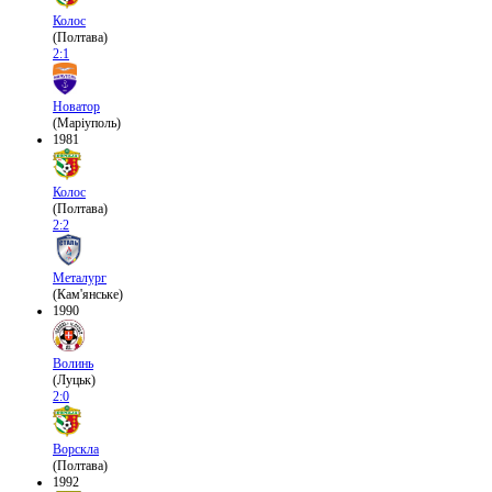
Колос
(Полтава)
2:1
Новатор
(Маріуполь)
1981
Колос
(Полтава)
2:2
Металург
(Кам'янське)
1990
Волинь
(Луцьк)
2:0
Ворскла
(Полтава)
1992