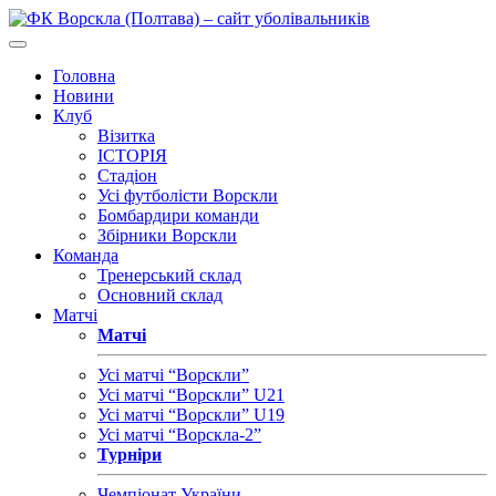
Головна
Новини
Клуб
Візитка
ІСТОРІЯ
Стадіон
Усі футболісти Ворскли
Бомбардири команди
Збірники Ворскли
Команда
Тренерський склад
Основний склад
Матчі
Матчі
Усі матчі “Ворскли”
Усі матчі “Ворскли” U21
Усі матчі “Ворскли” U19
Усі матчі “Ворскла-2”
Турніри
Чемпіонат України