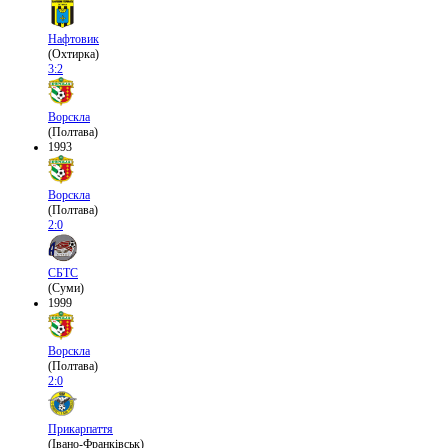
Нафтовик
(Охтирка)
3:2
Ворскла
(Полтава)
1993
Ворскла
(Полтава)
2:0
СБТС
(Суми)
1999
Ворскла
(Полтава)
2:0
Прикарпаття
(Івано-Франківськ)