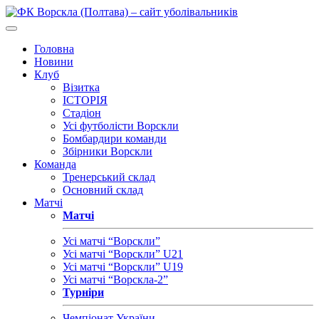
Головна
Новини
Клуб
Візитка
ІСТОРІЯ
Стадіон
Усі футболісти Ворскли
Бомбардири команди
Збірники Ворскли
Команда
Тренерський склад
Основний склад
Матчі
Матчі
Усі матчі “Ворскли”
Усі матчі “Ворскли” U21
Усі матчі “Ворскли” U19
Усі матчі “Ворскла-2”
Турніри
Чемпіонат України