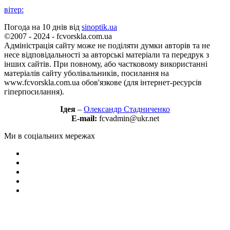
вітер:
Погода на 10 днів від
sinoptik.ua
©2007 - 2024 - fcvorskla.com.ua
Адміністрація сайту може не поділяти думки авторів та не
несе відповідальності за авторські матеріали та передрук з
інших сайтів. При повному, або частковому використанні
матеріалів сайту уболівальників, посилання на
www.fcvorskla.com.ua обов'язкове (для інтернет-ресурсів
гіперпосилання).
Ідея
–
Олександр Стадниченко
E-mail:
fcvadmin@ukr.net
Ми в соціальних мережах