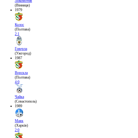
Локомотив
(Вінниця)
1979
Колос
(Полтава)
2:1
Говерла
(Ужгород)
1987
Ворскла
(Полтава)
4:0
Чайка
(Севастополь)
1989
Маяк
(Харків)
2:0