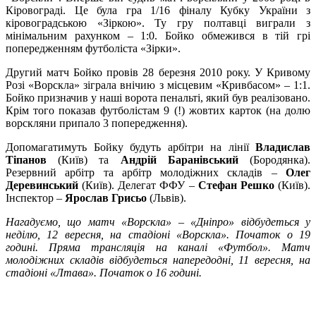
Кіровограді. Це була гра 1/16 фіналу Кубку України з
кіровоградською «Зіркою». Ту гру полтавці виграли з
мінімальним рахунком – 1:0. Бойко обмежився в тій грі
попередженням футболіста «Зірки».
Другий матч Бойко провів 28 березня 2010 року. У Кривому
Розі «Ворскла» зіграла внічию з місцевим «Кривбасом» – 1:1.
Бойко призначив у наші ворота пенальті, який був реалізовано.
Крім того показав футболістам 9 (!) жовтих карток (на долю
ворскляни припало 3 попередження).
Допомагатимуть Бойку будуть арбітри на лінії
Владислав
Тіпанов
(Київ) та
Андрій Баранівський
(Бородянка).
Резервний арбітр та арбітр молодіжних складів –
Олег
Деревинський
(Київ). Делегат ФФУ –
Стефан Решко
(Київ).
Інспектор –
Ярослав Грисьо
(Львів).
Нагадуємо, що матч «Ворскла» – «Дніпро» відбудеться у
неділю, 12 вересня, на стадіоні «Ворскла». Початок о 19
годині. Пряма трансляція на каналі «Футбол». Матч
молодіжних складів відбудеться напередодні, 11 вересня, на
стадіоні «Лтава». Початок о 16 годині.