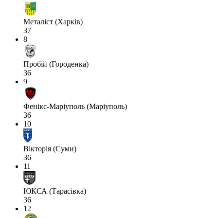
Металіст (Харків)
37
8
Пробій (Городенка)
36
9
Фенікс-Маріуполь (Маріуполь)
36
10
Вікторія (Суми)
36
11
ЮКСА (Тарасівка)
36
12