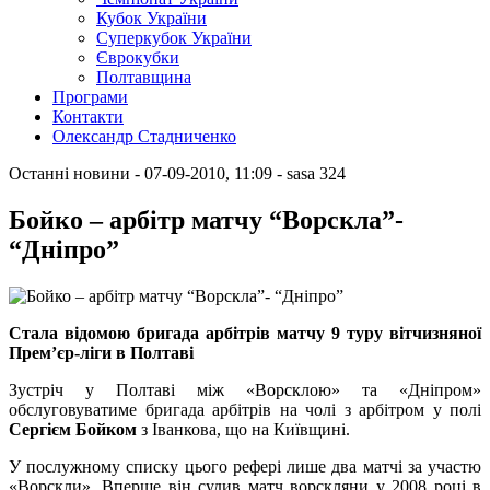
Кубок України
Суперкубок України
Єврокубки
Полтавщина
Програми
Контакти
Олександр Стадниченко
Останні новини
- 07-09-2010, 11:09
-
sasa
324
Бойко – арбітр матчу “Ворскла”-
“Дніпро”
Стала відомою бригада арбітрів матчу 9 туру вітчизняної
Прем’єр-ліги в Полтаві
Зустріч у Полтаві між «Ворсклою» та «Дніпром»
обслуговуватиме бригада арбітрів на чолі з арбітром у полі
Сергієм Бойком
з Іванкова, що на Київщині.
У послужному списку цього рефері лише два матчі за участю
«Ворскли». Вперше він судив матч ворскляни у 2008 році в