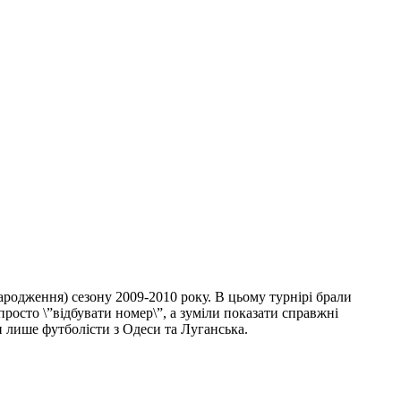
ародження) сезону 2009-2010 року. В цьому турнірі брали
просто \”відбувати номер\”, а зуміли показати справжні
ли лише футболісти з Одеси та Луганська.