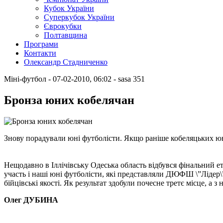
Кубок України
Суперкубок України
Єврокубки
Полтавщина
Програми
Контакти
Олександр Стадниченко
Міні-футбол
- 07-02-2010, 06:02
-
sasa
351
Бронза юних кобелячан
Знову порадували юні футболісти. Якщо раніше кобеляцьких юніо
Нещодавно в Іллічівську Одеська область відбувся фінальний ет
участь і наші юні футболісти, які представляли ДЮФШ \”Лідер\”
бійцівські якості. Як результат здобули почесне третє місце, а
Олег ДУБИНА