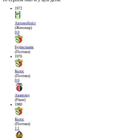
1972
Автомобіліст
(Житомир)
0:0
Будівельник
(Полтава)
1976
Колос
(Полтава)
0:0
Авангард
(Рівне)
1980
Колос
(Полтава)
1:1