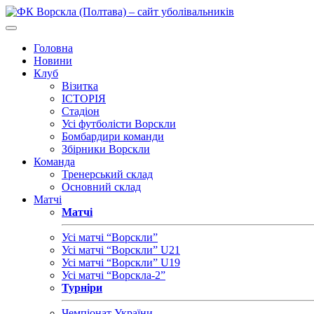
Головна
Новини
Клуб
Візитка
ІСТОРІЯ
Стадіон
Усі футболісти Ворскли
Бомбардири команди
Збірники Ворскли
Команда
Тренерський склад
Основний склад
Матчі
Матчі
Усі матчі “Ворскли”
Усі матчі “Ворскли” U21
Усі матчі “Ворскли” U19
Усі матчі “Ворскла-2”
Турніри
Чемпіонат України