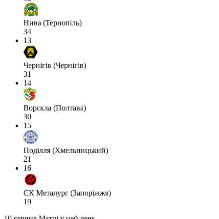
Нива (Тернопіль)
34
13
Чернігів (Чернігів)
31
14
Ворскла (Полтава)
30
15
Поділля (Хмельницький)
21
16
СК Металург (Запоріжжя)
19
10 серпня
Матчі у цей день