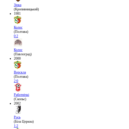
Зірка
(Кропивницький)
1981
Колос
(Полтава)
0:2
Колос
(Павлоград)
2000
Ворскла
(Полтава)
2:0
Работнічкі
(Скопьє)
2002
Рось
(Біла Церква)
1:2