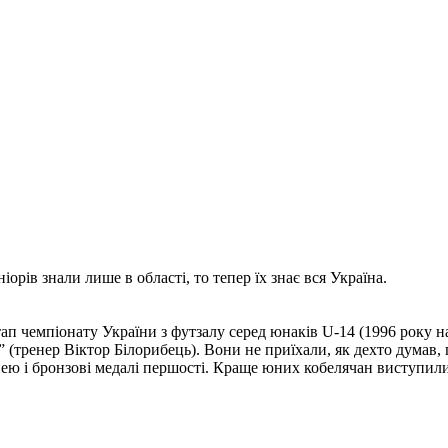
рів знали лише в області, то тепер їх знає вся Україна.
ап чемпіонату України з футзалу серед юнаків U-14 (1996 року н
 (тренер Віктор Білорибець). Вони не приїхали, як дехто думав, 
 з нею і бронзові медалі першості. Краще юних кобелячан виступи