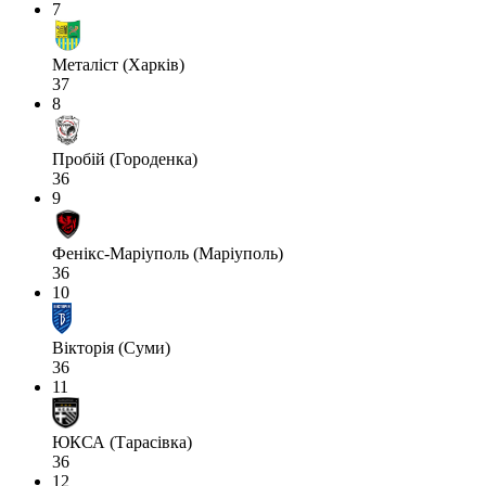
7
Металіст (Харків)
37
8
Пробій (Городенка)
36
9
Фенікс-Маріуполь (Маріуполь)
36
10
Вікторія (Суми)
36
11
ЮКСА (Тарасівка)
36
12