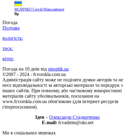
ВЕЛИЧКО Сергій Миколайович
Вр
Погода
Полтава
вологість:
тиск:
вітер:
Погода на 10 днів від
sinoptik.ua
©2007 - 2024 - fcvorskla.com.ua
Адміністрація сайту може не поділяти думки авторів та не
несе відповідальності за авторські матеріали та передрук з
інших сайтів. При повному, або частковому використанні
матеріалів сайту уболівальників, посилання на
www.fcvorskla.com.ua обов'язкове (для інтернет-ресурсів
гіперпосилання).
Ідея
–
Олександр Стадниченко
E-mail:
fcvadmin@ukr.net
Ми в соціальних мережах