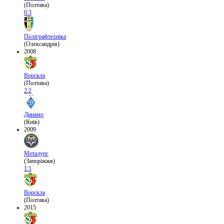
(Полтава)
0:3
Поліграфтехніка
(Олександрія)
2008
Ворскла
(Полтава)
2:2
Динамо
(Київ)
2009
Металург
(Запоріжжя)
1:1
Ворскла
(Полтава)
2015