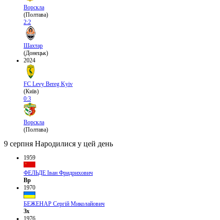
Ворскла
(Полтава)
2:2
Шахтар
(Донецьк)
2024
FC Levy Bereg Kyiv
(Київ)
0:3
Ворскла
(Полтава)
9 серпня
Народилися у цей день
1959
ФЕЛЬДЕ Іван Фридрихович
Вр
1970
БЕЖЕНАР Сергій Миколайович
Зх
1976