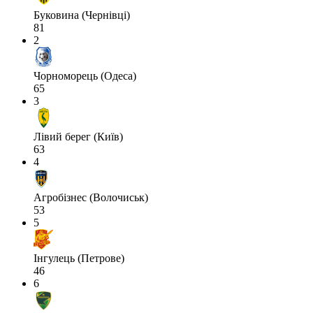
Буковина (Чернівці)
81
2
Чорноморець (Одеса)
65
3
Лівий берег (Київ)
63
4
Агробізнес (Волочиськ)
53
5
Інгулець (Петрове)
46
6