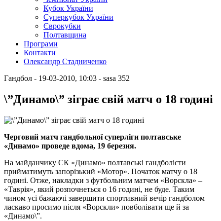
Кубок України
Суперкубок України
Єврокубки
Полтавщина
Програми
Контакти
Олександр Стадниченко
Гандбол
- 19-03-2010, 10:03
-
sasa
352
\”Динамо\” зіграє свій матч о 18 годині
Черговий матч гандбольної суперліги полтавське
«Динамо» проведе вдома, 19 березня.
На майданчику СК «Динамо» полтавські гандболісти
прийматимуть запорізький «Мотор». Початок матчу о 18
годині. Отже, накладки з футбольним матчем «Ворскла» –
«Таврія», який розпочнеться о 16 годині, не буде. Таким
чином усі бажаючі завершити спортивний вечір гандболом
ласкаво просимо після «Ворскли» повболівати ще й за
«Динамо\”.