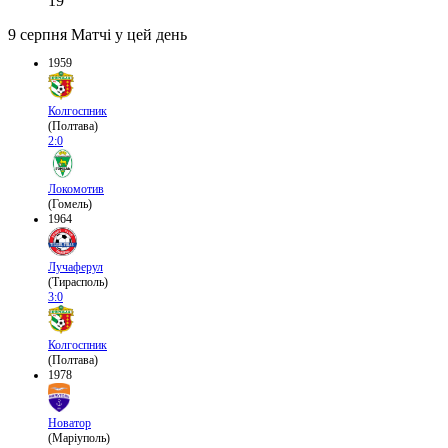
19
9 серпня
Матчі у цей день
1959
Колгоспник
(Полтава)
2:0
Локомотив
(Гомель)
1964
Лучаферул
(Тирасполь)
3:0
Колгоспник
(Полтава)
1978
Новатор
(Маріуполь)