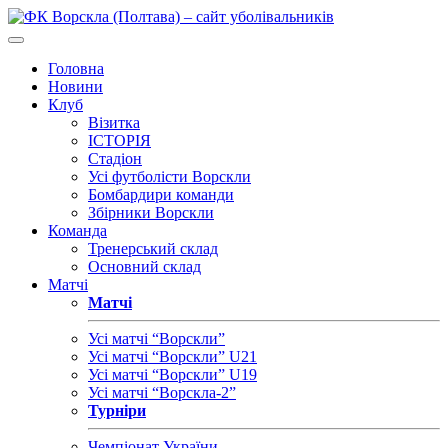
Головна
Новини
Клуб
Візитка
ІСТОРІЯ
Стадіон
Усі футболісти Ворскли
Бомбардири команди
Збірники Ворскли
Команда
Тренерський склад
Основний склад
Матчі
Матчі
Усі матчі “Ворскли”
Усі матчі “Ворскли” U21
Усі матчі “Ворскли” U19
Усі матчі “Ворскла-2”
Турніри
Чемпіонат України