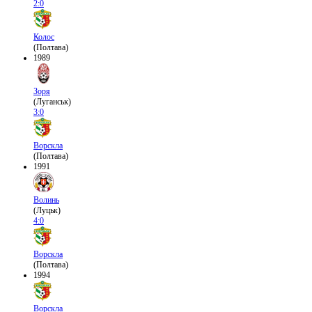
2:0
Колос
(Полтава)
1989
Зоря
(Луганськ)
3:0
Ворскла
(Полтава)
1991
Волинь
(Луцьк)
4:0
Ворскла
(Полтава)
1994
Ворскла