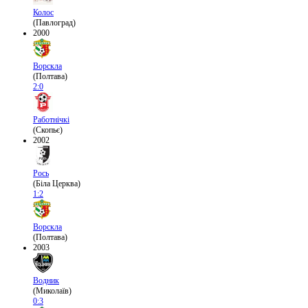
Колос
(Павлоград)
2000
Ворскла
(Полтава)
2:0
Работнічкі
(Скопьє)
2002
Рось
(Біла Церква)
1:2
Ворскла
(Полтава)
2003
Водник
(Миколаїв)
0:3