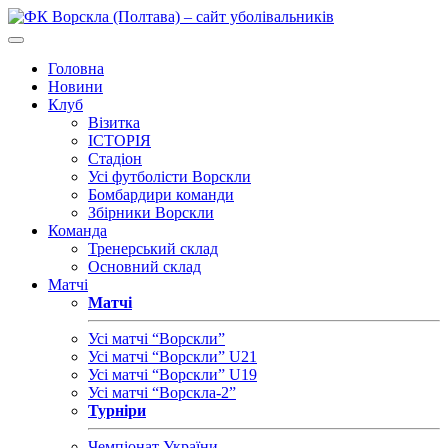
Головна
Новини
Клуб
Візитка
ІСТОРІЯ
Стадіон
Усі футболісти Ворскли
Бомбардири команди
Збірники Ворскли
Команда
Тренерський склад
Основний склад
Матчі
Матчі
Усі матчі “Ворскли”
Усі матчі “Ворскли” U21
Усі матчі “Ворскли” U19
Усі матчі “Ворскла-2”
Турніри
Чемпіонат України