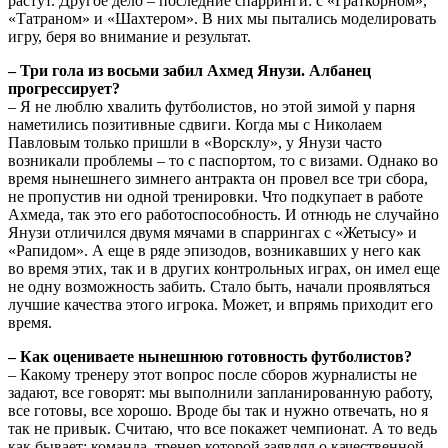
растут. Другое дело – последние спарринги: с «Граткорном»,
«Татраном» и «Шахтером». В них мы пытались моделировать
игру, беря во внимание и результат.
– Три гола из восьми забил Ахмед Янузи. Албанец
прогрессирует?
– Я не люблю хвалить футболистов, но этой зимой у парня
наметились позитивные сдвиги. Когда мы с Николаем
Павловым только пришли в «Ворсклу», у Янузи часто
возникали проблемы – то с паспортом, то с визами. Однако во
время нынешнего зимнего антракта он провел все три сбора,
не пропустив ни одной тренировки. Что подкупает в работе
Ахмеда, так это его работоспособность. И отнюдь не случайно
Янузи отличился двумя мячами в спаррингах с «Жетысу» и
«Рапидом». А еще в ряде эпизодов, возникавших у него как
во время этих, так и в других контрольных играх, он имел еще
не одну возможность забить. Стало быть, начали проявляться
лучшие качества этого игрока. Может, и впрямь приходит его
время.
– Как оцениваете нынешнюю готовность футболистов?
– Какому тренеру этот вопрос после сборов журналисты не
задают, все говорят: мы выполнили запланированную работу,
все готовы, все хорошо. Вроде бы так и нужно отвечать, но я
так не привык. Считаю, что все покажет чемпионат. А то ведь
как бывает: команда, тренер которой заявлял о качественной