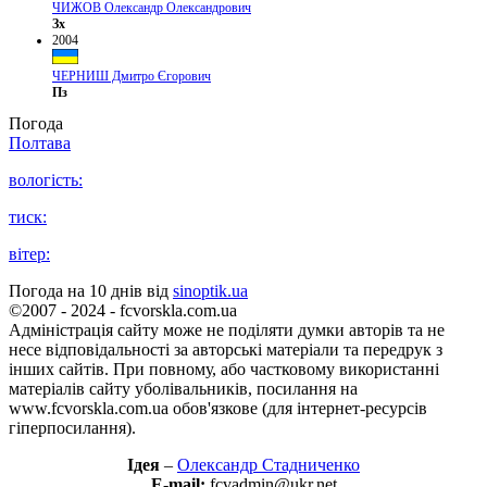
ЧИЖОВ Олександр Олександрович
Зх
2004
ЧЕРНИШ Дмитро Єгорович
Пз
Погода
Полтава
вологість:
тиск:
вітер:
Погода на 10 днів від
sinoptik.ua
©2007 - 2024 - fcvorskla.com.ua
Адміністрація сайту може не поділяти думки авторів та не
несе відповідальності за авторські матеріали та передрук з
інших сайтів. При повному, або частковому використанні
матеріалів сайту уболівальників, посилання на
www.fcvorskla.com.ua обов'язкове (для інтернет-ресурсів
гіперпосилання).
Ідея
–
Олександр Стадниченко
E-mail:
fcvadmin@ukr.net