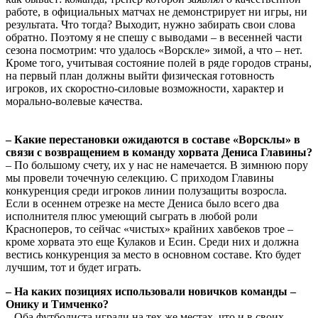
работе, в официальных матчах не демонстрирует ни игры, ни
результата. Что тогда? Выходит, нужно забирать свои слова
обратно. Поэтому я не спешу с выводами – в весенней части
сезона посмотрим: что удалось «Ворскле» зимой, а что – нет.
Кроме того, учитывая состояние полей в ряде городов страны,
на первый план должны выйти физическая готовность
игроков, их скоростно-силовые возможности, характер и
морально-волевые качества.
– Какие перестановки ожидаются в составе «Ворсклы» в
связи с возвращением в команду хорвата Дениса Главины?
– По большому счету, их у нас не намечается. В зимнюю пору
мы провели точечную селекцию. С приходом Главины
конкуренция среди игроков линии полузащиты возросла.
Если в осеннем отрезке на месте Дениса было всего два
исполнителя плюс умеющий сыграть в любой роли
Красноперов, то сейчас «чистых» крайних хавбеков трое –
кроме хорвата это еще Кулаков и Есин. Среди них и должна
вестись конкуренция за место в основном составе. Кто будет
лучшим, тот и будет играть.
– На каких позициях использовали новичков команды –
Онику и Тимченко?
– Оба футболиста играли на тех же местах, что и в своих