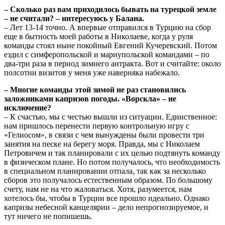
– Сколько раз вам приходилось бывать на турецкой земле
– не считали? – интересуюсь у Балана.
– Лет 13-14 точно. А впервые отправился в Турцию на сбор
еще в бытность моей работы в Николаеве, когда у руля
команды стоял ныне покойный Евгений Кучеревский. Потом
ездил с симферопольской и мариупольской командами – по
два-три раза в период зимнего антракта. Вот и считайте: около
полсотни визитов у меня уже наверняка набежало.
– Многие команды этой зимой не раз становились
заложниками капризов погоды. «Ворскла» – не
исключение?
– К счастью, мы с честью вышли из ситуации. Единственное:
нам пришлось перенести первую контрольную игру с
«Гелиосом», в связи с чем вынуждены были провести три
занятия на песке на берегу моря. Правда, мы с Николаем
Петровичем и так планировали с их целью подтянуть команду
в физическом плане. Но потом получалось, что необходимость
в специальном планировании отпала, так как за несколько
сборов это получалось естественным образом. По большому
счету, нам не на что жаловаться. Хотя, разумеется, нам
хотелось бы, чтобы в Турции все прошло идеально. Однако
капризы небесной канцелярии – дело непрогнозируемое, и
тут ничего не попишешь.