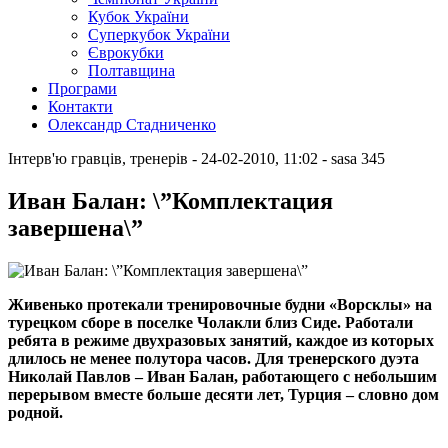
Кубок України
Суперкубок України
Єврокубки
Полтавщина
Програми
Контакти
Олександр Стадниченко
Інтерв'ю гравців, тренерів
- 24-02-2010, 11:02
-
sasa
345
Иван Балан: \”Комплектация
завершена\”
Живенько протекали тренировочные будни «Ворсклы» на
турецком сборе в поселке Чолакли близ Сиде. Работали
ребята в режиме двухразовых занятий, каждое из которых
длилось не менее полутора часов. Для тренерского дуэта
Николай Павлов – Иван Балан, работающего с небольшим
перерывом вместе больше десяти лет, Турция – словно дом
родной.