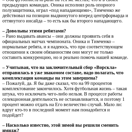
предыдущих командах. Оника исполнял роль опорного
полузащитника, играл «под нападающими», Тимченко же
действовал на позиции выдвинутого вперед центрфорварда и
оттянутого инсайда – то есть как бы второго нападающего.
– Довольны этими ребятами?
– Рано выдавать авансы – они должны проявить себя в
официальных матчах чемпионата. Оника и Тимченко –
нормальные ребята, и я надеюсь, что при соответствующем
отношении к своим обязанностям они могут не только
составить конкуренцию, но и реально помочь нашей команде.
– Учитывая, что на заключительный сбор «Ворскла»
отправилась в уже знакомом составе, надо полагать, что
комплектация команды на этом завершена?
– Пожалуй, да. Я бы даже сказал, что на 99 процентов
комплектование закончилось. Хотя футбольная жизнь – такая
штука, что исключать чего-либо нельзя. В процессе работы
селекционная деятельность не останавливается, и поэтому 1
процент можно отдать на Его величество случай. Мало ли:
вдруг кто-то в последний момент нам понадобится и
подойдет?
– Насколько известно, этой зимой вы решили сменить
имидж?