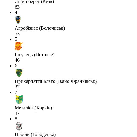
Лівий берег (Київ)
63
4
Агробізнес (Волочиськ)
53
5
Інгулець (Петрове)
46
6
Прикарпаття-Благо (Івано-Франківськ)
37
7
Металіст (Харків)
37
8
Пробій (Городенка)