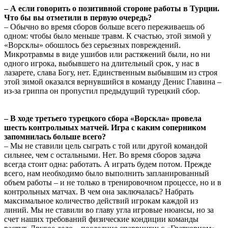
– А если говорить о позитивной стороне работы в Турции.
Что бы вы отметили в первую очередь?
– Обычно во время сборов больше всего переживаешь об
одном: чтобы было меньше травм. К счастью, этой зимой у
«Ворсклы» обошлось без серьезных повреждений.
Микротравмы в виде ушибов или растяжений были, но ни
одного игрока, выбывшего на длительный срок, у нас в
лазарете, слава Богу, нет. Единственным выбывшим из строя
этой зимой оказался вернувшийся в команду Денис Главина –
из-за гриппа он пропустил предыдущий турецкий сбор.
– В ходе третьего турецкого сбора «Ворскла» провела
шесть контрольных матчей. Игра с каким соперником
запомнилась больше всего?
– Мы не ставили цель сыграть с той или другой командой
сильнее, чем с остальными. Нет. Во время сборов задача
всегда стоит одна: работать. А играть будем потом. Прежде
всего, нам необходимо было выполнить запланированный
объем работы – и не только в тренировочном процессе, но и в
контрольных матчах. В чем она заключалась? Набрать
максимальное количество действий игрокам каждой из
линий. Мы не ставили во главу угла игровые нюансы, но за
счет наших требований физические кондиции команды