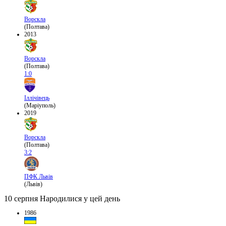
Ворскла
(Полтава)
2013
Ворскла
(Полтава)
1:0
Іллічівець
(Маріуполь)
2019
Ворскла
(Полтава)
3:2
ПФК Львів
(Львів)
10 серпня
Народилися у цей день
1986