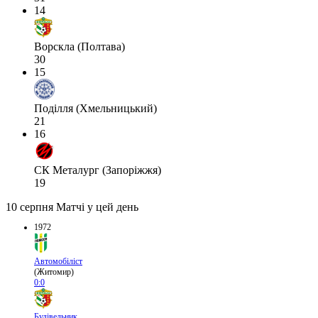
14
Ворскла (Полтава)
30
15
Поділля (Хмельницький)
21
16
СК Металург (Запоріжжя)
19
10 серпня
Матчі у цей день
1972
Автомобіліст
(Житомир)
0:0
Будівельник