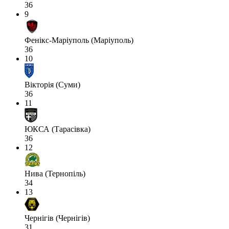
36
9
Фенікс-Маріуполь (Маріуполь)
36
10
Вікторія (Суми)
36
11
ЮКСА (Тарасівка)
36
12
Нива (Тернопіль)
34
13
Чернігів (Чернігів)
31