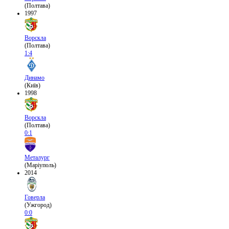
(Полтава)
1997
Ворскла
(Полтава)
1:4
Динамо
(Київ)
1998
Ворскла
(Полтава)
0:1
Металург
(Маріуполь)
2014
Говерла
(Ужгород)
0:0