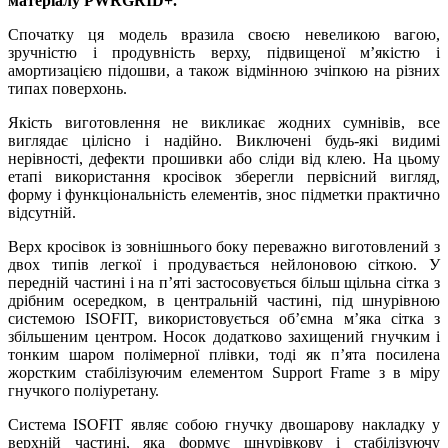
матеріалу PWRGRID+.
Спочатку ця модель вразила своєю невеликою вагою,
зручністю і продувність верху, підвищеної м’якістю і
амортизацією підошви, а також відмінною зчіпкою на різних
типах поверхонь.
Якість виготовлення не викликає жодних сумнівів, все
виглядає цілісно і надійно. Виключені будь-які видимі
нерівності, дефекти прошивки або сліди від клею. На цьому
етапі використання кросівок зберегли первісний вигляд,
форму і функціональність елементів, знос підметки практично
відсутній.
Верх кросівок із зовнішнього боку переважно виготовлений з
двох типів легкої і продувається нейлоновою сіткою. У
передній частині і на п’яті застосовується більш щільна сітка з
дрібним осередком, в центральній частині, під шнурівною
системою ISOFIT, використовується об’ємна м’яка сітка з
збільшеним центром. Носок додатково захищений гнучким і
тонким шаром полімерної плівки, тоді як п’ята посилена
жорстким стабілізуючим елементом Support Frame з в міру
гнучкого поліуретану.
Система ISOFIT являє собою гнучку двошарову накладку у
верхній частині, яка формує шнурівкову і стабілізуючу