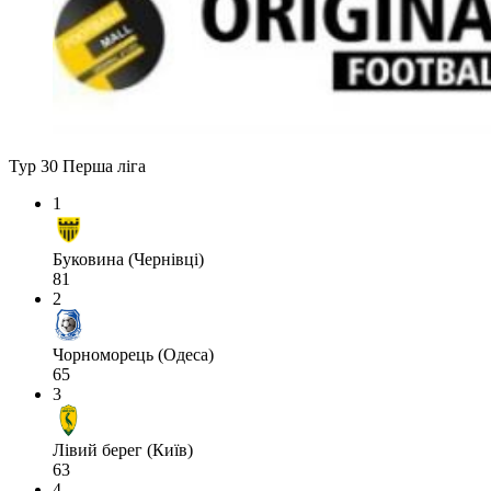
Тур 30
Перша ліга
1
Буковина (Чернівці)
81
2
Чорноморець (Одеса)
65
3
Лівий берег (Київ)
63
4