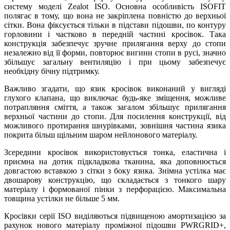
систему моделі Zealot ISO. Основна особливість ISOFIT
полягає в тому, що вона не закріплена повністю до верхньої
сітки. Вона фіксується тільки в підстави підошви, по контуру
горловини і частково в передній частині кросівок. Така
конструкція забезпечує зручне прилягання верху до стопи
незалежно від її форми, повторює вигини стопи в русі, значно
збільшує загальну вентиляцію і при цьому забезпечує
необхідну бічну підтримку.
Важливо згадати, що язик кросівок виконаний у вигляді
глухого клапана, що виключає будь-яке зміщення, можливе
потрапляння сміття, а також загалом збільшує прилягання
верхньої частини до стопи. Для посилення конструкції, від
можливого протирання шнурівками, зовнішня частина язика
покрита більш щільним шаром нейлонового матеріалу.
Зсередини кросівок використовується тонка, еластична і
приємна на дотик підкладкова тканина, яка доповнюється
довгастою вставкою з сітки з боку язика. Знімна устілка має
двошарову конструкцію, що складається з тонкого шару
матеріалу і формованої пінки з перфорацією. Максимальна
товщина устілки не більше 5 мм.
Кросівки серії ISO виділяються підвищеною амортизацією за
рахунок нового матеріалу проміжної підошви PWRGRID+,