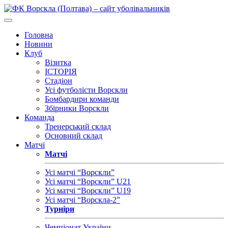
Головна
Новини
Клуб
Візитка
ІСТОРІЯ
Стадіон
Усі футболісти Ворскли
Бомбардири команди
Збірники Ворскли
Команда
Тренерський склад
Основний склад
Матчі
Матчі
Усі матчі “Ворскли”
Усі матчі “Ворскли” U21
Усі матчі “Ворскли” U19
Усі матчі “Ворскла-2”
Турніри
Чемпіонат України