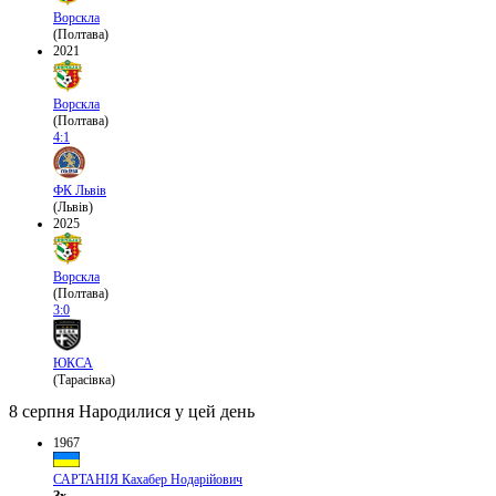
Ворскла
(Полтава)
2021
Ворскла
(Полтава)
4:1
ФК Львів
(Львів)
2025
Ворскла
(Полтава)
3:0
ЮКСА
(Тарасівка)
8 серпня
Народилися у цей день
1967
САРТАНІЯ Кахабер Нодарійович
Зх