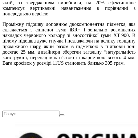
який, за твердженням виробника, на 20% ефективніше
компенсує вертикальні навантаження в порівнянні з
попередньою версією.
Проміжну підошву доповнює двокомпонентна підметка, яка
складається з спіненої ґуми iBR+ і зонально розміщених
накладок червоного кольору зі зносостійкої ґуми XT-900. В
цілому підошва дуже гнучка і незважаючи на велику товщину
проміжного шару, який разом із підметкою в п’ятковій зоні
досягає 25 мм, дизайнери зберегли загальну “натуральність
конструкції, перепад між п’ятою і шкарпеткою всього 4 мм.
Вага кросівок у розмірі 11US становить близько 305 грам.