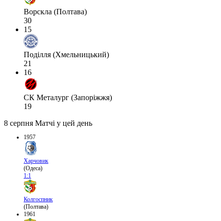
Ворскла (Полтава)
30
15
Поділля (Хмельницький)
21
16
СК Металург (Запоріжжя)
19
8 серпня
Матчі у цей день
1957
Харчовик
(Одеса)
1:1
Колгоспник
(Полтава)
1961