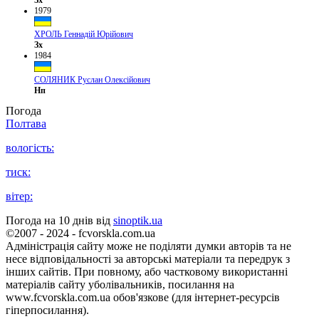
1979
ХРОЛЬ Геннадій Юрійович
Зх
1984
СОЛЯНИК Руслан Олексійович
Нп
Погода
Полтава
вологість:
тиск:
вітер:
Погода на 10 днів від
sinoptik.ua
©2007 - 2024 - fcvorskla.com.ua
Адміністрація сайту може не поділяти думки авторів та не
несе відповідальності за авторські матеріали та передрук з
інших сайтів. При повному, або частковому використанні
матеріалів сайту уболівальників, посилання на
www.fcvorskla.com.ua обов'язкове (для інтернет-ресурсів
гіперпосилання).