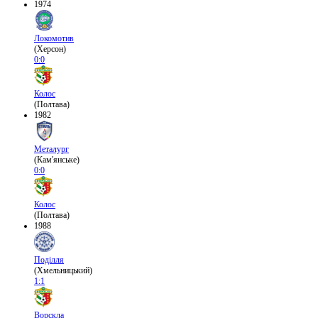
1974
Локомотив
(Херсон)
0:0
Колос
(Полтава)
1982
Металург
(Кам'янське)
0:0
Колос
(Полтава)
1988
Поділля
(Хмельницький)
1:1
Ворскла