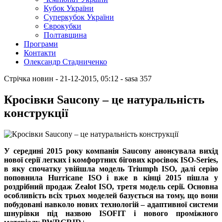
Кубок України
Суперкубок України
Єврокубки
Полтавщина
Програми
Контакти
Олександр Стадниченко
Стрічка новин
- 21-12-2015, 05:12
-
sasa
357
Кросівки Saucony – це натуральність
конструкції
У середині 2015 року компанія Saucony анонсувала вихід
нової серії легких і комфортних бігових кросівок ISO-Series,
в яку спочатку увійшла модель Triumph ISO, далі серію
поповнила Hurricane ISO і вже в кінці 2015 пішла у
роздрібний продаж Zealot ISO, третя модель серії. Основна
особливість всіх трьох моделей базується на тому, що вони
побудовані навколо нових технологій – адаптивної системи
шнурівки під назвою ISOFIT і нового проміжного