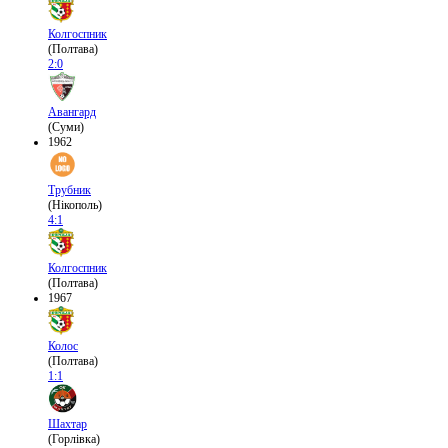
Колгоспник
(Полтава)
2:0
Авангард
(Суми)
1962
Трубник
(Нікополь)
4:1
Колгоспник
(Полтава)
1967
Колос
(Полтава)
1:1
Шахтар
(Горлівка)