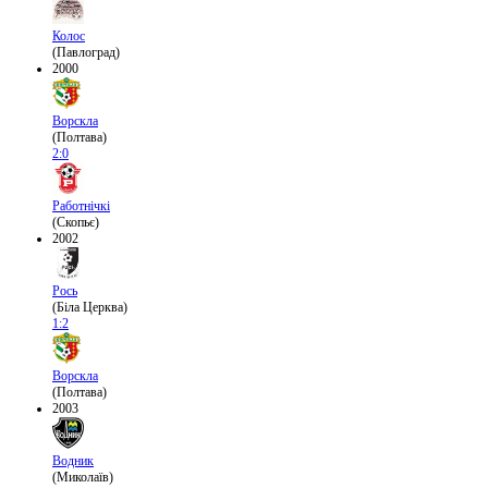
Колос
(Павлоград)
2000
Ворскла
(Полтава)
2:0
Работнічкі
(Скопьє)
2002
Рось
(Біла Церква)
1:2
Ворскла
(Полтава)
2003
Водник
(Миколаїв)