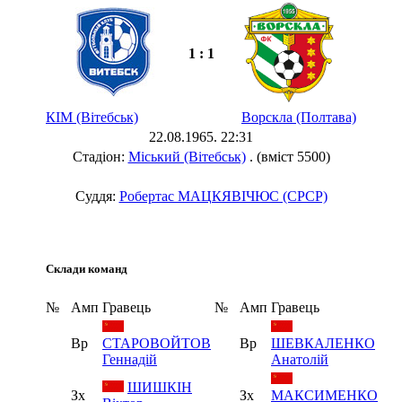
1 : 1
КІМ (Вітебськ)
Ворскла (Полтава)
22.08.1965. 22:31
Стадіон:
Міський (Вітебськ)
. (вміст 5500)
Суддя:
Робертас МАЦКЯВІЧЮС (СРСР)
Склади команд
№
Амп
Гравець
№
Амп
Гравець
Вр
СТАРОВОЙТОВ
Вр
ШЕВКАЛЕНКО
Геннадій
Анатолій
ШИШКІН
Зх
Зх
МАКСИМЕНКО