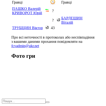
Гравці
Гравці
ПАШКО Валерій
?
КРИВОРОТ Юрій
БАРДЕШИН
?
Віталій
ТРУБІЦИН Віктор
43
Про всі неточності в протоколах або неспівпадіння
з вашими даними прохання повідомляти на
fcvadmin@ukr.net
Фото гри