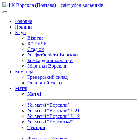
Головна
Новини
Клуб
Візитка
ІСТОРІЯ
Стадіон
Усі футболісти Ворскли
Бомбардири команди
Збірники Ворскли
Команда
Тренерський склад
Основний склад
Матчі
Матчі
Усі матчі “Ворскли”
Усі матчі “Ворскли” U21
Усі матчі “Ворскли” U19
Усі матчі “Ворскла-2”
Турніри
Чемпіонат України