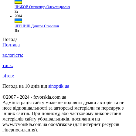
ЧИЖОВ Олександр Олександрович
Зх
2004
ЧЕРНИШ Дмитро Єгорович
Пз
Погода
Полтава
вологість:
тиск:
вітер:
Погода на 10 днів від
sinoptik.ua
©2007 - 2024 - fcvorskla.com.ua
Адміністрація сайту може не поділяти думки авторів та не
несе відповідальності за авторські матеріали та передрук з
інших сайтів. При повному, або частковому використанні
матеріалів сайту уболівальників, посилання на
www.fcvorskla.com.ua обов'язкове (для інтернет-ресурсів
гіперпосилання).