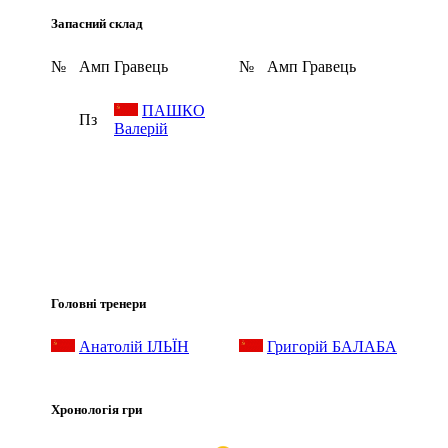
Запасний склад
№
Амп
Гравець
№
Амп
Гравець
ПАШКО
Пз
Валерій
Головні тренери
Анатолій ІЛЬЇН
Григорій БАЛАБА
Хронологія гри