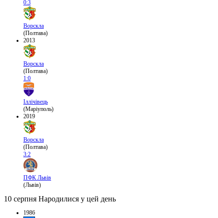
0:3
Ворскла
(Полтава)
2013
Ворскла
(Полтава)
1:0
Іллічівець
(Маріуполь)
2019
Ворскла
(Полтава)
3:2
ПФК Львів
(Львів)
10 серпня
Народилися у цей день
1986