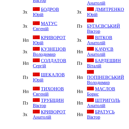
Віктор
Анатолій
БОДРОВ
ДМИТРЕНКО
Зх
Зх
Юрій
Юрій
МАТУС
Зх
Пз
БУГАЄВСЬКИЙ
Євгеній
Віктор
КРИВОРОТ
ВІТКОВ
Нп
Зх
Юрій
Анатолій
КУЗНЕЦОВ
КАЧУЄВ
Зх
Нп
Володимир
Анатолій
СОЛДАТОВ
БАРДЕШИН
Нп
Пз
Сергій
Віталій
ШЕКАЛОВ
Пз
Нп
ПОПІНЕВСЬКИЙ
Юрій
Володимир
ТИХОНОВ
МАСЛОВ
Нп
Нп
Євгеній
Борис
ТРУБІЦИН
ШТРИГОЛЬ
Пз
Нп
Віктор
Анатолій
КРИВОРОТ
БРАТУСЬ
Зх
Нп
Анатолій
Віктор