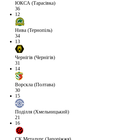
ЮКСА (Тарасівка)
36
12
Нива (Тернопіль)
34
13
Чернігів (Чернігів)
31
14
Ворскла (Полтава)
30
15
Поділля (Хмельницький)
21
16
СК Металург (Запоріжжя)