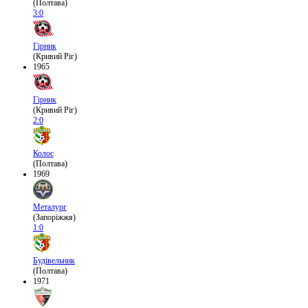
(Полтава)
3:0
Гірник
(Кривий Ріг)
1965
Гірник
(Кривий Ріг)
2:0
Колос
(Полтава)
1969
Металург
(Запоріжжя)
1:0
Будівельник
(Полтава)
1971