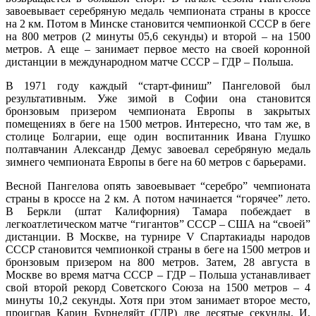
завоевывает серебряную медаль чемпионата страны в кроссе
на 2 км. Потом в Минске становится чемпионкой СССР в беге
на 800 метров (2 минуты 05,6 секунды) и второй – на 1500
метров. А еще – занимает первое место на своей коронной
дистанции в международном матче СССР – ГДР – Польша.
В 1971 году каждый “старт-финиш” Пангеловой был
результативным. Уже зимой в Софии она становится
бронзовым призером чемпионата Европы в закрытых
помещениях в беге на 1500 метров. Интересно, что там же, в
столице Болгарии, еще один воспитанник Ивана Глушко
полтавчанин Александр Демус завоевал серебряную медаль
зимнего чемпионата Европы в беге на 60 метров с барьерами.
Весной Пангелова опять завоевывает “серебро” чемпионата
страны в кроссе на 2 км. А потом начинается “горячее” лето.
В Беркли (штат Калифорния) Тамара побеждает в
легкоатлетическом матче “гигантов” СССР – США на “своей”
дистанции. В Москве, на турнире V Спартакиады народов
СССР становится чемпионкой страны в беге на 1500 метров и
бронзовым призером на 800 метров. Затем, 28 августа в
Москве во время матча СССР – ГДР – Польша устанавливает
свой второй рекорд Советского Союза на 1500 метров – 4
минуты 10,2 секунды. Хотя при этом занимает второе место,
проиграв Карин Бурнеляйт (ГДР) две десятые секунды. И,