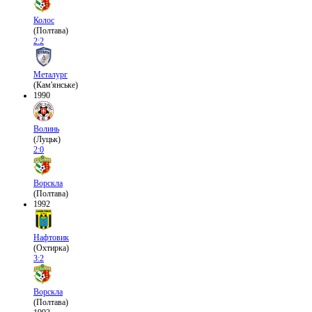
Колос
(Полтава)
2:2
Металург
(Кам'янське)
1990
Волинь
(Луцьк)
2:0
Ворскла
(Полтава)
1992
Нафтовик
(Охтирка)
3:2
Ворскла
(Полтава)