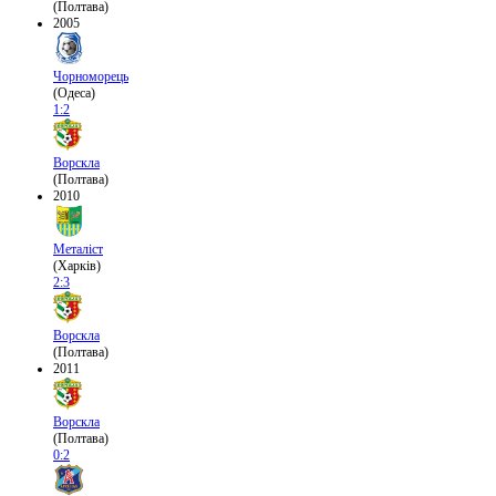
(Полтава)
2005
Чорноморець
(Одеса)
1:2
Ворскла
(Полтава)
2010
Металіст
(Харків)
2:3
Ворскла
(Полтава)
2011
Ворскла
(Полтава)
0:2