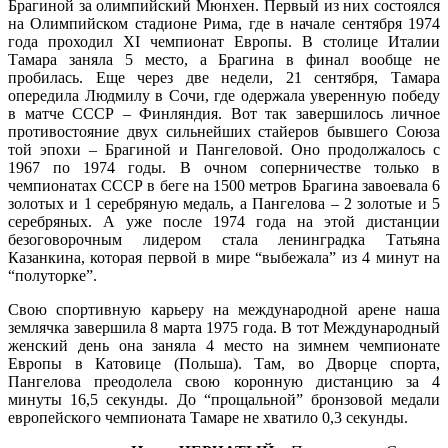
Брагиной за олимпийский Мюнхен. Первый из них состоялся
на Олимпийском стадионе Рима, где в начале сентября 1974
года проходил XI чемпионат Европы. В столице Италии
Тамара заняла 5 место, а Брагина в финал вообще не
пробилась. Еще через две недели, 21 сентября, Тамара
опередила Людмилу в Сочи, где одержала уверенную победу
в матче СССР – Финляндия. Вот так завершилось личное
противостояние двух сильнейших стайеров бывшего Союза
той эпохи – Брагиной и Пангеловой. Оно продолжалось с
1967 по 1974 годы. В очном соперничестве только в
чемпионатах СССР в беге на 1500 метров Брагина завоевала 6
золотых и 1 серебряную медаль, а Пангелова – 2 золотые и 5
серебряных. А уже после 1974 года на этой дистанции
безоговорочным лидером стала ленинградка Татьяна
Казанкина, которая первой в мире “выбежала” из 4 минут на
“полуторке”.
Свою спортивную карьеру на международной арене наша
землячка завершила 8 марта 1975 года. В тот Международный
женский день она заняла 4 место на зимнем чемпионате
Европы в Катовице (Польша). Там, во Дворце спорта,
Пангелова преодолела свою коронную дистанцию за 4
минуты 16,5 секунды. До “прощальной” бронзовой медали
европейского чемпионата Тамаре не хватило 0,3 секунды.