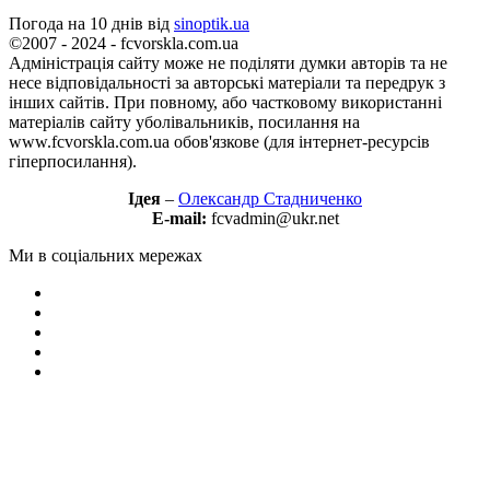
Погода на 10 днів від
sinoptik.ua
©2007 - 2024 - fcvorskla.com.ua
Адміністрація сайту може не поділяти думки авторів та не
несе відповідальності за авторські матеріали та передрук з
інших сайтів. При повному, або частковому використанні
матеріалів сайту уболівальників, посилання на
www.fcvorskla.com.ua обов'язкове (для інтернет-ресурсів
гіперпосилання).
Ідея
–
Олександр Стадниченко
E-mail:
fcvadmin@ukr.net
Ми в соціальних мережах