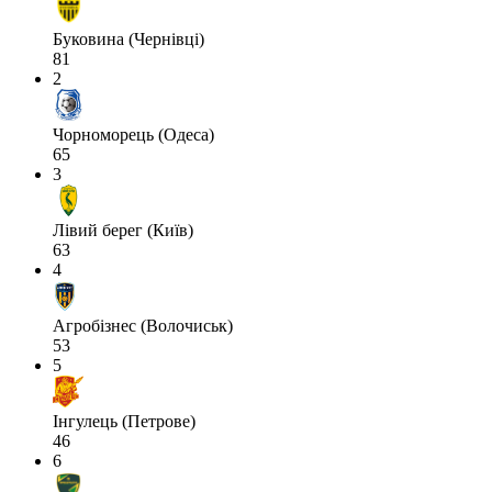
Буковина (Чернівці)
81
2
Чорноморець (Одеса)
65
3
Лівий берег (Київ)
63
4
Агробізнес (Волочиськ)
53
5
Інгулець (Петрове)
46
6