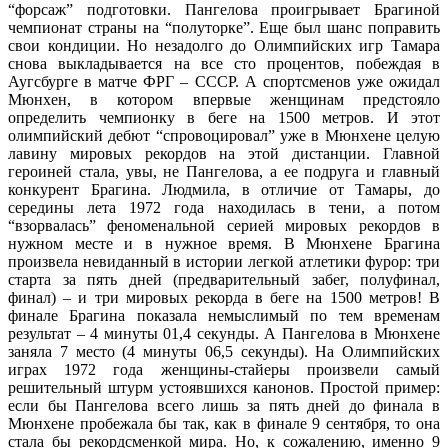
“форсаж” подготовки. Пангелова проигрывает Брагиной
чемпионат страны на “полуторке”. Еще был шанс поправить
свои кондиции. Но незадолго до Олимпийских игр Тамара
снова выкладывается на все сто процентов, побеждая в
Аугсбурге в матче ФРГ – СССР. А спортсменов уже ожидал
Мюнхен, в котором впервые женщинам предстояло
определить чемпионку в беге на 1500 метров. И этот
олимпийский дебют “спровоцировал” уже в Мюнхене целую
лавину мировых рекордов на этой дистанции. Главной
героиней стала, увы, не Пангелова, а ее подруга и главный
конкурент Брагина. Людмила, в отличие от Тамары, до
середины лета 1972 года находилась в тени, а потом
“взорвалась” феноменальной серией мировых рекордов в
нужном месте и в нужное время. В Мюнхене Брагина
произвела невиданный в истории легкой атлетики фурор: три
старта за пять дней (предварительный забег, полуфинал,
финал) – и три мировых рекорда в беге на 1500 метров! В
финале Брагина показала немыслимый по тем временам
результат – 4 минуты 01,4 секунды. А Пангелова в Мюнхене
заняла 7 место (4 минуты 06,5 секунды). На Олимпийских
играх 1972 года женщины-стайеры произвели самый
решительный штурм устоявшихся канонов. Простой пример:
если бы Пангелова всего лишь за пять дней до финала в
Мюнхене пробежала бы так, как в финале 9 сентября, то она
стала бы рекордсменкой мира. Но, к сожалению, именно 9