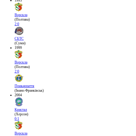
1993
Ворскла
(Полтава)
2:0
СБТС
(Суми)
1999
Ворскла
(Полтава)
2:0
Прикарпаття
(Івано-Франківськ)
2004
Кристал
(Херсон)
0:1
Ворскла