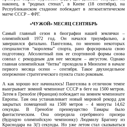
наконец, в “родных стенах”, в Киеве (18 сентября), на
Республиканском стадионе побеждает в легкоатлетическом
матче СССР – ФРГ.
«ЧУЖОЙ» МЕСЯЦ СЕНТЯБРЬ
Самый главный сезон в биографии нашей землячки –
олимпийский 1972 год. Он начался триумфально, а
завершился фатально. Пангелова, по мнению некоторых
специалистов “королевы” спорта, рано форсировала свою
подготовку. Абсолютный пик ее спортивной формы снова
совпал с рекордным для нее месяцем – августом. Однако
главная олимпийская “битва” проходила в Мюнхене в начале
первого месяца осени – сентября. Такое двухнедельное
опережение стратегического пункта стало роковым.
А как хорошо все начиналось! Пангелова в отличном темпе
выигрывает зимний чемпионат СССР в беге на 1500 метров.
Затем в Гренобле (Франция) побеждает на зимнем чемпионате
Европы. Там она устанавливает новый мировой рекорд для
закрытых помещений на 1500 метров – 4 минуты 14,62
секунды. В Гренобле преимущество Тамары было
фантастическим. Она опередила серебряного призера
(будущую олимпийскую чемпионку) Людмилу Брагину из
Краснодара на 3(!) секунды. Но уже летом стал сказываться