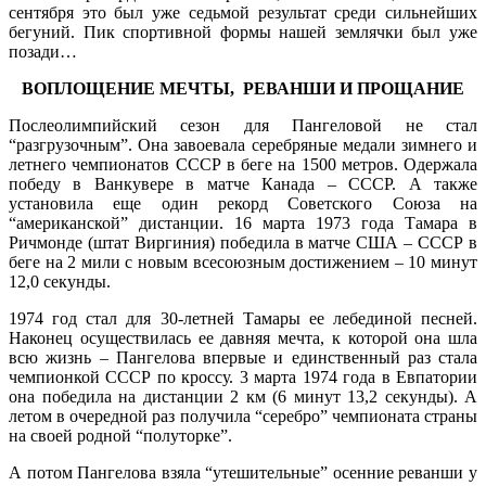
сентября это был уже седьмой результат среди сильнейших
бегуний. Пик спортивной формы нашей землячки был уже
позади…
ВОПЛОЩЕНИЕ МЕЧТЫ, РЕВАНШИ И ПРОЩАНИЕ
Послеолимпийский сезон для Пангеловой не стал
“разгрузочным”. Она завоевала серебряные медали зимнего и
летнего чемпионатов СССР в беге на 1500 метров. Одержала
победу в Ванкувере в матче Канада – СССР. А также
установила еще один рекорд Советского Союза на
“американской” дистанции. 16 марта 1973 года Тамара в
Ричмонде (штат Виргиния) победила в матче США – СССР в
беге на 2 мили с новым всесоюзным достижением – 10 минут
12,0 секунды.
1974 год стал для 30-летней Тамары ее лебединой песней.
Наконец осуществилась ее давняя мечта, к которой она шла
всю жизнь – Пангелова впервые и единственный раз стала
чемпионкой СССР по кроссу. 3 марта 1974 года в Евпатории
она победила на дистанции 2 км (6 минут 13,2 секунды). А
летом в очередной раз получила “серебро” чемпионата страны
на своей родной “полуторке”.
А потом Пангелова взяла “утешительные” осенние реванши у