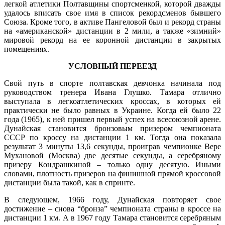
легкой атлетики Полтавщины спортсменкой, которой дважды
удалось вписать свое имя в список рекордсменов бывшего
Союза. Кроме того, в активе Пангеловой был и рекорд страны
на «американской» дистанции в 2 мили, а также «зимний»
мировой рекорд на ее коронной дистанции в закрытых
помещениях.
УСЛОВНЫЙ ПЕРЕЕЗД
Свой путь в спорте полтавская девчонка начинала под
руководством тренера Ивана Глушко. Тамара отлично
выступала в легкоатлетических кроссах, в которых ей
практически не было равных в Украине. Когда ей было 22
года (1965), к ней пришел первый успех на всесоюзной арене.
Дунайская становится бронзовым призером чемпионата
СССР по кроссу на дистанции 1 км. Тогда она показала
результат 3 минуты 13,6 секунды, проиграв чемпионке Вере
Мухановой (Москва) две десятые секунды, а серебряному
призеру Кондрашкиной – только одну десятую. Иными
словами, плотность призеров на финишной прямой кроссовой
дистанции была такой, как в спринте.
В следующем, 1966 году, Дунайская повторяет свое
достижение – снова “бронза” чемпионата страны в кроссе на
дистанции 1 км. А в 1967 году Тамара становится серебряным