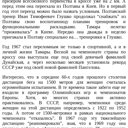
призером всесоюзного первенства в кроссе уже на 2 км. А
перед этим она переехала из Полтавы в Киев. Но в первый
год этот переезд можно было назвать условным. Полтавский
тренер Иван Тимофеевич Глушко продолжал “снабжать” из
Полтавы свою воспитанницу планами тренировок и
функциональными раскладками. Тамара нелегко
“приживалась” в Киеве. Нередко она дважды в неделю
приезжала в Полтаву специально на… тренировки к Глушко.
Год 1967 стал переломным не только в спортивной, а и в
личной жизни Тамары. Весной на чемпионате страны по
кроссу она выступала еще под своей девичьей фамилией
Дунайская, а через несколько месяцев установила рекорд
СССР уже под своей новой фамилией Пангелова.
Интересно, что в середине 60-х годов прошлого столетия
дистанция бега на 1500 метров для женщин считалась
огромнейшим испытанием. В те времена такие забеги еще не
входили в программу Олимпийских игр и чемпионатов
Европы. Хотя, во многих странах они активно
практиковались. В СССР, например, чемпионки среди
женщин на этой дистанции определялись с 1922 по 1952
годы. А потом от 1500-метровки в рамках национального
чемпионата “отказались”. В 1967 году эту тяжелейшую
дистанцию “реанимировали”, зная, что в 1969 году она