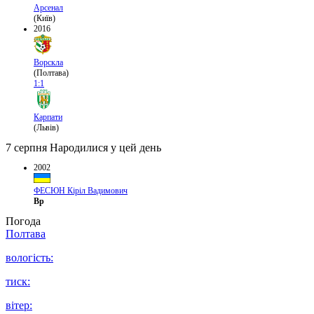
Арсенал
(Київ)
2016
Ворскла
(Полтава)
1:1
Карпати
(Львів)
7 серпня
Народилися у цей день
2002
ФЕСЮН Кіріл Вадимович
Вр
Погода
Полтава
вологість:
тиск:
вітер: