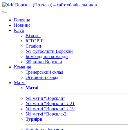
Головна
Новини
Клуб
Візитка
ІСТОРІЯ
Стадіон
Усі футболісти Ворскли
Бомбардири команди
Збірники Ворскли
Команда
Тренерський склад
Основний склад
Матчі
Матчі
Усі матчі “Ворскли”
Усі матчі “Ворскли” U21
Усі матчі “Ворскли” U19
Усі матчі “Ворскла-2”
Турніри
Чемпіонат України