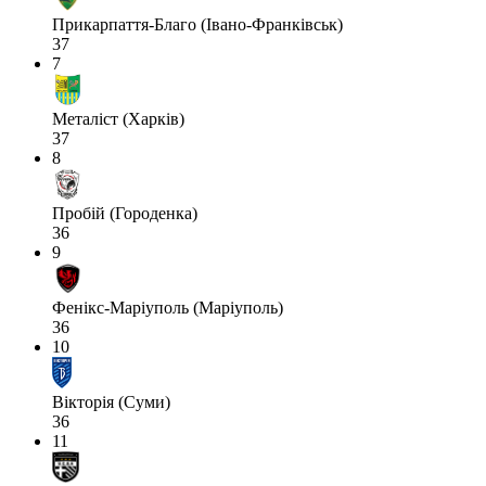
Прикарпаття-Благо (Івано-Франківськ)
37
7
Металіст (Харків)
37
8
Пробій (Городенка)
36
9
Фенікс-Маріуполь (Маріуполь)
36
10
Вікторія (Суми)
36
11