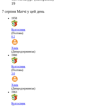
19
7 серпня
Матчі у цей день
1958
Колгоспник
(Полтава)
0:2
Хімік
(Дніпродзержинськ)
1960
Колгоспник
(Полтава)
3:0
Хімік
(Дніпродзержинськ)
1963
Колгоспник