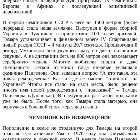
впервые войдет в официальную программу IX чемпионата
Европы в Афинах, с последующей олимпийской
перспективой.
И первой чемпионкой СССР в беге на 1500 метров (после
перерыва) стала наша землячка. Выступая в форме сборной
Украины в Лужниках, в присутствии 100 тысяч зрителей,
Тамара устанавливает в финальном забеге IV Спартакиады
новый рекорд СССР – 4 минуты 20,7 секунды. Прошлогодний
рекорд Мухановой был улучшен сразу на две с половиной
секунды. А на дистанции бега на 800 метров она завоевывает
серебряную медаль. Многие любители спорта и даже
специалисты легкой атлетики тогда впервые услышали
фамилию Пангелова. Они задавали вопрос: “А кто такая, эта
новая рекордсменка? Как и где ее смогли “откопать” на
Украине?” Чтобы все стало на свои места, было решено
писать имя новой рекордсменки с “подсказкой” – Тамара
Пангелова (Дунайская). В следующий раз такой подсказки
уже не было. После того, как Тамара стала матерью, она
вернулась в большой спорт через два сезона.
ЧЕМПИОНСКОЕ ВОЗВРАЩЕНИЕ
Пополнение в семье не отодвинуло для Тамары на второй
план легкую атлетику. Уже в 1970 году она триумфально
возвращается в большой спорт. В начале сезона Пангелова