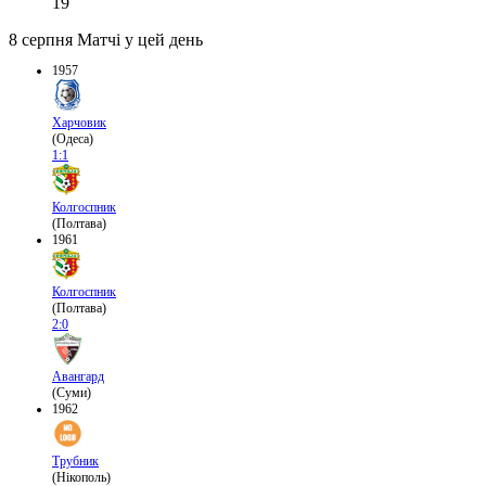
19
8 серпня
Матчі у цей день
1957
Харчовик
(Одеса)
1:1
Колгоспник
(Полтава)
1961
Колгоспник
(Полтава)
2:0
Авангард
(Суми)
1962
Трубник
(Нікополь)