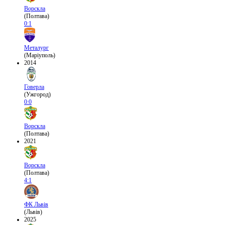
Ворскла
(Полтава)
0:1
Металург
(Маріуполь)
2014
Говерла
(Ужгород)
0:0
Ворскла
(Полтава)
2021
Ворскла
(Полтава)
4:1
ФК Львів
(Львів)
2025