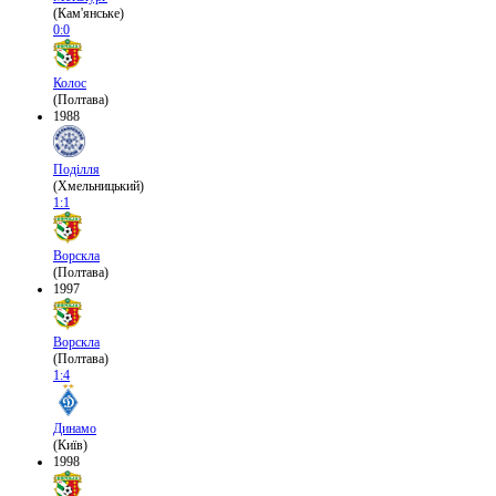
(Кам'янське)
0:0
Колос
(Полтава)
1988
Поділля
(Хмельницький)
1:1
Ворскла
(Полтава)
1997
Ворскла
(Полтава)
1:4
Динамо
(Київ)
1998