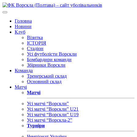
Головна
Новини
Клуб
Візитка
ІСТОРІЯ
Стадіон
Усі футболісти Ворскли
Бомбардири команди
Збірники Ворскли
Команда
Тренерський склад
Основний склад
Матчі
Матчі
Усі матчі “Ворскли”
Усі матчі “Ворскли” U21
Усі матчі “Ворскли” U19
Усі матчі “Ворскла-2”
Турніри
Чемпіонат України