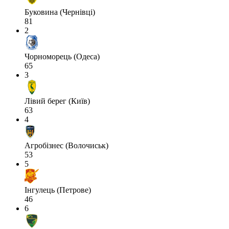
Буковина (Чернівці)
81
2
Чорноморець (Одеса)
65
3
Лівий берег (Київ)
63
4
Агробізнес (Волочиськ)
53
5
Інгулець (Петрове)
46
6