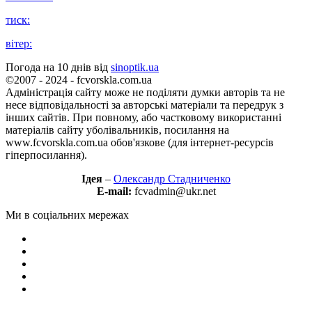
тиск:
вітер:
Погода на 10 днів від
sinoptik.ua
©2007 - 2024 - fcvorskla.com.ua
Адміністрація сайту може не поділяти думки авторів та не
несе відповідальності за авторські матеріали та передрук з
інших сайтів. При повному, або частковому використанні
матеріалів сайту уболівальників, посилання на
www.fcvorskla.com.ua обов'язкове (для інтернет-ресурсів
гіперпосилання).
Ідея
–
Олександр Стадниченко
E-mail:
fcvadmin@ukr.net
Ми в соціальних мережах