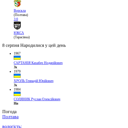
Ворскла
(Полтава)
3:0
ЮКСА
(Тарасівка)
8 серпня
Народилися у цей день
1967
САРТАНІЯ Кахабер Нодарійович
Зх
1979
ХРОЛЬ Геннадій Юрійович
Зх
1984
СОЛЯНИК Руслан Олексійович
Нп
Погода
Полтава
вологість: