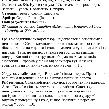
Вовкодав, Момот (Музика, 46), Пердута, Деспотовскі
(Василенко, 84), Кунєв (Бацула, 57), Тимченко, Громов (к).
Запасні: Чуваєв, Потапенко, Вечурко.
Старший тренер: Сергій Свистун.
Арбітр:
Сергій Бойко (Іванків).
Попередження:
Ільчиш 17
23 квітня. Луганськ. Стадіон «Шахтар». Початок о 14.00.
+12 градусів. 200 глядачів.
Гра з молодіжним складом “Зорі” відбувалася в основному в
центрі поля. Обидві команди створили достатньо гостроти
біля воріт, але на справжні гольові моменти суперники так і не
награли. Та як не дивно, за такої гри господарі вийшли
вперед. Кислий по центру поля обіграв двох захисників
“Ворскли” і пробив у лівий від голкіпера кут. Казаков
зреагувати на сильний удар низом не зміг ― 1:0.
У другому таймі молодь “Ворскли” пішла вперед. Практично
весь тайм підопічні Сергія Свистуна тисли на ворота
Рибальченка. Однак зрівняти рахунок гостям так і не вдалося.
А ось “Зоря” в кінці матчу могла ще забити. Спочатку
нападники господарів поля не влучили по воротах із
вигідного становища, а згодом після дальнього удару м\’яч
влучив у поперечину. Отже, цілком заслужена перемога
молоді “ Зорі” – 1:0.