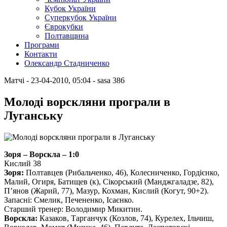
Кубок України
Суперкубок України
Єврокубки
Полтавщина
Програми
Контакти
Олександр Стадниченко
Матчі
- 23-04-2010, 05:04
-
sasa
386
Молоді ворскляни програли в
Луганську
Зоря – Ворскла – 1:0
Кислий 38
Зоря:
Полтавцев (Рибальченко, 46), Колесниченко, Гордієнко,
Малий, Огиря, Батищев (к), Сікорський (Манджгаладзе, 82),
П’янов (Жарий, 77), Мазур, Кохман, Кислий (Когут, 90+2).
Запасні: Смелик, Печененко, Ісаєнко.
Старший тренер: Володимир Микитин.
Ворскла:
Казаков, Тарганчук (Козлов, 74), Курелех, Ільчиш,