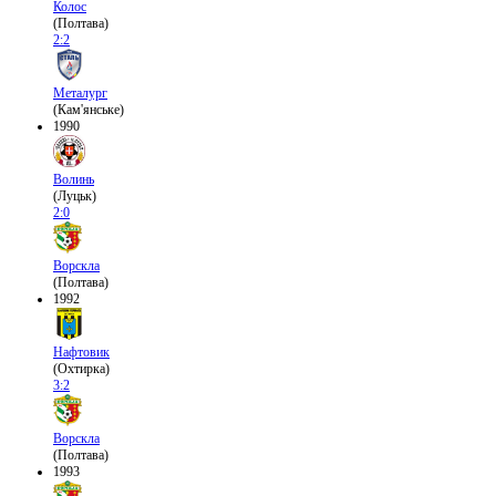
Колос
(Полтава)
2:2
Металург
(Кам'янське)
1990
Волинь
(Луцьк)
2:0
Ворскла
(Полтава)
1992
Нафтовик
(Охтирка)
3:2
Ворскла
(Полтава)
1993