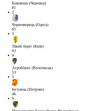
Буковина (Чернівці)
81
2
Чорноморець (Одеса)
65
3
Лівий берег (Київ)
63
4
Агробізнес (Волочиськ)
53
5
Інгулець (Петрове)
46
6
Прикарпаття-Благо (Івано-Франківськ)