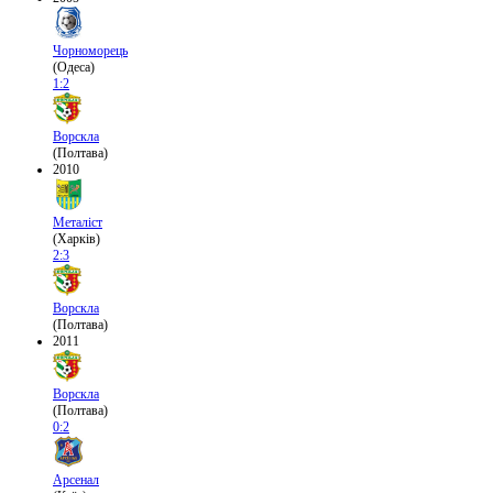
Чорноморець
(Одеса)
1:2
Ворскла
(Полтава)
2010
Металіст
(Харків)
2:3
Ворскла
(Полтава)
2011
Ворскла
(Полтава)
0:2
Арсенал