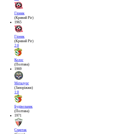
Гірник
(Кривий Ріг)
1965
Гірник
(Кривий Ріг)
2:0
Колос
(Полтава)
1969
Металург
(Запоріжжя)
1:0
Будівельник
(Полтава)
1971
Спартак