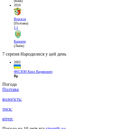
(Київ)
2016
Ворскла
(Полтава)
1:1
Карпати
(Львів)
7 серпня
Народилися у цей день
2002
ФЕСЮН Кіріл Вадимович
Вр
Погода
Полтава
вологість:
тиск:
вітер:
Погода на 10 днів від
sinoptik.ua