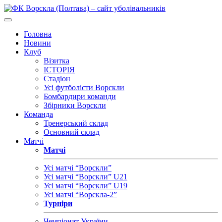
Головна
Новини
Клуб
Візитка
ІСТОРІЯ
Стадіон
Усі футболісти Ворскли
Бомбардири команди
Збірники Ворскли
Команда
Тренерський склад
Основний склад
Матчі
Матчі
Усі матчі “Ворскли”
Усі матчі “Ворскли” U21
Усі матчі “Ворскли” U19
Усі матчі “Ворскла-2”
Турніри
Чемпіонат України