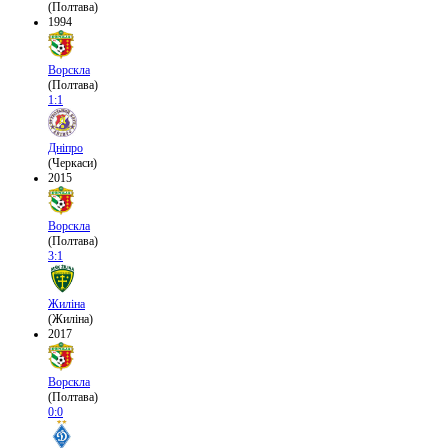
(Полтава)
1994
Ворскла
(Полтава)
1:1
Дніпро
(Черкаси)
2015
Ворскла
(Полтава)
3:1
Жиліна
(Жиліна)
2017
Ворскла
(Полтава)
0:0