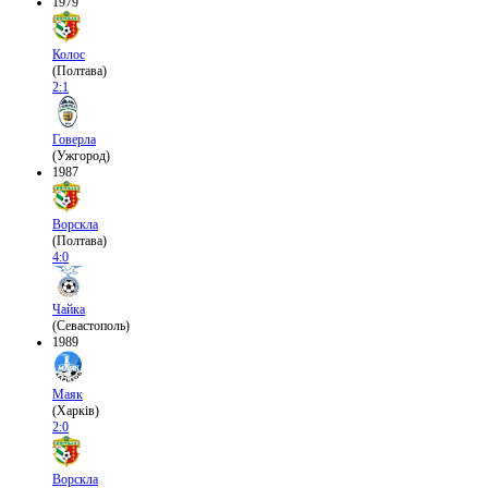
1979
Колос
(Полтава)
2:1
Говерла
(Ужгород)
1987
Ворскла
(Полтава)
4:0
Чайка
(Севастополь)
1989
Маяк
(Харків)
2:0
Ворскла