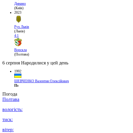
Динамо
(Київ)
2023
Рух Львів
(Львів)
4:1
Ворскла
(Полтава)
6 серпня
Народилися у цей день
1992
ШЕВЧЕНКО Валентин Олексійович
Пз
Погода
Полтава
вологість:
тиск:
вітер: