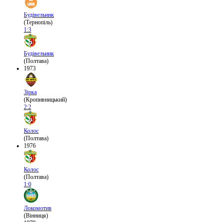
Будівельник
(Тернопіль)
1:3
Будівельник
(Полтава)
1973
Зірка
(Кропивницький)
2:2
Колос
(Полтава)
1976
Колос
(Полтава)
1:0
Локомотив
(Вінниця)