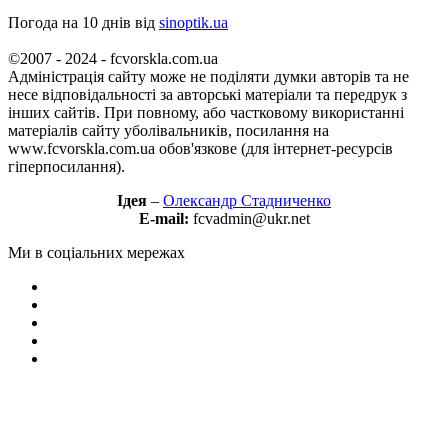
Погода на 10 днів від
sinoptik.ua
©2007 - 2024 - fcvorskla.com.ua
Адміністрація сайту може не поділяти думки авторів та не
несе відповідальності за авторські матеріали та передрук з
інших сайтів. При повному, або частковому використанні
матеріалів сайту уболівальників, посилання на
www.fcvorskla.com.ua обов'язкове (для інтернет-ресурсів
гіперпосилання).
Ідея
–
Олександр Стадниченко
E-mail:
fcvadmin@ukr.net
Ми в соціальних мережах