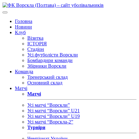
Головна
Новини
Клуб
Візитка
ІСТОРІЯ
Стадіон
Усі футболісти Ворскли
Бомбардири команди
Збірники Ворскли
Команда
Тренерський склад
Основний склад
Матчі
Матчі
Усі матчі “Ворскли”
Усі матчі “Ворскли” U21
Усі матчі “Ворскли” U19
Усі матчі “Ворскла-2”
Турніри
Чемпіонат України