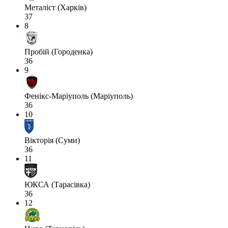
Металіст (Харків)
37
8
Пробій (Городенка)
36
9
Фенікс-Маріуполь (Маріуполь)
36
10
Вікторія (Суми)
36
11
ЮКСА (Тарасівка)
36
12