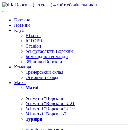
Головна
Новини
Клуб
Візитка
ІСТОРІЯ
Стадіон
Усі футболісти Ворскли
Бомбардири команди
Збірники Ворскли
Команда
Тренерський склад
Основний склад
Матчі
Матчі
Усі матчі “Ворскли”
Усі матчі “Ворскли” U21
Усі матчі “Ворскли” U19
Усі матчі “Ворскла-2”
Турніри
Чемпіонат України