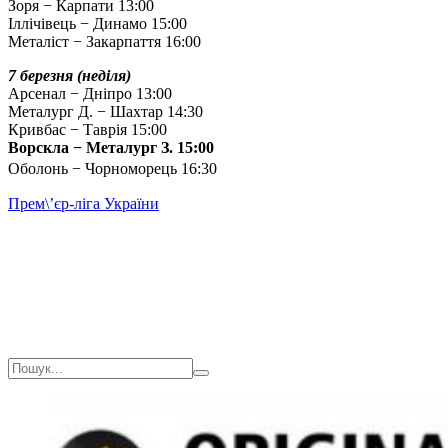
Зоря − Карпати 13:00
Іллічівець − Динамо 15:00
Металіст − Закарпаття 16:00
7 березня (неділя)
Арсенал − Дніпро 13:00
Металург Д. − Шахтар 14:30
Кривбас − Таврія 15:00
Ворскла − Металург З. 15:00
Оболонь − Чорноморець 16:30
Прем\’єр-ліга України