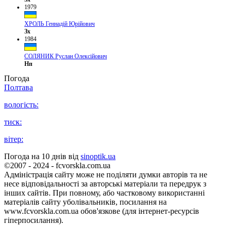
1979
ХРОЛЬ Геннадій Юрійович
Зх
1984
СОЛЯНИК Руслан Олексійович
Нп
Погода
Полтава
вологість:
тиск:
вітер:
Погода на 10 днів від
sinoptik.ua
©2007 - 2024 - fcvorskla.com.ua
Адміністрація сайту може не поділяти думки авторів та не
несе відповідальності за авторські матеріали та передрук з
інших сайтів. При повному, або частковому використанні
матеріалів сайту уболівальників, посилання на
www.fcvorskla.com.ua обов'язкове (для інтернет-ресурсів
гіперпосилання).