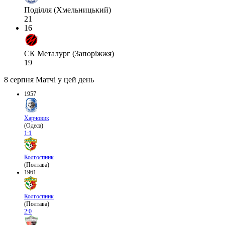
Поділля (Хмельницький)
21
16
СК Металург (Запоріжжя)
19
8 серпня
Матчі у цей день
1957
Харчовик
(Одеса)
1:1
Колгоспник
(Полтава)
1961
Колгоспник
(Полтава)
2:0