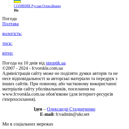
СОЛЯНИК Руслан Олексійович
Нп
Погода
Полтава
вологість:
тиск:
вітер:
Погода на 10 днів від
sinoptik.ua
©2007 - 2024 - fcvorskla.com.ua
Адміністрація сайту може не поділяти думки авторів та не
несе відповідальності за авторські матеріали та передрук з
інших сайтів. При повному, або частковому використанні
матеріалів сайту уболівальників, посилання на
www.fcvorskla.com.ua обов'язкове (для інтернет-ресурсів
гіперпосилання).
Ідея
–
Олександр Стадниченко
E-mail:
fcvadmin@ukr.net
Ми в соціальних мережах