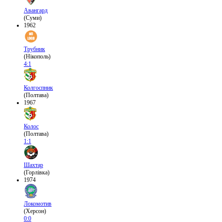
Авангард
(Суми)
1962
Трубник
(Нікополь)
4:1
Колгоспник
(Полтава)
1967
Колос
(Полтава)
1:1
Шахтар
(Горлівка)
1974
Локомотив
(Херсон)
0:0