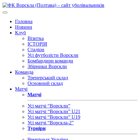
Головна
Новини
Клуб
Візитка
ІСТОРІЯ
Стадіон
Усі футболісти Ворскли
Бомбардири команди
Збірники Ворскли
Команда
Тренерський склад
Основний склад
Матчі
Матчі
Усі матчі “Ворскли”
Усі матчі “Ворскли” U21
Усі матчі “Ворскли” U19
Усі матчі “Ворскла-2”
Турніри
Чемпіонат України