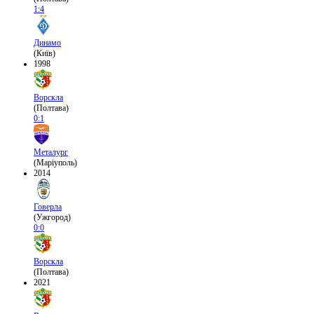
1:4
Динамо
(Київ)
1998
Ворскла
(Полтава)
0:1
Металург
(Маріуполь)
2014
Говерла
(Ужгород)
0:0
Ворскла
(Полтава)
2021