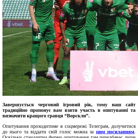
Завершується черговий ігровий рік, тому наш сайт
традиційно пропонує вам взяти участь в опитуванні та
визначити кращого гравця “Ворскли”.
Опитування проходитиме в соцмережі Телеграм, долучитися
до нього та віддати свій голос можна за
цим посиланням
.
Оскільки стандартна форма опитування там передбачає лише