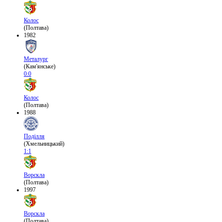
Колос
(Полтава)
1982
Металург
(Кам'янське)
0:0
Колос
(Полтава)
1988
Поділля
(Хмельницький)
1:1
Ворскла
(Полтава)
1997
Ворскла
(Полтава)