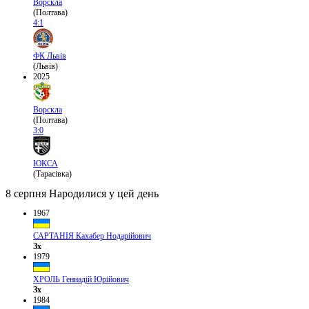
Ворскла
(Полтава)
4:1
ФК Львів
(Львів)
2025
Ворскла
(Полтава)
3:0
ЮКСА
(Тарасівка)
8 серпня
Народилися у цей день
1967
САРТАНІЯ Кахабер Нодарійович
Зх
1979
ХРОЛЬ Геннадій Юрійович
Зх
1984