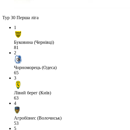
Тур 30
Перша ліга
1
Буковина (Чернівці)
81
2
Чорноморець (Одеса)
65
3
Лівий берег (Київ)
63
4
Агробізнес (Волочиськ)
53
5