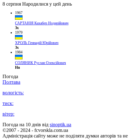
8 серпня
Народилися у цей день
1967
САРТАНІЯ Кахабер Нодарійович
Зх
1979
ХРОЛЬ Геннадій Юрійович
Зх
1984
СОЛЯНИК Руслан Олексійович
Нп
Погода
Полтава
вологість:
тиск:
вітер:
Погода на 10 днів від
sinoptik.ua
©2007 - 2024 - fcvorskla.com.ua
Адміністрація сайту може не поділяти думки авторів та не