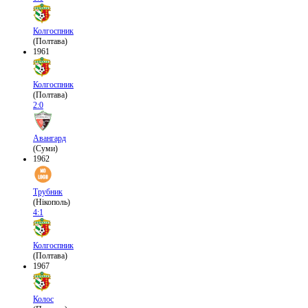
Колгоспник
(Полтава)
1961
Колгоспник
(Полтава)
2:0
Авангард
(Суми)
1962
Трубник
(Нікополь)
4:1
Колгоспник
(Полтава)
1967
Колос