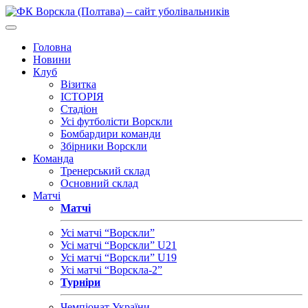
Головна
Новини
Клуб
Візитка
ІСТОРІЯ
Стадіон
Усі футболісти Ворскли
Бомбардири команди
Збірники Ворскли
Команда
Тренерський склад
Основний склад
Матчі
Матчі
Усі матчі “Ворскли”
Усі матчі “Ворскли” U21
Усі матчі “Ворскли” U19
Усі матчі “Ворскла-2”
Турніри
Чемпіонат України