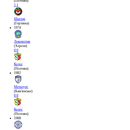
(Полтава)
1:1
Шахтар
(Горлівка)
1974
Локомотив
(Херсон)
0:0
Колос
(Полтава)
1982
Металург
(Кам'янське)
0:0
Колос
(Полтава)
1988