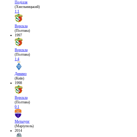
Поділля
(Хмельницький)
1:1
Ворскла
(Полтава)
1997
Ворскла
(Полтава)
1:4
Динамо
(Київ)
1998
Ворскла
(Полтава)
0:1
Металург
(Маріуполь)
2014