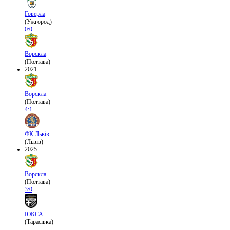
Говерла
(Ужгород)
0:0
Ворскла
(Полтава)
2021
Ворскла
(Полтава)
4:1
ФК Львів
(Львів)
2025
Ворскла
(Полтава)
3:0
ЮКСА
(Тарасівка)