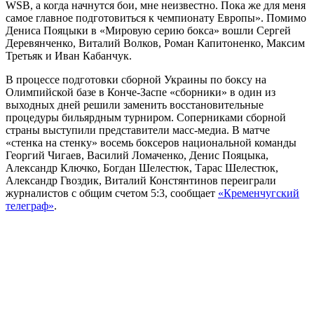
WSB, а когда начнутся бои, мне неизвестно. Пока же для меня
самое главное подготовиться к чемпионату Европы». Помимо
Дениса Пояцыки в «Мировую серию бокса» вошли Сергей
Деревянченко, Виталий Волков, Роман Капитоненко, Максим
Третьяк и Иван Кабанчук.
В процессе подготовки сборной Украины по боксу на
Олимпийской базе в Конче-Заспе «сборники» в один из
выходных дней решили заменить восстановительные
процедуры бильярдным турниром. Соперниками сборной
страны выступили представители масс-медиа. В матче
«стенка на стенку» восемь боксеров национальной команды
Георгий Чигаев, Василий Ломаченко, Денис Пояцыка,
Александр Ключко, Богдан Шелестюк, Тарас Шелестюк,
Александр Гвоздик, Виталий Констянтинов переиграли
журналистов с общим счетом 5:3, сообщает
«Кременчугский
телеграф»
.