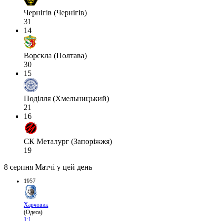
Чернігів (Чернігів)
31
14
Ворскла (Полтава)
30
15
Поділля (Хмельницький)
21
16
СК Металург (Запоріжжя)
19
8 серпня
Матчі у цей день
1957
Харчовик
(Одеса)
1:1