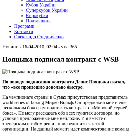
Кубок України
Суперкубок України
Єврокубки
Полтавщина
Програми
Контакти
Олександр Стадниченко
Новини
- 16-04-2010, 02:04
-
sasa
365
Пояцыка подписал контракт с WSB
По поводу подписания контракта Денис Пояцыка сказал,
что «все произошло довольно быстро.
На чемпионате страны в Сумах присутствовал представитель
world series of boxing Мирко Вольф. Он предложил мне и еще
нескольким боксерам подписать контракт с «Мировой серией
бокса». Не могу рассказать обо всех пунктах договора, но
условия предложенные мне неплохие. И я вместе с
тренерским штабом решил присоединиться к этой
организации. На данный момент идет комплектование команд