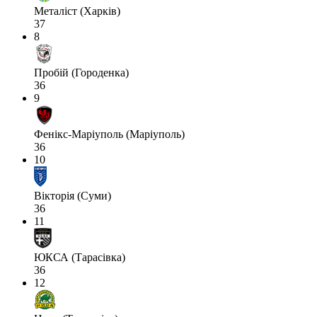
Металіст (Харків)
37
8
Пробій (Городенка)
36
9
Фенікс-Маріуполь (Маріуполь)
36
10
Вікторія (Суми)
36
11
ЮКСА (Тарасівка)
36
12