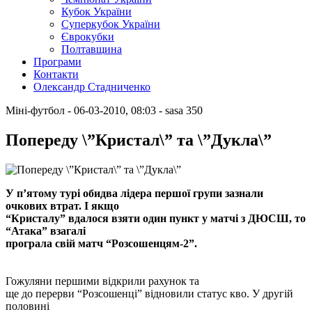
Кубок України
Суперкубок України
Єврокубки
Полтавщина
Програми
Контакти
Олександр Стадниченко
Міні-футбол
- 06-03-2010, 08:03
-
sasa
350
Попереду \”Кристал\” та \”Дукла\”
У п’ятому турі обидва лідера першої групи зазнали
очкових втрат. І якщо
“Кристалу” вдалося взяти один пункт у матчі з ДЮСШ, то
“Атака” взагалі
програла свій матч “Розсошенцям-2”.
Гожуляни першими відкрили рахунок та
ще до перерви “Розсошенці” відновили статус кво. У другій
половині