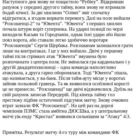
Наступного дня знову не пощастило “Рубіну”. Відкривши
рахунок у середині другого тайму, вони знову не втримали
бодай нічиєї. За дві хвилини “Олімп” зміг спочатку
відігратися, а згодом вирвати перемогу. Далі на поле вийшли
“Розсошенці-2” та “Ювента”. “Ювента” з перших хвилин
почала штурм воріт суперника. На ударні позиції по черзі
виходили Касьян та Городчанін, однак їхні удари або йшли
повз ворота, або ставали легко здобиччю воротаря
“Розсошенців” Сергія Щербака. Розсошанам залишалося грати
лише на контратаках. І це у них вийшло. Двічі у першому
таймі після стрімких атак “Ювента” змушена було
розпочинати з центра поля. Не змінилася гра кардинально і у
другій двадцятихвилинці – одна команда наполегливо
атакувала, а друга гарно оборонялася. Тоді “Ювента” пішла,
що називається, у ва-банк. Після тайм-ауту місце у воротах
зайняв польовий гравець. Та як виявилося особливої користі
це не принесло. “Розсошенці” ще двічі відзначилися. Дубль на
свій рахунок записав Передерій. Під кінець тайму гол
престижу підбив остаточний підсумок матчу. Знову очкових
втрат зазнали ФК “Розсошенці”. На цей раз на дорозі
чемпіонів ПЗМС стала амбітна ДЮСШка, а у центральному
матчі уік-енду “Кристал” виявився сильнішим за “Атаку” 4:3.
Примітка. Результат матчу 4-го туру між командами ФК