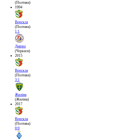
(Полтава)
1994
Ворскла
(Полтава)
1:1
Дніпро
(Черкаси)
2015
Ворскла
(Полтава)
3:1
Жиліна
(Жиліна)
2017
Ворскла
(Полтава)
0:0