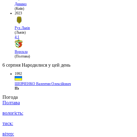
Динамо
(Київ)
2023
Рух Львів
(Львів)
4:1
Ворскла
(Полтава)
6 серпня
Народилися у цей день
1992
ШЕВЧЕНКО Валентин Олексійович
Пз
Погода
Полтава
вологість:
тиск:
вітер: