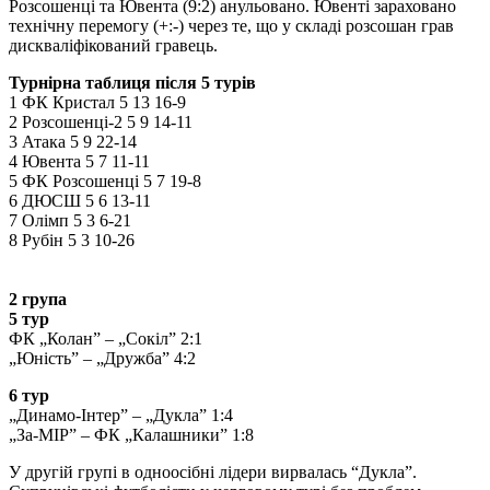
Розсошенці та Ювента (9:2) анульовано. Ювенті зараховано
технічну перемогу (+:-) через те, що у складі розсошан грав
дискваліфікований гравець.
Турнірна таблиця після 5 турів
1 ФК Кристал 5 13 16-9
2 Розсошенці-2 5 9 14-11
3 Атака 5 9 22-14
4 Ювента 5 7 11-11
5 ФК Розсошенці 5 7 19-8
6 ДЮСШ 5 6 13-11
7 Олімп 5 3 6-21
8 Рубін 5 3 10-26
2 група
5 тур
ФК „Колан” – „Сокіл” 2:1
„Юність” – „Дружба” 4:2
6 тур
„Динамо-Інтер” – „Дукла” 1:4
„За-МІР” – ФК „Калашники” 1:8
У другій групі в одноосібні лідери вирвалась “Дукла”.