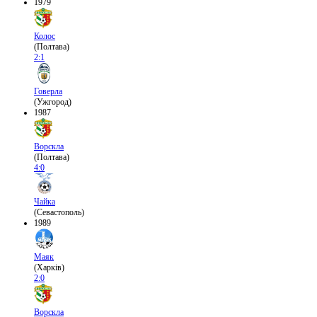
1979
Колос
(Полтава)
2:1
Говерла
(Ужгород)
1987
Ворскла
(Полтава)
4:0
Чайка
(Севастополь)
1989
Маяк
(Харків)
2:0
Ворскла