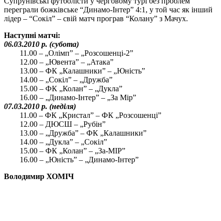
Супрунівські футболісти у черговому турі без проблем
переграли божківське “Динамо-Інтер” 4:1, у той час як інший
лідер – “Сокіл” – свій матч програв “Колану” з Мачух.
Наступні матчі:
06.03.2010 р. (субота)
11.00 – „Олімп” – „Розсошенці-2”
12.00 – „Ювента” – „Атака”
13.00 – ФК „Калашники” – „Юність”
14.00 – „Сокіл” – „Дружба”
15.00 – ФК „Колан” – „Дукла”
16.00 – „Динамо-Інтер” – „За Мір”
07.03.2010 р. (неділя)
11.00 – ФК „Кристал” – ФК „Розсошенці”
12.00 – ДЮСШ – „Рубін”
13.00 – „Дружба” – ФК „Калашники”
14.00 – „Дукла” – „Сокіл”
15.00 – ФК „Колан” – „За-МІР”
16.00 – „Юність” – „Динамо-Інтер”
Володимир ХОМІЧ