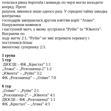
точилася рівна боротьба і команди по черзі могли виходити
вперед. Проте
рахунок змінився лише одного разу. У середині тайму швидка
контратака
господарів завершилася другим взяттям воріт “Атаки”.
Напруженим виявився
і наступний матч, у якому зустрілися “Рубін” та “Ювента”.
Виграючи по
ходу матчу 2:1, “Рубін” не зміг втримати перевагу і
поступився більш
іменитому супернику 2:3.
1 група
5 тур
ДЮСШ – ФК „Кристал” 1:1
„Атака” – „Розсошенці-2” 1:2
„Ювента” – „Рубін” 3:2
ФК „Розсошенці” – „Олімп” 7:0
6 тур
„Олімп” – „Рубін” 2:1
„Розсошенці-2” – „Ювента” 4:1
ДЮСШ – ФК „Розсошенці” 1:1
ФК „Кристал” – „Атака” 4:3