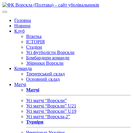
Головна
Новини
Клуб
Візитка
ІСТОРІЯ
Стадіон
Усі футболісти Ворскли
Бомбардири команди
Збірники Ворскли
Команда
Тренерський склад
Основний склад
Матчі
Матчі
Усі матчі “Ворскли”
Усі матчі “Ворскли” U21
Усі матчі “Ворскли” U19
Усі матчі “Ворскла-2”
Турніри
Чемпіонат України