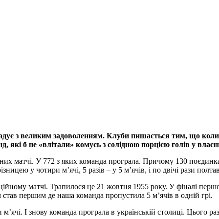
дує з великим задоволенням. Клуби пишається тим, що колись
д, які б не «влітали» комусь з солідною порцією голів у влас
них матчі. У 772 з яких команда програла. Причому 130 поєдинка
ізницею у чотири м’ячі, 5 разів – у 5 м’ячів, і по двічі рази полта
ційному матчі. Трапилося це 21 жовтня 1955 року. У фіналі пер
ч став першим де наша команда пропустила 5 м’ячів в одній грі.
м’ячі. І знову команда програла в українській столиці. Цього ра