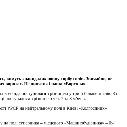
, комусь «накидали» повну торбу голів. Звичайно, це
них воротах. Не виняток і наша «Ворскла».
х команда поступилася з різницею у три й більше м’ячів. 85
вці поступалися з різницею у 6, 7 та 8 м’ячів.
шості УРСР на нейтральному полі в Києві «Колгоспник»
зу на полі суперника – місцевого «Машинобудівника» – 0:4.