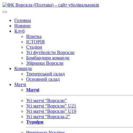
Головна
Новини
Клуб
Візитка
ІСТОРІЯ
Стадіон
Усі футболісти Ворскли
Бомбардири команди
Збірники Ворскли
Команда
Тренерський склад
Основний склад
Матчі
Матчі
Усі матчі “Ворскли”
Усі матчі “Ворскли” U21
Усі матчі “Ворскли” U19
Усі матчі “Ворскла-2”
Турніри
Чемпіонат України