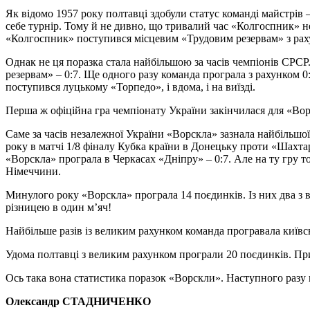
Як відомо 1957 року полтавці здобули статус команді майстрів
себе турнір. Тому й не дивно, що тривалий час «Колгоспник» не
«Колгоспник» поступився місцевим «Трудовим резервам» з рах
Однак не ця поразка стала найбільшою за часів чемпіонів СРСР
резервам» – 0:7. Ще одного разу команда програла з рахунком 0
поступився луцькому «Торпедо», і вдома, і на виїзді.
Перша ж офіційна гра чемпіонату України закінчилася для «Вор
Саме за часів незалежної України «Ворскла» зазнала найбільшої
року в матчі 1/8 фіналу Кубка країни в Донецьку проти «Шахтар
«Ворскла» програла в Черкасах «Дніпру» – 0:7. Але на ту гру 
Німеччини.
Минулого року «Ворскла» програла 14 поєдинків. Із них два з в
різницею в один м’яч!
Найбільше разів із великим рахунком команда програвала київс
Удома полтавці з великим рахунком програли 20 поєдинків. Причо
Ось така вона статистика поразок «Ворскли». Наступного разу
Олександр СТАДНИЧЕНКО