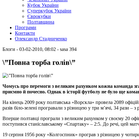
Кубок України
Суперкубок України
Єврокубки
Полтавщина
Програми
Контакти
Олександр Стадниченко
Блоги
- 03-02-2010, 08:02
-
sasa
394
\”Повна торба голів\”
Чомусь про перемоги з великим рахунком кожна команда зга
приємно й почесно. Однак в історії футболу не було ще коман
На кінець 2009 року полтавська «Ворскла» провела 2089 офіцій
разів біло-зелені програвали з різницею у три м’ячі, 34 рази – з р
Вперше полтавці програли з великим рахунком у своєму 20 офі
поступився станіславському «Спартаку» – 2:5. До речі, цей мат
19 серпня 1956 року «Колгоспник» програв з різницею у чотири 