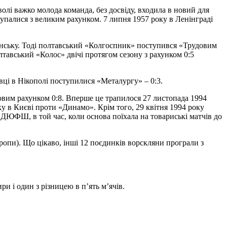
олі важко молода команда, без досвіду, входила в новий для
тупалися з великим рахунком. 7 липня 1957 року в Ленінграді
ганську. Тоді полтавський «Колгоспник» поступився «Трудовим
лтавський «Колос» двічі протягом сезону з рахунком 0:5
вці в Нікополі поступилися «Металургу» – 0:3.
ковим рахунком 0:8. Вперше це трапилося 27 листопада 1994
ку в Києві проти «Динамо». Крім того, 29 квітня 1994 року
 ДЮФШ, в той час, коли основа поїхала на товариські матчів до
ропи). Що цікаво, інші 12 поєдинків ворскляни програли з
и і один з різницею в п’ять м’ячів.