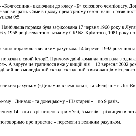
 – «Колгоспник» включили до класу «Б» союзного чемпіонату. Дов
 міг виграти. Саме в цьому прем’єрному сезоні наші 5 разів пос
унком 0:5.
. Найбільша поразка була зафіксована 17 червня 1960 року в Лу
:6 у 1958 році севастопольському СКЧФ. Крім того, 1981 року по
скли» поразкою з великим рахунком. 14 березня 1992 року полта
 поразки в своїй історії. Причому двічі команда програла з одна
я». А вдруге це трапилося вже у вищій лізі – 12 вересня 2002 ро
тоді вийшов молодіжний склад, складений з вихованців місцевого
еликим рахунком («Динамо» в чемпіонаті, та «Бенфіці» в Лізі Єв
ькому «Динамо» та донецькому «Шахтареві» – по 9 разів.
му 14 із них з різницею в три м’ячі, 5 матчів – різницею в чотир
 поговоримо про приємне – перемоги з великим рахунком.