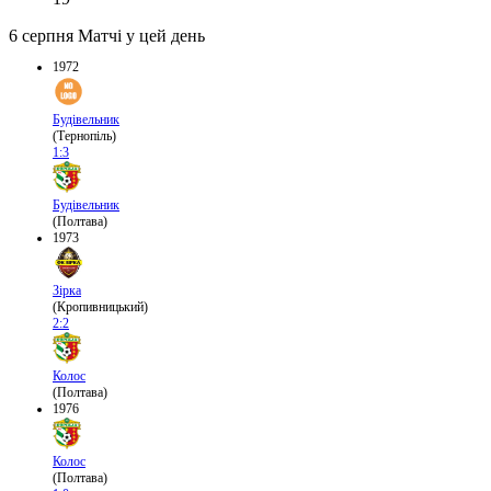
6 серпня
Матчі у цей день
1972
Будівельник
(Тернопіль)
1:3
Будівельник
(Полтава)
1973
Зірка
(Кропивницький)
2:2
Колос
(Полтава)
1976
Колос
(Полтава)