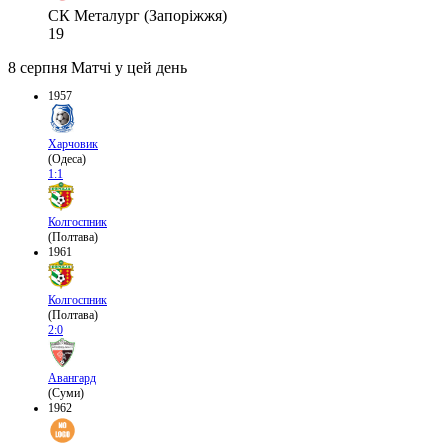
СК Металург (Запоріжжя)
19
8 серпня
Матчі у цей день
1957
Харчовик
(Одеса)
1:1
Колгоспник
(Полтава)
1961
Колгоспник
(Полтава)
2:0
Авангард
(Суми)
1962