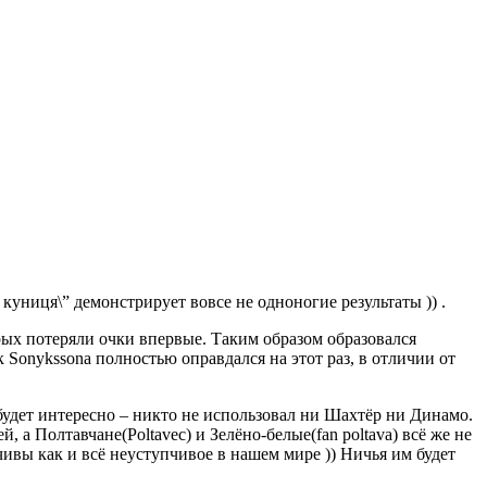
куниця\” демонстрирует вовсе не одноногие результаты )) .
орых потеряли очки впервые. Таким образом образовался
 Sonykssona полностью оправдался на этот раз, в отличии от
 будет интересно – никто не использовал ни Шахтёр ни Динамо.
 а Полтавчане(Poltavec) и Зелёно-белые(fan poltava) всё же не
чивы как и всё неуступчивое в нашем мире )) Ничья им будет