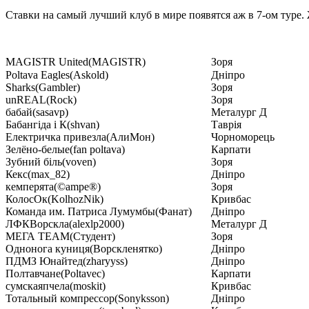
Ставки на самый лучший клуб в мире появятся аж в 7-ом туре.
MAGISTR United(MAGISTR)
Зоря
Poltava Eagles(Askold)
Дніпро
Sharks(Gambler)
Зоря
unREAL(Rock)
Зоря
бабай(sasavp)
Металург Д
Бабангіда і К(shvan)
Таврія
Електричка привезла(АлиМон)
Чорноморець
Зелёно-белые(fan poltava)
Карпати
Зубний біль(voven)
Зоря
Кекс(max_82)
Дніпро
кемперята(©ampe®)
Зоря
КолосОк(KolhozNik)
Кривбас
Команда им. Патриса Лумумбы(Фанат)
Дніпро
ЛФКВорскла(alexlp2000)
Металург Д
МЕГА TEAM(Студент)
Зоря
Однонога куниця(Ворскленятко)
Дніпро
ПДМЗ Юнайтед(zharyyss)
Дніпро
Полтавчане(Poltavec)
Карпати
сумскаяпчела(moskit)
Кривбас
Тотальный компрессор(Sonyksson)
Дніпро