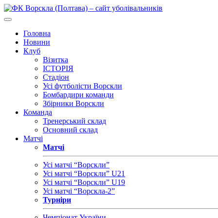
Головна
Новини
Клуб
Візитка
ІСТОРІЯ
Стадіон
Усі футболісти Ворскли
Бомбардири команди
Збірники Ворскли
Команда
Тренерський склад
Основний склад
Матчі
Матчі
Усі матчі “Ворскли”
Усі матчі “Ворскли” U21
Усі матчі “Ворскли” U19
Усі матчі “Ворскла-2”
Турніри
Чемпіонат України