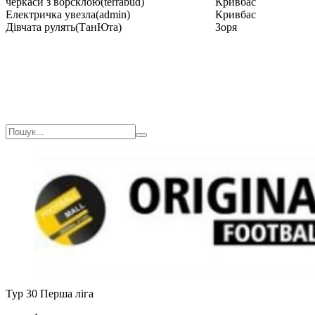
черкаси з ворсклою(terrabud)
Кривбас
Електричка увезла(admin)
Кривбас
Дівчата рулять(ТанЮта)
Зоря
Тур 30
Перша ліга