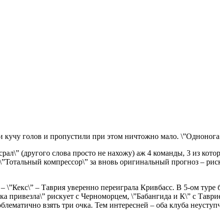
ли кучу голов и пропустили при этом ничтожно мало. \”Однонога 
рал\” (другого слова просто не нахожу) аж 4 команды, 3 из кот
\”Тотальный компрессор\” за вновь оригинальный прогноз – риск
 – \”Кекс\” – Таврия уверенно переиграла Кривбасс. В 5-ом туре
привезла\” рискует с Черноморцем, \”Бабангида и К\” с Таврией,
облематично взять три очка. Тем интересней – оба клуба неуступ