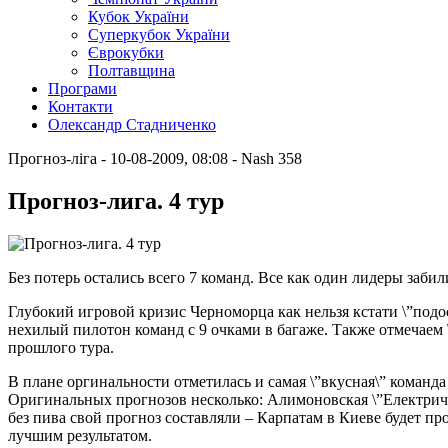
Кубок України
Суперкубок України
Єврокубки
Полтавщина
Програми
Контакти
Олександр Стадниченко
Прогноз-ліга
- 10-08-2009, 08:08
-
Nash
358
Прогноз-лига. 4 тур
Без потерь остались всего 7 команд. Все как один лидеры заби
Глубокий игровой кризис Черноморца как нельзя кстати \”подос
нехилый пилотон команд с 9 очками в багаже. Также отмечаем 
прошлого тура.
В плане оргинальности отметилась и самая \”вкусная\” команда
Оригинальных прогнозов несколько: Алимоновская \”Електричка 
без пива свой прогноз составляли – Карпатам в Киеве будет пр
лучшим результатом.