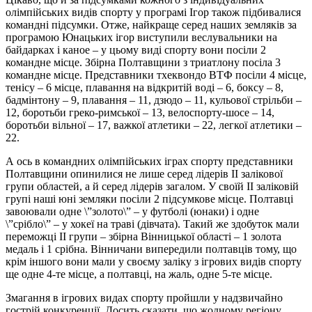
олімпійських видів спорту у програмі Ігор також підбивалися
командні підсумки. Отже, найкраще серед наших земляків за
програмою Юнацьких ігор виступили веслувальники на
байдарках і каное – у цьому виді спорту вони посіли 2
командне місце. Збірна Полтавщини з триатлону посіла 3
командне місце. Представники тхеквондо ВТФ посіли 4 місце,
тенісу – 6 місце, плавання на відкритій воді – 6, боксу – 8,
бадмінтону – 9, плавання – 11, дзюдо – 11, кульової стрільби –
12, боротьби греко-римської – 13, велоспорту-шосе – 14,
боротьби вільної – 17, важкої атлетики – 22, легкої атлетики –
22.
А ось в командних олімпійських іграх спорту представники
Полтавщини опинилися не лише серед лідерів ІІ залікової
групи областей, а й серед лідерів загалом. У своїй ІІ заліковій
групі наші юні земляки посіли 2 підсумкове місце. Полтавці
завоювали одне \”золото\” – у футболі (юнаки) і одне
\”срібло\” – у хокеї на траві (дівчата). Такий же здобуток мали
переможці ІІ групи – збірна Вінницької області – 1 золота
медаль і 1 срібна. Вінничани випередили полтавців тому, що
крім іншого вони мали у своєму заліку з ігрових видів спорту
ще одне 4-те місце, а полтавці, на жаль, одне 5-те місце.
Змагання в ігрових видах спорту пройшли у надзвичайно
гострій конкуренції. Досить сказати, що жодному регіону