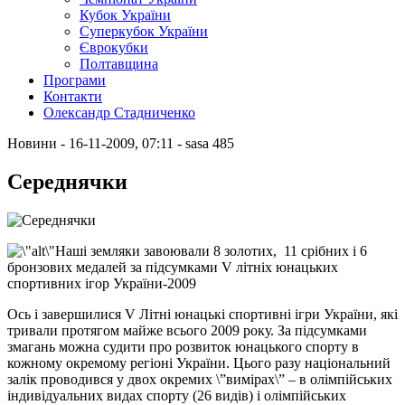
Кубок України
Суперкубок України
Єврокубки
Полтавщина
Програми
Контакти
Олександр Стадниченко
Новини
- 16-11-2009, 07:11
-
sasa
485
Середнячки
Наші земляки завоювали 8 золотих, 11 срібних і 6
бронзових медалей за підсумками V літніх юнацьких
спортивних ігор України-2009
Ось і завершилися V Літні юнацькі спортивні ігри України, які
тривали протягом майже всього 2009 року. За підсумками
змагань можна судити про розвиток юнацького спорту в
кожному окремому регіоні України. Цього разу національний
залік проводився у двох окремих \”вимірах\” – в олімпійських
індивідуальних видах спорту (26 видів) і олімпійських