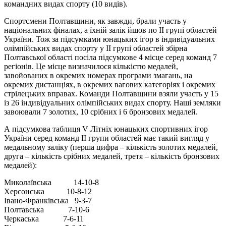
командних видах спорту (10 видів).
Спортсмени Полтавщини, як завжди, брали участь у
національних фіналах, а їхній залік йшов по ІІ групі областей
України. Тож за підсумками юнацьких ігор в індивідуальних
олімпійських видах спорту у ІІ групі областей збірна
Полтавської області посіла підсумкове 4 місце серед команд 7
регіонів. Це місце визначилося кількістю медалей,
завойованих в окремих номерах програми змагань, на
окремих дистанціях, в окремих вагових категоріях і окремих
стрілецьких вправах. Команди Полтавщини взяли участь у 15
із 26 індивідуальних олімпійських видах спорту. Наші земляки
завоювали 7 золотих, 10 срібних і 6 бронзових медалей.
А підсумкова таблиця V Літніх юнацьких спортивних ігор
України серед команд ІІ групи областей має такий вигляд у
медальному заліку (перша цифра – кількість золотих медалей,
друга – кількість срібних медалей, третя – кількість бронзових
медалей):
Миколаївська 14-10-8
Херсонська 10-8-12
Івано-Франківська 9-3-7
Полтавська 7-10-6
Черкаська 7-6-11