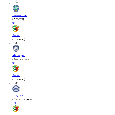
1974
Локомотив
(Херсон)
0:0
Колос
(Полтава)
1982
Металург
(Кам'янське)
0:0
Колос
(Полтава)
1988
Поділля
(Хмельницький)
1:1