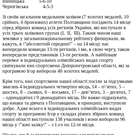
Вінницька 5-6-10
Чернігівська 4-5-3
Зі своїм загальним медальним заліком (7 золотих медалей, 10
срібних, 6 бронзових) атлети Полтавщини посідають 14 місце
серед збірних команд усіх регіонів України, які виступали в
усіх трьох залікових групах (І, ІІ, ІІІ). Таким чином наші
земляки у загальнонаціональному рейтингу фінішували, як
кажуть, в \”абсолютній середині\” – на 14 місці: нас
випередили команди 13-ти регіонів, і ми, в свою чергу, також
випередили представників 13-ти регіонів. А найбільше
перемог в індивідуальних олімпійських видах спорту
святкували юні спортсмени Дніпропетровської області, які за
програмою Ігор вибороли 40 золотих медалей.
Крім того, юні спортсмени нашої області посіли за підсумками
змагань 4 індивідуальних четвертих місць, 14 – п\’ятих, 5 –
шостих, 8 – сьомих, 6 – восьмих, 17 – дев\’ятих, 3 – десятих, 7
– одинадцятих і 9 дванадцятих місць. Не важко підрахувати,
що юнаки та дівчата з Полтавщини, в принципі, виступили
добре. Адже всього в індивідуальних олімпійських видах
спорту за програмою Ігор у складах різних збірних команд
нашої області виступили 138 учасників і вони вибороли 96
місць у \”зоні заліку\” – з 1-го по 12-те місця.
Цікаво, що й за підсумками кожного з індивідуальних