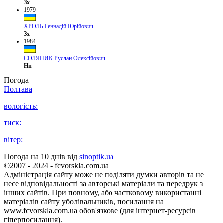
Зх
1979
ХРОЛЬ Геннадій Юрійович
Зх
1984
СОЛЯНИК Руслан Олексійович
Нп
Погода
Полтава
вологість:
тиск:
вітер:
Погода на 10 днів від
sinoptik.ua
©2007 - 2024 - fcvorskla.com.ua
Адміністрація сайту може не поділяти думки авторів та не
несе відповідальності за авторські матеріали та передрук з
інших сайтів. При повному, або частковому використанні
матеріалів сайту уболівальників, посилання на
www.fcvorskla.com.ua обов'язкове (для інтернет-ресурсів
гіперпосилання).