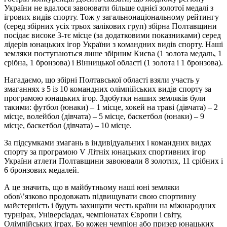
України не вдалося завоювати більше однієї золотої медалі з
ігрових видів спорту. Тож у загальнонаціональному рейтингу
(серед збірних усіх трьох залікових груп) збірна Полтавщини
посідає високе 3-тє місце (за додатковими показниками) серед
лідерів юнацьких ігор України з командних видів спорту. Наші
земляки поступаються лише збірним Києва (1 золота медаль, 1
срібна, 1 бронзова) і Вінницької області (1 золота і 1 бронзова).
Нагадаємо, що збірні Полтавської області взяли участь у
змаганнях з 5 із 10 командних олімпійських видів спорту за
програмою юнацьких ігор. Здобутки наших земляків були
такими: футбол (юнаки) – 1 місце, хокей на траві (дівчата) – 2
місце, волейбол (дівчата) – 5 місце, баскетбол (юнаки) – 9
місце, баскетбол (дівчата) – 10 місце.
За підсумками змагань в індивідуальних і командних видах
спорту за програмою V Літніх юнацьких спортивних ігор
України атлети Полтавщини завоювали 8 золотих, 11 срібних і
6 бронзових медалей.
А це значить, що в майбутньому наші юні земляки
обов\’язково продовжать підвищувати свою спортивну
майстерність і будуть захищати честь країни на міжнародних
турнірах, Універсіадах, чемпіонатах Європи і світу,
Олімпійських іграх. Бо кожен чемпіон або призер юнацьких