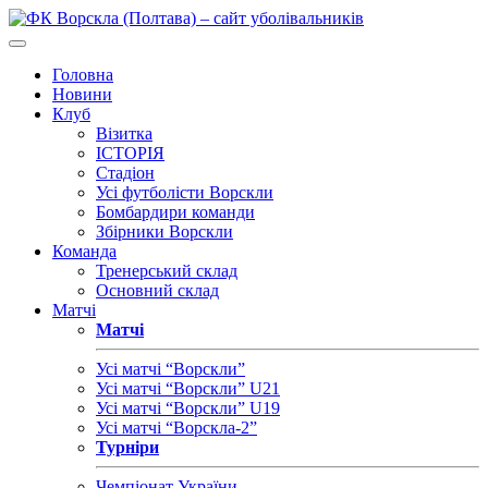
Головна
Новини
Клуб
Візитка
ІСТОРІЯ
Стадіон
Усі футболісти Ворскли
Бомбардири команди
Збірники Ворскли
Команда
Тренерський склад
Основний склад
Матчі
Матчі
Усі матчі “Ворскли”
Усі матчі “Ворскли” U21
Усі матчі “Ворскли” U19
Усі матчі “Ворскла-2”
Турніри
Чемпіонат України