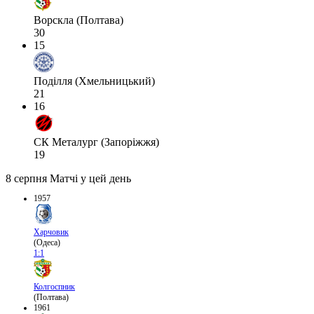
Ворскла (Полтава)
30
15
Поділля (Хмельницький)
21
16
СК Металург (Запоріжжя)
19
8 серпня
Матчі у цей день
1957
Харчовик
(Одеса)
1:1
Колгоспник
(Полтава)
1961