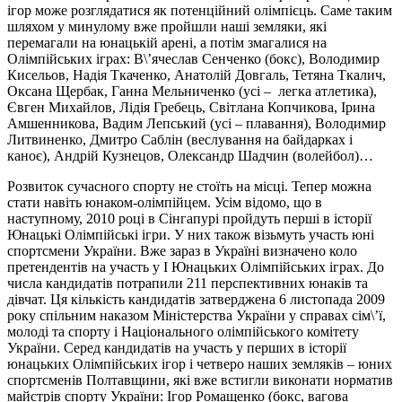
ігор може розглядатися як потенційний олімпієць. Саме таким
шляхом у минулому вже пройшли наші земляки, які
перемагали на юнацькій арені, а потім змагалися на
Олімпійських іграх: В\’ячеслав Сенченко (бокс), Володимир
Кисельов, Надія Ткаченко, Анатолій Довгаль, Тетяна Ткалич,
Оксана Щербак, Ганна Мельниченко (усі – легка атлетика),
Євген Михайлов, Лідія Гребець, Світлана Копчикова, Ірина
Амшенникова, Вадим Лепський (усі – плавання), Володимир
Литвиненко, Дмитро Саблін (веслування на байдарках і
каноє), Андрій Кузнецов, Олександр Шадчин (волейбол)…
Розвиток сучасного спорту не стоїть на місці. Тепер можна
стати навіть юнаком-олімпійцем. Усім відомо, що в
наступному, 2010 році в Сінгапурі пройдуть перші в історії
Юнацькі Олімпійські ігри. У них також візьмуть участь юні
спортсмени України. Вже зараз в Україні визначено коло
претендентів на участь у I Юнацьких Олімпійських іграх. До
числа кандидатів потрапили 211 перспективних юнаків та
дівчат. Ця кількість кандидатів затверджена 6 листопада 2009
року спільним наказом Міністерства України у справах сім\’ї,
молоді та спорту і Національного олімпійського комітету
України. Серед кандидатів на участь у перших в історії
юнацьких Олімпійських ігор і четверо наших земляків – юних
спортсменів Полтавщини, які вже встигли виконати норматив
майстрів спорту України: Ігор Ромащенко (бокс, вагова