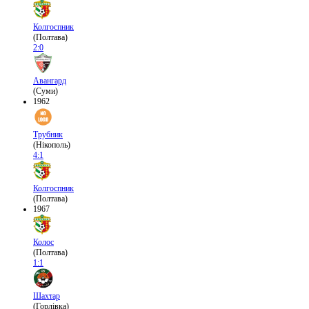
Колгоспник
(Полтава)
2:0
Авангард
(Суми)
1962
Трубник
(Нікополь)
4:1
Колгоспник
(Полтава)
1967
Колос
(Полтава)
1:1
Шахтар
(Горлівка)