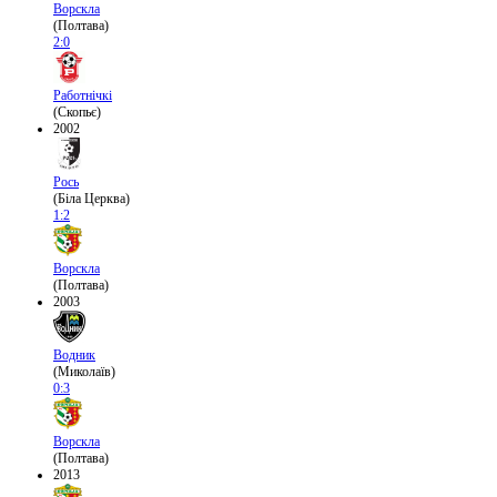
Ворскла
(Полтава)
2:0
Работнічкі
(Скопьє)
2002
Рось
(Біла Церква)
1:2
Ворскла
(Полтава)
2003
Водник
(Миколаїв)
0:3
Ворскла
(Полтава)
2013