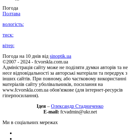
Погода
Полтава
вологість:
тиск:
вітер:
Погода на 10 днів від
sinoptik.ua
©2007 - 2024 - fcvorskla.com.ua
Адміністрація сайту може не поділяти думки авторів та не
несе відповідальності за авторські матеріали та передрук з
інших сайтів. При повному, або частковому використанні
матеріалів сайту уболівальників, посилання на
www.fcvorskla.com.ua обов'язкове (для інтернет-ресурсів
гіперпосилання).
Ідея
–
Олександр Стадниченко
E-mail:
fcvadmin@ukr.net
Ми в соціальних мережах