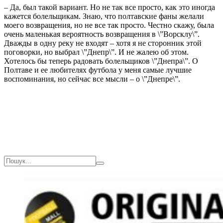
– Да, был такой вариант. Но не так все просто, как это иногда
кажется болельщикам. Знаю, что полтавские фаны желали
моего возвращения, но не все так просто. Честно скажу, была
очень маленькая вероятность возвращения в \”Ворсклу\”.
Дважды в одну реку не входят – хотя я не сторонник этой
поговорки, но выбрал \”Днепр\”. И не жалею об этом.
Хотелось бы теперь радовать болельщиков \”Днепра\”. О
Полтаве и ее любителях футбола у меня самые лучшие
воспоминания, но сейчас все мысли – о \”Днепре\”.