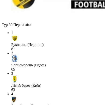
Тур 30
Перша ліга
1
Буковина (Чернівці)
81
2
Чорноморець (Одеса)
65
3
Лівий берег (Київ)
63
4