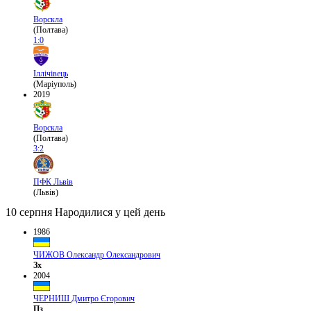
Ворскла
(Полтава)
1:0
Іллічівець
(Маріуполь)
2019
Ворскла
(Полтава)
3:2
ПФК Львів
(Львів)
10 серпня
Народилися у цей день
1986
ЧИЖОВ Олександр Олександрович
Зх
2004
ЧЕРНИШ Дмитро Єгорович
Пз