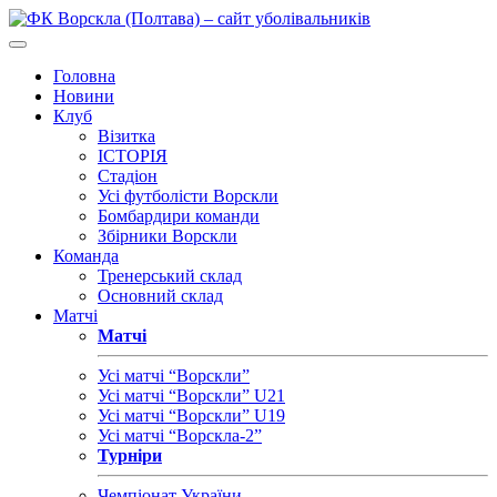
Головна
Новини
Клуб
Візитка
ІСТОРІЯ
Стадіон
Усі футболісти Ворскли
Бомбардири команди
Збірники Ворскли
Команда
Тренерський склад
Основний склад
Матчі
Матчі
Усі матчі “Ворскли”
Усі матчі “Ворскли” U21
Усі матчі “Ворскли” U19
Усі матчі “Ворскла-2”
Турніри
Чемпіонат України