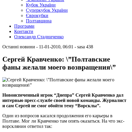
Кубок України
Суперкубок України
Єврокубки
Полтавщина
Програми
Контакти
Олександр Стадниченко
Останні новини
- 11-01-2010, 06:01
-
sasa
438
Сергей Кравченко: \”Полтавские
фаны желали моего возвращения\”
Новоиспеченный игрок “Днепра” Сергей Кравченко дал
интервью пресс-службе своей новой команды. Журналист
и сам Сергей не смог обойти тему “Ворсклы”.
Один из вопросов касался продолжения его карьеры в
Полтаве. Мог ли Кравченко там опять оказаться. На что экс-
ворсклянин ответил так: