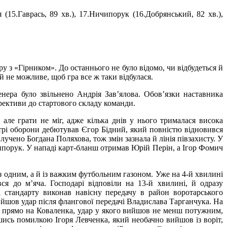
 (15.Гаврась, 89 хв.), 17.Ничипорук (16.Добрянський, 82 хв.),
 з «Гірником». До останнього не було відомо, чи відбудеться й
 не можливе, щоб гра все ж таки відбулася.
нера було звільнено Андрія Зав’ялова. Обов’язки наставника
рективи до стартового складу команди.
ле грати не міг, адже кілька днів у нього трималася висока
трі оборони дебютував Єгор Бідний, який повністю відновився
лучено Богдана Поляхова, тож змін зазнала й лінія півзахисту. У
ипорук. У нападі карт-бланш отримав Юрій Перін, а Ігор Фомич
 одним, а й із важким футбольним газоном. Уже на 4-й хвилині
ся до м’яча. Господарі відповіли на 13-й хвилині, й одразу
 стандарту виконав навісну передачу в район воротарського
ийшов удар після флангової передачі Владислава Тарганчука. На
яч прямо на Коваленка, удар у якого вийшов не менш потужним,
вшись помилкою Ігоря Левченка, який необачно вийшов із воріт,