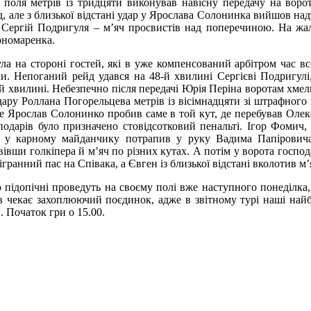
 поля метрів із тридцяти виконував навісну передачу на ворот
д, але з близької відстані удар у Ярослава Солонинка вийшов н
 Сергій Подригуля – м’яч просвистів над поперечиною. На жаль
ономаренка.
ула на стороні гостей, які в уже компенсований арбітром час в
и. Непоганий рейд удався на 48-й хвилині Сергієві Подригулі
0-й хвилині. Небезпечно після передачі Юрія Періна воротам хме
удару Роллана Погорельцева метрів із вісімнадцяти зі штрафного
але Ярослав Солонинко пробив саме в той кут, де перебував Оле
подарів було призначено стовідсотковий пенальті. Ігор Фомич, 
яч у карному майданчику потрапив у руку Вадима Папірович
вши голкіпера й м’яч по різних кутах. А потім у ворота господарі
анний пас на Співака, а Євген із близької відстані вколотив м’яч
підопічні проведуть на своєму полі вже наступного понеділка,
в чекає захоплюючий поєдинок, адже в звітному турі наші най
. Початок гри о 15.00.