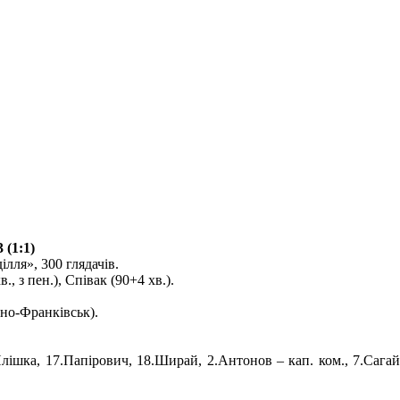
 (1:1)
ілля», 300 глядачів.
., з пен.), Співак (90+4 хв.).
но-Франківськ).
Плішка, 17.Папірович, 18.Ширай, 2.Антонов – кап. ком., 7.Сагай