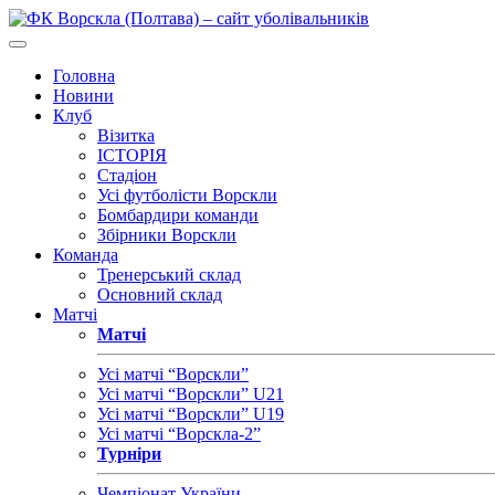
Головна
Новини
Клуб
Візитка
ІСТОРІЯ
Стадіон
Усі футболісти Ворскли
Бомбардири команди
Збірники Ворскли
Команда
Тренерський склад
Основний склад
Матчі
Матчі
Усі матчі “Ворскли”
Усі матчі “Ворскли” U21
Усі матчі “Ворскли” U19
Усі матчі “Ворскла-2”
Турніри
Чемпіонат України