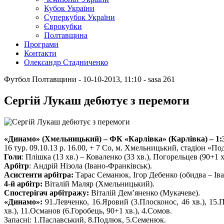
Кубок України
Суперкубок України
Єврокубки
Полтавщина
Програми
Контакти
Олександр Стадниченко
Футбол Полтавщини
- 10-10-2013, 11:10
-
sasa
261
Сергій Лукаш дебютує з перемоги
«Динамо» (Хмельницький) – ФК «Карлівка» (Карлівка) – 1:3
16 тур. 09.10.13 р. 16.00, + 7 Со, м. Хмельницький, стадіон «Под
Голи
: Плішка (13 хв.) – Коваленко (33 хв.), Погорельцев (90+1 хв
Арбітр
: Андрій Нізола (Івано-Франківськ).
Асистенти арбітра:
Тарас Семанюк, Ігор Дебенко (обидва – Іва
4-й арбітр:
Віталій Маляр (Хмельницький).
Спостерігач арбітражу:
Віталій Дем’яненко (Мукачеве).
«Динамо»:
91.Левченко, 16.Яровий (3.Плосконос, 46 хв.), 15.
хв.), 11.Османов (6.Горобець, 90+1 хв.), 4.Сомов.
Запасні: 1.Паславський, 8.Подлюк, 5.Семенюк.