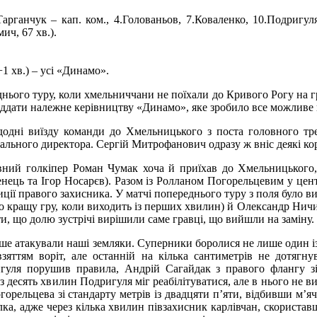
арганчук – кап. ком., 4.Голованьов, 7.Коваленко, 10.Подригуля
ич, 67 хв.).
+1 хв.) – усі «Динамо».
ього туру, коли хмельниччани не поїхали до Кривого Рогу на гру
іддати належне керівництву «Динамо», яке зробило все можливе й
додні виїзду команди до Хмельницького з поста головного тре
рального директора. Сергій Митрофанович одразу ж вніс деякі ко
ний голкіпер Роман Чумак хоча й приїхав до Хмельницького, а
енець та Ігор Носарєв). Разом із Ролланом Погорельцевим у цен
ції правого захисника. У матчі попереднього туру з поля було ви
ато кращу гру, коли виходить із перших хвилин) й Олександр Нич
ти, що долю зустрічі вирішили саме гравці, що вийшли на заміну.
іше атакували наші земляки. Суперники боролися не лише один із
зяттям воріт, але останній на кілька сантиметрів не дотягнув
гуля порушив правила, Андрій Сагайдак з правого флангу зі
десять хвилин Подригуля міг реабілітуватися, але в нього не в
орельцева зі стандарту метрів із двадцяти п’яти, відбивши м’
лка, адже через кілька хвилин півзахисник карлівчан, скориста