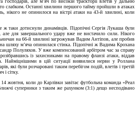
а господарів, але м’яч по високій траєкторії влетів у дальню
адто слабким. Останні хвилини першого тайму пройшли в атаках
, нікого не опинилося на вістрі атаки на 43-й хвилині, коли
се ж таки дотиснули динамівців. Підопічні Сергія Лукаша були
, але для завершального удару вже не вистачило сили. Нікого
льничан на 66-й хвилині загрожував Вадим Антіпов, але пробив
 на шляху м’яча опинилася стінка. Підопічні ж Вадима Крохана
ксандр Полуляхов. У вже компенсований арбітром час за справу
розібравшись із захисниками на правому фланзі атаки, віддав
а. Найміцнішими в цій ситуації виявилися нерви у Роллана
в, які були розчаровані таким перебігом подій, влетів і третій
 і сітку.
 14 жовтня, коли до Карлівки завітає футбольна команда «Реал
ближчі суперники з таким же рахунком (3:1) дещо несподівано