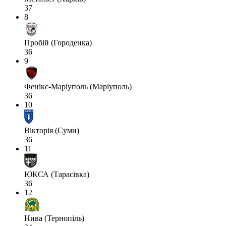
37
8
Пробій (Городенка)
36
9
Фенікс-Маріуполь (Маріуполь)
36
10
Вікторія (Суми)
36
11
ЮКСА (Тарасівка)
36
12
Нива (Тернопіль)