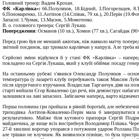
Головний тренер: Вадим Крохан.
ФК «Карлівка»:
66.Полуляхов, 18.Бідний, 3.Погорельцев, 8.Т
6.Пономаренко, 11.Антіпов (14.Співак, 79 хв.), 20.Перін (19.Фом
Запасні: 1.Чумак, 13.Масюк, 5.Момотенко.
В. о. головного тренера: Сергій Лукаш.
Попередження
: Османов (10 хв.), Хомин (77 хв.), Сагайдак (90
Перед грою був не менший ажіотаж, ніж навколо матчу попередн
звітний поєдинок, що тримало карлівчан у напрузі. Але треба в
Серйозні зміни відбулися й у стані ФК «Карлівка» – напере
покладено на Сергія Лукаша, який у клубі обіймає посаду гене
На останньому рубежі з’явився Олександр Полуляхов – основ
температура (у лазареті клубу перебувають також Максим Луб
після хірургічного втручання. Владислав Тарганчук діяв на пози
старті вийшли Єгор Коваленко (до речі, він демонструє набаг
залишився на лаві запасних. Забігаючи наперед, варто відзначи
Перша половина гри пройшла в рівній боротьбі, але небезпечн
триходівка Антіпов-Коваленко-Перін мала б завершуватися в
результативно. Майже біля кутового прапорця Сергій Подри
майданчика, де вище всіх вистрибнув Володимир Плішка. Через 
27-й хвилині воротар упорався з потужним ударом Роллана Пог
але трішки не влучним. Як виявилося пізніше, то була пристрі