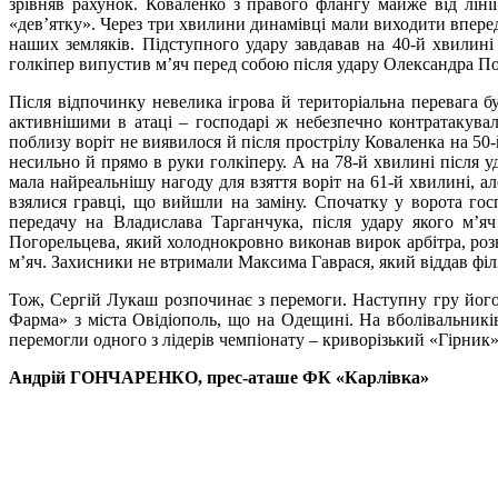
зрівняв рахунок. Коваленко з правого флангу майже від лінії
«дев’ятку». Через три хвилини динамівці мали виходити впере
наших земляків. Підступного удару завдавав на 40-й хвилині
голкіпер випустив м’яч перед собою після удару Олександра П
Після відпочинку невелика ігрова й територіальна перевага б
активнішими в атаці – господарі ж небезпечно контратакувал
поблизу воріт не виявилося й після прострілу Коваленка на 5
несильно й прямо в руки голкіперу. А на 78-й хвилині після 
мала найреальнішу нагоду для взяття воріт на 61-й хвилині, 
взялися гравці, що вийшли на заміну. Спочатку у ворота гос
передачу на Владислава Тарганчука, після удару якого м’
Погорельцева, який холоднокровно виконав вирок арбітра, розві
м’яч. Захисники не втримали Максима Гаврася, який віддав філігр
Тож, Сергій Лукаш розпочинає з перемоги. Наступну гру його 
Фарма» з міста Овідіополь, що на Одещині. На вболівальникі
перемогли одного з лідерів чемпіонату – криворізький «Гірник»
Андрій ГОНЧАРЕНКО,
прес-аташе ФК «Карлівка»