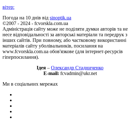
вітер:
Погода на 10 днів від
sinoptik.ua
©2007 - 2024 - fcvorskla.com.ua
Адміністрація сайту може не поділяти думки авторів та не
несе відповідальності за авторські матеріали та передрук з
інших сайтів. При повному, або частковому використанні
матеріалів сайту уболівальників, посилання на
www.fcvorskla.com.ua обов'язкове (для інтернет-ресурсів
гіперпосилання).
Ідея
–
Олександр Стадниченко
E-mail:
fcvadmin@ukr.net
Ми в соціальних мережах