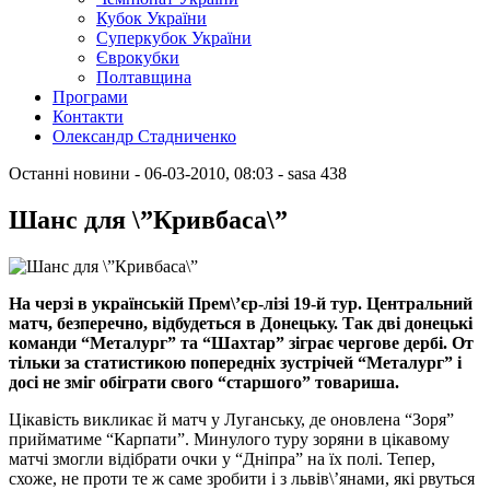
Кубок України
Суперкубок України
Єврокубки
Полтавщина
Програми
Контакти
Олександр Стадниченко
Останні новини
- 06-03-2010, 08:03
-
sasa
438
Шанс для \”Кривбаса\”
На черзі в українській Прем\’єр-лізі 19-й тур. Центральний
матч, безперечно, відбудеться в Донецьку. Так дві донецькі
команди “Металург” та “Шахтар” зіграє чергове дербі. От
тільки за статистикою попередніх зустрічей “Металург” і
досі не зміг обіграти свого “старшого” товариша.
Цікавість викликає й матч у Луганську, де оновлена “Зоря”
прийматиме “Карпати”. Минулого туру зоряни в цікавому
матчі змогли відібрати очки у “Дніпра” на їх полі. Тепер,
схоже, не проти те ж саме зробити і з львів\’янами, які рвуться