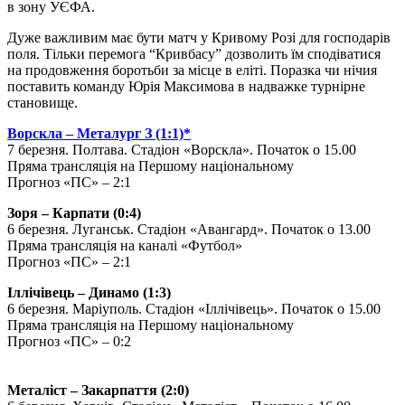
в зону УЄФА.
Дуже важливим має бути матч у Кривому Розі для господарів
поля. Тільки перемога “Кривбасу” дозволить їм сподіватися
на продовження боротьби за місце в еліті. Поразка чи нічия
поставить команду Юрія Максимова в надважке турнірне
становище.
Ворскла – Металург З (1:1)*
7 березня. Полтава. Стадіон «Ворскла». Початок о 15.00
Пряма трансляція на Першому національному
Прогноз «ПС» – 2:1
Зоря – Карпати (0:4)
6 березня. Луганськ. Стадіон «Авангард». Початок о 13.00
Пряма трансляція на каналі «Футбол»
Прогноз «ПС» – 2:1
Іллічівець – Динамо (1:3)
6 березня. Маріуполь. Стадіон «Іллічівець». Початок о 15.00
Пряма трансляція на Першому національному
Прогноз «ПС» – 0:2
Металіст – Закарпаття (2:0)