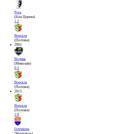
Рось
(Біла Церква)
1:2
Ворскла
(Полтава)
2003
Водник
(Миколаїв)
0:3
Ворскла
(Полтава)
2013
Ворскла
(Полтава)
1:0
Іллічівець
(Маріуполь)