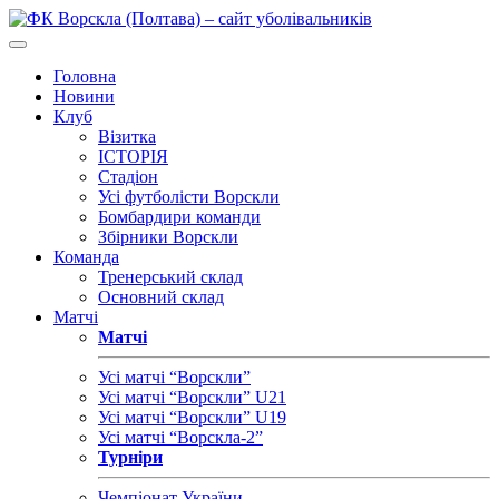
Головна
Новини
Клуб
Візитка
ІСТОРІЯ
Стадіон
Усі футболісти Ворскли
Бомбардири команди
Збірники Ворскли
Команда
Тренерський склад
Основний склад
Матчі
Матчі
Усі матчі “Ворскли”
Усі матчі “Ворскли” U21
Усі матчі “Ворскли” U19
Усі матчі “Ворскла-2”
Турніри
Чемпіонат України