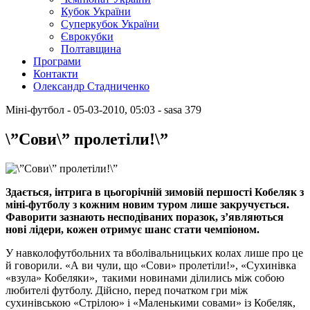
Кубок України
Суперкубок України
Єврокубки
Полтавщина
Програми
Контакти
Олександр Стадниченко
Міні-футбол
- 05-03-2010, 05:03
-
sasa
379
\”Сови\” пролетіли!\”
Здається, інтрига в цьогорічній зимовій першості Кобеляк з
міні-футболу з кожним новим туром лише закручується.
Фаворити зазнають несподіваних поразок, з’являються
нові лідери, кожен отримує шанс стати чемпіоном.
У навколофутбольних та вболівальницьких колах лише про це
й говорили. «А ви чули, що «Сови» пролетіли!», «Сухинівка
«взула» Кобеляки», такими новинами ділились між собою
любителі футболу. Дійсно, перед початком гри між
сухинівською «Стрілою» і «Маленькими совами» із Кобеляк,