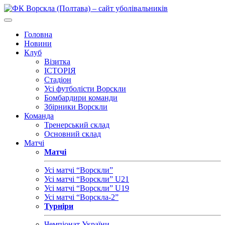
Головна
Новини
Клуб
Візитка
ІСТОРІЯ
Стадіон
Усі футболісти Ворскли
Бомбардири команди
Збірники Ворскли
Команда
Тренерський склад
Основний склад
Матчі
Матчі
Усі матчі “Ворскли”
Усі матчі “Ворскли” U21
Усі матчі “Ворскли” U19
Усі матчі “Ворскла-2”
Турніри
Чемпіонат України