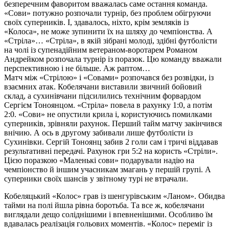
безперечним фаворитом вважалась саме остання команда.
«Сови» потужно розпочали турнір, без проблем обігруючи
своїх суперників. І, здавалось, ніхто, крім земляків із
«Колоса», не може зупинити їх на шляху до чемпіонства. А
«Стріла»… «Стріла», в якій зібрані молоді, здібні футболісти
на чолі із супенадійним ветераном-воротарем Романом
Андрейком розпочала турнір із поразок. Цю команду вважали
перспективною і не більше. Аж раптом…
Матч між «Стрілою» і «Совами» розпочався без розвідки, із
взаємних атак. Кобелячани виставили звичний бойовий
склад, а сухинівчани підсилились технічним форвардом
Сергієм Тоноянцом. «Стріла» повела в рахунку 1:0, а потім
2:0. «Сови» не опустили крила і, користуючись помилками
суперників, зрівняли рахунок. Перший тайм матчу закінчився
внічию. А ось в другому забивали лише футболісти із
Сухинівки. Сергій Тоноянц забив 2 голи сам і тричі віддавав
результативні передачі. Рахунок гри 5:2 на користь «Стріли».
Цією поразкою «Маленькі сови» подарували надію на
чемпіонство й іншим учасникам змагань у першій групі. А
суперники своїх шансів у звітному турі не втрачали.
Кобеляцький «Колос» грав із шенгурівським «Ланом». Обидва
тайми на полі йшла рівна боротьба. Та все ж, кобелячани
виглядали дещо соліднішими і впевненішими. Особливо їм
вдавалась реалізація гольових моментів. «Колос» переміг із