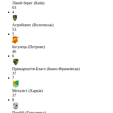
Лівий берег (Київ)
63
4
Агробізнес (Волочиськ)
53
5
Інгулець (Петрове)
46
6
Прикарпаття-Благо (Івано-Франківськ)
37
7
Металіст (Харків)
37
8
Пробій (Городенка)