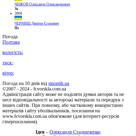
ЧИЖОВ Олександр Олександрович
Зх
2004
ЧЕРНИШ Дмитро Єгорович
Пз
Погода
Полтава
вологість:
тиск:
вітер:
Погода на 10 днів від
sinoptik.ua
©2007 - 2024 - fcvorskla.com.ua
Адміністрація сайту може не поділяти думки авторів та не
несе відповідальності за авторські матеріали та передрук з
інших сайтів. При повному, або частковому використанні
матеріалів сайту уболівальників, посилання на
www.fcvorskla.com.ua обов'язкове (для інтернет-ресурсів
гіперпосилання).
Ідея
–
Олександр Стадниченко