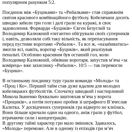
популярним рахунком 5:2.
Поєдинок між «Буциками» та «Рибалками» став справжнім
святом красивого комбінаційного футболу. Кобелячани досить
швидко забили три голи і далі грали на куражі, в своє
задоволення. Форварди «Буциків» Євген Безуглий та
Володимир Калюжний елегантно обігрували своїх суперників
і, навіть, дозволяли собі таку вільність, як перепасування
перед пустими воротами «Рибалок». Та все ж, «назабиватись»
змогли всі, навіть, воротар «Буциків», який реалізував
пенальті. Особливо красивим був останній гол, коли
Володимир Калюжний, обвівши воротаря, запустив м’яча «за
комірець» вже захиснику «Рибалок». 10:5 — так перемогли
«Буцики».
В останньому поєдинку туру грали команди «Молодь» та
«Проц і Ко». Перший тайм став дуже вдалим для молодих
кобеляцьких футболістів. Спочатку швидкий і настирливий
Микола Іваненко буквально заштовхав м’яча у ворота
«Проциків», а потім потужно пробив зі штрафного В’ячеслав
Калитка. У досвідчених суперників гра відверто не клеїлась.
Вони більше кричали один на одного, аніж грали у футбол,
втрачаючи сили і концентрацію.
В другому таймі характер гри мало змінився. Здавалось,
«Молодь» переможе. Але в одному із епізодів гри м’яч