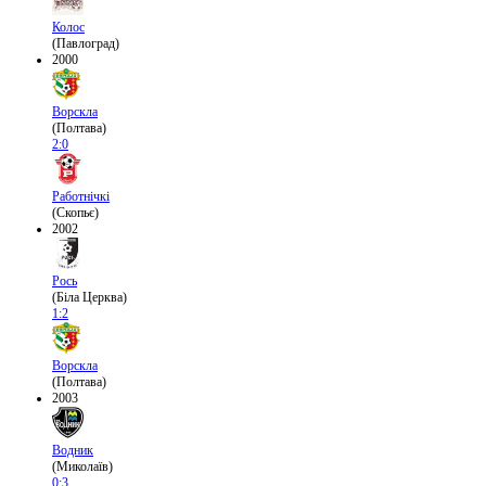
Колос
(Павлоград)
2000
Ворскла
(Полтава)
2:0
Работнічкі
(Скопьє)
2002
Рось
(Біла Церква)
1:2
Ворскла
(Полтава)
2003
Водник
(Миколаїв)
0:3