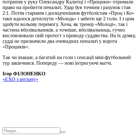
потрапив у руку Олександру Калитці і «Процики» отримали
право на пробиття пенальті. Удар був точним і рахунок став
2:1. Потім старшим і досвідченішим футболістам «Проц і Ко»
таки вдалося дотиснути «Молодь» і забити ще 2 голи. І з цим
здобути вольову перемогу. Хоча, як тренер «Молоді», так і
частина вболівальників, а точніше, вболівальниць, гучно
висловлювали свій протест з приводу суддівства. На їх думку,
судді не призначили два очевидних пенальті у ворота
«Проциків».
Так чи інакше, а багатий на голи і сенсації міні-футбольний
тур закінчився. Попереду — нові інтригуючі матчі.
Ігор ФІЛОНЕНКО
«ЕХО з регіону»