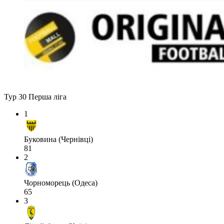
Тур 30
Перша ліга
1
Буковина (Чернівці)
81
2
Чорноморець (Одеса)
65
3