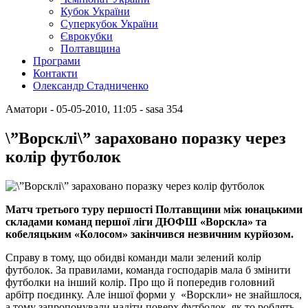
Кубок України
Суперкубок України
Єврокубки
Полтавщина
Програми
Контакти
Олександр Стадниченко
Аматори
- 05-05-2010, 11:05
-
sasa
354
\”Ворсклі\” зараховано поразку через
колір футболок
Матч третього туру першості Полтавщини між юнацькими
складами команд першої ліги ДЮФШ «Ворскла» та
кобеляцьким «Колосом» закінчився незвичним курйозом.
Справу в тому, що обидві команди мали зелений колір
футболок. За правилами, команда господарів мала б змінити
футболки на інший колір. Про що й попередив головний
арбітр поєдинку. Але іншої форми у «Ворскли» не знайшлося,
а тому запропонували надіти поверх футболок, як то роблять,