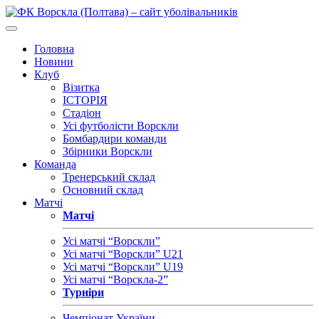
Головна
Новини
Клуб
Візитка
ІСТОРІЯ
Стадіон
Усі футболісти Ворскли
Бомбардири команди
Збірники Ворскли
Команда
Тренерський склад
Основний склад
Матчі
Матчі
Усі матчі “Ворскли”
Усі матчі “Ворскли” U21
Усі матчі “Ворскли” U19
Усі матчі “Ворскла-2”
Турніри
Чемпіонат України