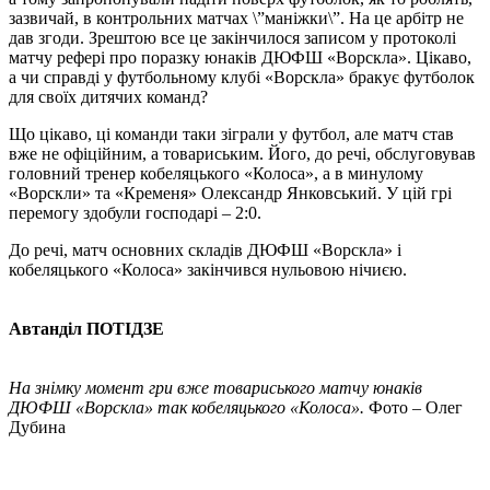
зазвичай, в контрольних матчах \”маніжки\”. На це арбітр не
дав згоди. Зрештою все це закінчилося записом у протоколі
матчу рефері про поразку юнаків ДЮФШ «Ворскла». Цікаво,
а чи справді у футбольному клубі «Ворскла» бракує футболок
для своїх дитячих команд?
Що цікаво, ці команди таки зіграли у футбол, але матч став
вже не офіційним, а товариським. Його, до речі, обслуговував
головний тренер кобеляцького «Колоса», а в минулому
«Ворскли» та «Кременя» Олександр Янковський. У цій грі
перемогу здобули господарі – 2:0.
До речі, матч основних складів ДЮФШ «Ворскла» і
кобеляцького «Колоса» закінчився нульовою нічиєю.
Автанділ ПОТІДЗЕ
На знімку момент гри вже товариського матчу юнаків
ДЮФШ «Ворскла» так кобеляцького «Колоса».
Фото – Олег
Дубина