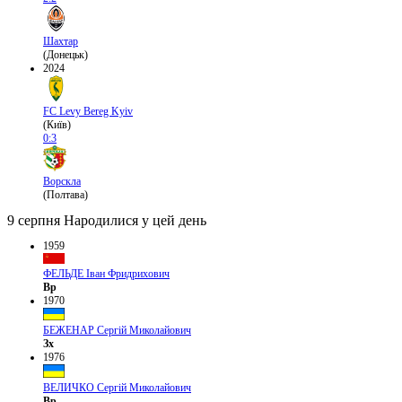
Шахтар
(Донецьк)
2024
FC Levy Bereg Kyiv
(Київ)
0:3
Ворскла
(Полтава)
9 серпня
Народилися у цей день
1959
ФЕЛЬДЕ Іван Фридрихович
Вр
1970
БЕЖЕНАР Сергій Миколайович
Зх
1976
ВЕЛИЧКО Сергій Миколайович
Вр