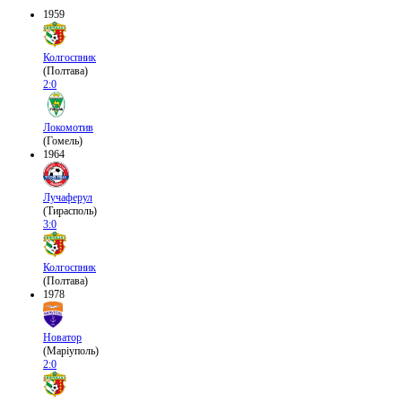
1959
Колгоспник
(Полтава)
2:0
Локомотив
(Гомель)
1964
Лучаферул
(Тирасполь)
3:0
Колгоспник
(Полтава)
1978
Новатор
(Маріуполь)
2:0