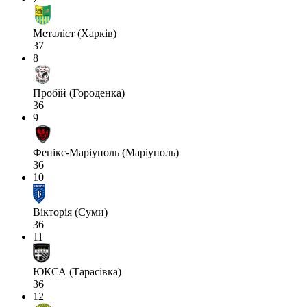
Металіст (Харків)
37
8
Пробій (Городенка)
36
9
Фенікс-Маріуполь (Маріуполь)
36
10
Вікторія (Суми)
36
11
ЮКСА (Тарасівка)
36
12