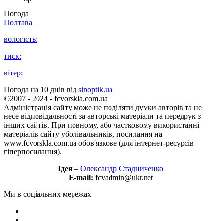
Погода
Полтава
вологість:
тиск:
вітер:
Погода на 10 днів від
sinoptik.ua
©2007 - 2024 - fcvorskla.com.ua
Адміністрація сайту може не поділяти думки авторів та не
несе відповідальності за авторські матеріали та передрук з
інших сайтів. При повному, або частковому використанні
матеріалів сайту уболівальників, посилання на
www.fcvorskla.com.ua обов'язкове (для інтернет-ресурсів
гіперпосилання).
Ідея
–
Олександр Стадниченко
E-mail:
fcvadmin@ukr.net
Ми в соціальних мережах