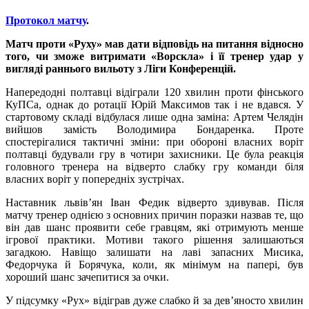
Протокол матчу
.
Матч проти «Руху» мав дати відповідь на питання відносно
того, чи зможе витримати «Ворскла» і її тренер удар у
вигляді раннього вильоту з Ліги Конференцій.
Напередодні полтавці відіграли 120 хвилин проти фінського
КуПСа, однак до ротації Юрій Максимов так і не вдався. У
стартовому складі відбулася лише одна заміна: Артем Челядін
вийшов замість Володимира Бондаренка. Проте
спостерігалися тактичні зміни: при обороні власних воріт
полтавці будували гру в чотири захисники. Це була реакція
головного тренера на відверто слабку гру команди біля
власних воріт у попередніх зустрічах.
Наставник львів’ян Іван Федик відверто здивував. Після
матчу тренер однією з основних причин поразки назвав те, що
він дав шанс проявити себе гравцям, які отримують менше
ігрової практики. Мотиви такого рішення залишаються
загадкою. Навіщо залишати на лаві запасних Мисика,
Федорчука й Борячука, коли, як мінімум на папері, був
хороший шанс зачепитися за очки.
У підсумку «Рух» відіграв дуже слабко й за дев’яносто хвилин