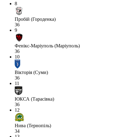
8
Пробій (Городенка)
36
9
Фенікс-Маріуполь (Маріуполь)
36
10
Вікторія (Суми)
36
11
ЮКСА (Тарасівка)
36
12
Нива (Тернопіль)
34
13