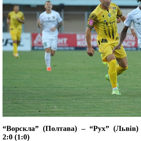
“Ворскла” (Полтава) – “Рух” (Львів)
2:0 (1:0)