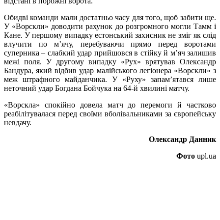
відстані в порожні ворота.
Обидві команди мали достатньо часу для того, щоб забити ще.
У «Ворскли» доводити рахунок до розгромного могли Тамм і
Кане. У першому випадку естонський захисник не зміг як слід
влучити по м’ячу, перебуваючи прямо перед воротами
суперника – слабкий удар прийшовся в стійку й м’яч залишив
межі поля. У другому випадку «Рух» врятував Олександр
Бандура, який відбив удар малійського легіонера «Ворскли» з
меж штрафного майданчика. У «Руху» запам’ятався лише
неточний удар Богдана Бойчука на 64-й хвилині матчу.
«Ворскла» спокійно довела матч до перемоги й частково
реабілітувалася перед своїми вболівальниками за європейську
невдачу.
Олександр Данник
Фото
upl.ua