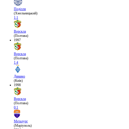
Поділля
(Хмельницький)
1:1
Ворскла
(Полтава)
1997
Ворскла
(Полтава)
1:4
Динамо
(Київ)
1998
Ворскла
(Полтава)
0:1
Металург
(Маріуполь)