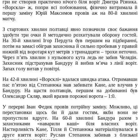
гри не створив практично нічого біля воріт Дмитра Різника.
«Ворскла» ж, попри всі побоювання, фізично витримала й
першу заміну Юрій Максимов провів аж на 80-й хвилині
матчу.
З стартових хвилин полтавці явно позначили своє бажання
здобути три очки й методично розхитували оборону гостей.
На 30-й хвилині Ігор Пердута був першим на підбиранні,
потім на замасі обіграв захисника й сильно пробивав у правий
нижній від воротаря кут метрів з тринадцяти – трохи неточно.
Через п’ять хвилин з нульового кута ледь не забив Челядін.
Захисник підстрахував Бандуру й вибив м’яча з лінії воріт.
Запах голу витав у повітрі.
На 42-й хвилині «Ворсклі» вдалася швидка атака. Отримавши
пас п’ятою від Степанюка мав забивати Кане, але влучив у
Бандуру. На щастя полтавців, першим на добиванні був
Олександр Скляр, який вразив порожні ворота – 1:0.
У перерві Іван Федик провів потрійну заміну. Можливо, ці
перестановки щось би й дали гостям, якби вони не
пропустили вдруге. На 60-й хвилині Бандура разом з
захисниками «наварили каші» біля власних воріт.
Настирливість Кане, Тілля й Степанюка матеріалізувалася в
друге взяття воріт: Руслан Степанюк забивав з близької