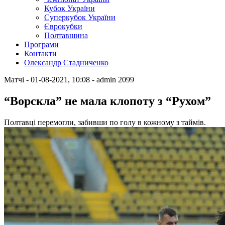
Кубок України
Суперкубок України
Єврокубки
Полтавщина
Програми
Контакти
Олександр Стадниченко
Матчі
- 01-08-2021, 10:08
-
admin
2099
“Ворскла” не мала клопоту з “Рухом”
Полтавці перемогли, забивши по голу в кожному з таймів.