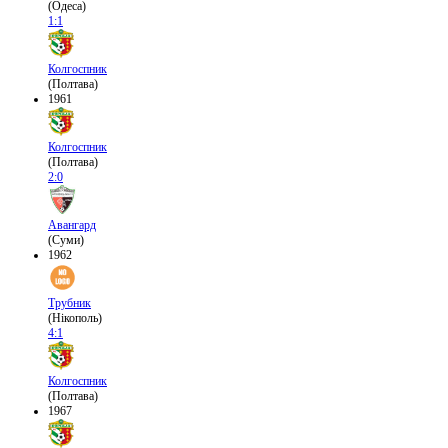
(Одеса)
1:1
Колгоспник
(Полтава)
1961
Колгоспник
(Полтава)
2:0
Авангард
(Суми)
1962
Трубник
(Нікополь)
4:1
Колгоспник
(Полтава)
1967