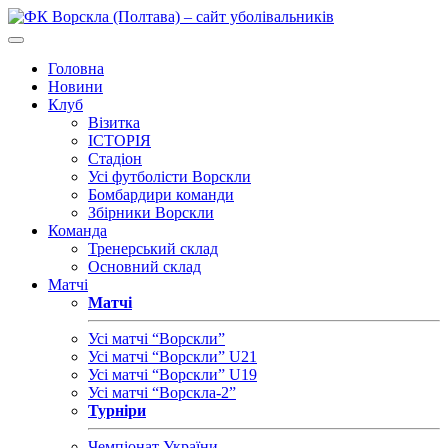
Головна
Новини
Клуб
Візитка
ІСТОРІЯ
Стадіон
Усі футболісти Ворскли
Бомбардири команди
Збірники Ворскли
Команда
Тренерський склад
Основний склад
Матчі
Матчі
Усі матчі “Ворскли”
Усі матчі “Ворскли” U21
Усі матчі “Ворскли” U19
Усі матчі “Ворскла-2”
Турніри
Чемпіонат України