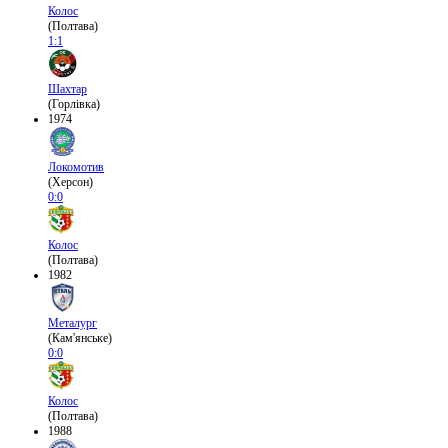
Колос
(Полтава)
1:1
Шахтар
(Горлівка)
1974
Локомотив
(Херсон)
0:0
Колос
(Полтава)
1982
Металург
(Кам'янське)
0:0
Колос
(Полтава)
1988