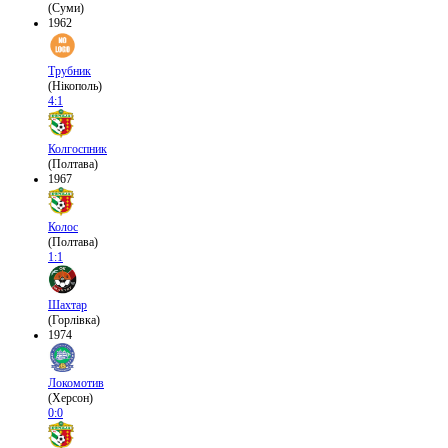
(Суми)
1962
Трубник
(Нікополь)
4:1
Колгоспник
(Полтава)
1967
Колос
(Полтава)
1:1
Шахтар
(Горлівка)
1974
Локомотив
(Херсон)
0:0