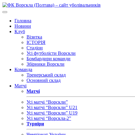
Головна
Новини
Клуб
Візитка
ІСТОРІЯ
Стадіон
Усі футболісти Ворскли
Бомбардири команди
Збірники Ворскли
Команда
Тренерський склад
Основний склад
Матчі
Матчі
Усі матчі “Ворскли”
Усі матчі “Ворскли” U21
Усі матчі “Ворскли” U19
Усі матчі “Ворскла-2”
Турніри
Чемпіонат України