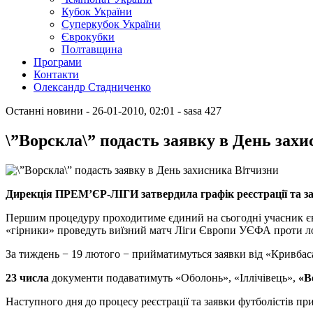
Кубок України
Суперкубок України
Єврокубки
Полтавщина
Програми
Контакти
Олександр Стадниченко
Останні новини
- 26-01-2010, 02:01
-
sasa
427
\”Ворскла\” подасть заявку в День зах
Дирекція ПРЕМ’ЄР-ЛІГИ затвердила графік реєстрації та зая
Першим процедуру проходитиме єдиний на сьогодні учасник євр
«гірники» проведуть виїзний матч Ліги Європи УЄФА проти ло
За тиждень − 19 лютого − прийматимуться заявки від «Кривбаса
23 числа
документи подаватимуть «Оболонь», «Іллічівець»,
«В
Наступного дня до процесу реєстрації та заявки футболістів п