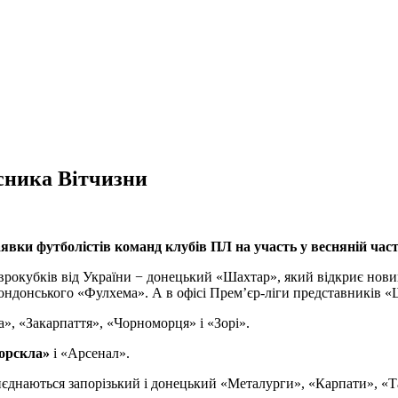
исника Вітчизни
вки футболістів команд клубів ПЛ на участь у весняній части
окубків від України − донецький «Шахтар», який відкриє новий 
ндонського «Фулхема». А в офісі Прем’єр-ліги представників «
», «Закарпаття», «Чорноморця» і «Зорі».
орскла»
і «Арсенал».
риєднаються запорізький і донецький «Металурги», «Карпати», «Т