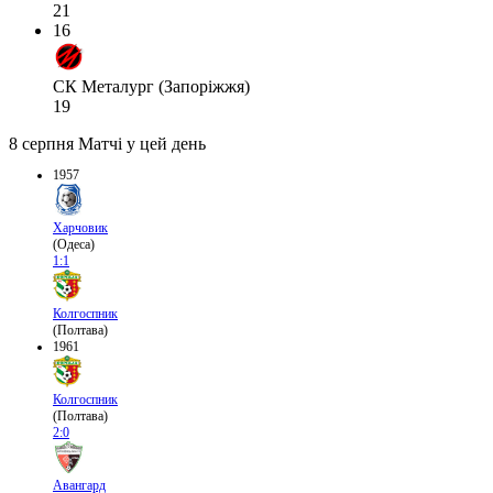
21
16
СК Металург (Запоріжжя)
19
8 серпня
Матчі у цей день
1957
Харчовик
(Одеса)
1:1
Колгоспник
(Полтава)
1961
Колгоспник
(Полтава)
2:0
Авангард