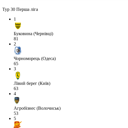
Тур 30
Перша ліга
1
Буковина (Чернівці)
81
2
Чорноморець (Одеса)
65
3
Лівий берег (Київ)
63
4
Агробізнес (Волочиськ)
53
5