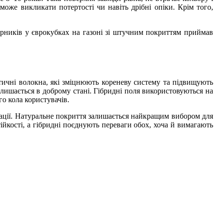
може викликати потертості чи навіть дрібні опіки. Крім того,
перників у єврокубках на газоні зі штучним покриттям приймав
етичні волокна, які зміцнюють кореневу систему та підвищують
алишається в доброму стані. Гібридні поля використовуються на
о кола користувачів.
ації. Натуральне покриття залишається найкращим вибором для
ійкості, а гібридні поєднують переваги обох, хоча й вимагають