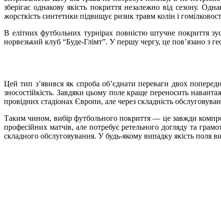
зберігає однакову якість покриття незалежно від сезону. Одн
жорсткість синтетики підвищує ризик травм колін і гомілковос
В елітних футбольних турнірах повністю штучне покриття зуст
норвезький клуб “Буде-Глімт”. У першу чергу, це пов’язано з г
Цей тип з’явився як спроба об’єднати переваги двох попередн
зносостійкість. Завдяки цьому поле краще переносить навантаж
провідних стадіонах Європи, але через складність обслуговува
Таким чином, вибір футбольного покриття — це завжди компро
професійних матчів, але потребує ретельного догляду та грамо
складного обслуговування. У будь-якому випадку якість поля ви