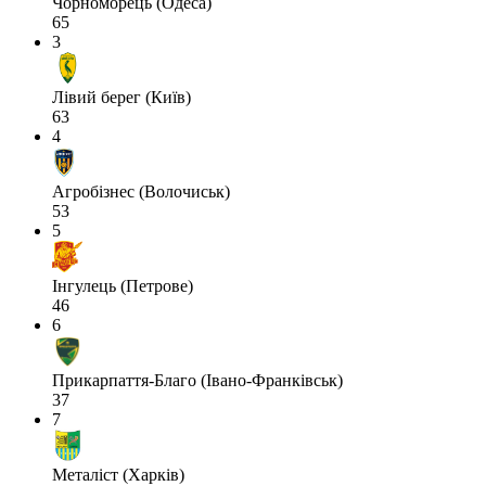
Чорноморець (Одеса)
65
3
Лівий берег (Київ)
63
4
Агробізнес (Волочиськ)
53
5
Інгулець (Петрове)
46
6
Прикарпаття-Благо (Івано-Франківськ)
37
7
Металіст (Харків)