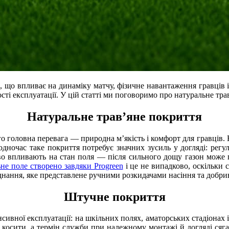
що впливає на динаміку матчу, фізичне навантаження гравців і з
ості експлуатації. У цій статті ми поговоримо про натуральне тр
Натуральне трав’яне покриття
о головна перевага — природна м’якість і комфорт для гравців.
ночас таке покриття потребує значних зусиль у догляді: регуля
во впливають на стан поля — після сильного дощу газон може п
не поле створено завдяки Progreen
і це не випадково, оскільки 
аднання, яке представлене ручними розкидачами насіння та добри
Штучне покриття
сивної експлуатації: на шкільних полях, аматорських стадіонах і
о косити, а термін служби при належному монтажі й догляді сягає