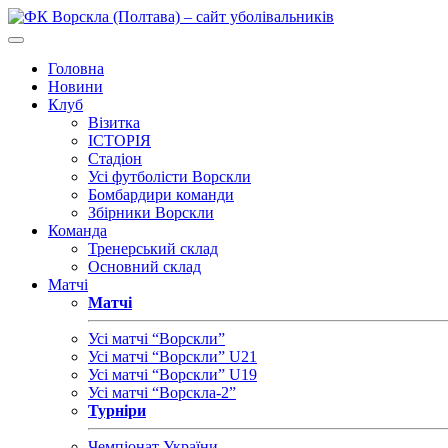
Головна
Новини
Клуб
Візитка
ІСТОРІЯ
Стадіон
Усі футболісти Ворскли
Бомбардири команди
Збірники Ворскли
Команда
Тренерський склад
Основний склад
Матчі
Матчі
Усі матчі “Ворскли”
Усі матчі “Ворскли” U21
Усі матчі “Ворскли” U19
Усі матчі “Ворскла-2”
Турніри
Чемпіонат України