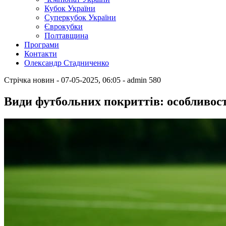
Кубок України
Суперкубок України
Єврокубки
Полтавщина
Програми
Контакти
Олександр Стадниченко
Стрічка новин
- 07-05-2025, 06:05
-
admin
580
Види футбольних покриттів: особливост