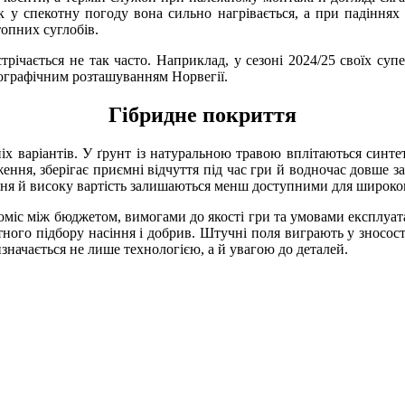
ак у спекотну погоду вона сильно нагрівається, а при падіннях 
топних суглобів.
річається не так часто. Наприклад, у сезоні 2024/25 своїх су
еографічним розташуванням Норвегії.
Гібридне покриття
іх варіантів. У ґрунт із натуральною травою вплітаються синт
ення, зберігає приємні відчуття під час гри й водночас довше з
ння й високу вартість залишаються менш доступними для широког
міс між бюджетом, вимогами до якості гри та умовами експлуат
тного підбору насіння і добрив. Штучні поля виграють у зносост
значається не лише технологією, а й увагою до деталей.