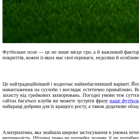
Футбольне поле — це не лише місце гри, а й важливий фактор, 
покриттів, кожен із яких має свої переваги, недоліки й особлив
Це найтрадиційніший і водночас найвибагливіший варіант. Йог
навантаження на суглоби і виглядає естетично привабливо. Вод
захисту від грибкових захворювань. Погодні умови теж суттє
сайтах багатьох клубів ви можете зустріти фразу
наше футболь
найкращі добрива для їх кращого росту, а також додаткове обл
Альтернатива, яка знайшла широке застосування в умовах інтен
витривалість. Штучна трава не потребує поливу, її не потрібн