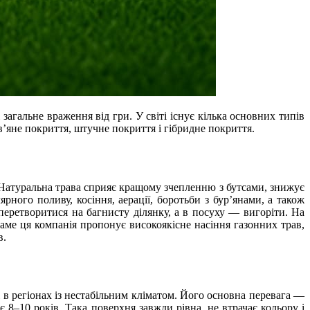
агальне враження від гри. У світі існує кілька основних типів
ав’яне покриття, штучне покриття і гібридне покриття.
 Натуральна трава сприяє кращому зчепленню з бутсами, знижує
рного поливу, косіння, аерації, боротьби з бур’янами, а також
еретворитися на багнисту ділянку, а в посуху — вигоріти. На
саме ця компанія пропонує високоякісне насіння газонних трав,
в.
 в регіонах із нестабільним кліматом. Його основна перевага —
 8–10 років. Така поверхня завжди рівна, не втрачає кольору і