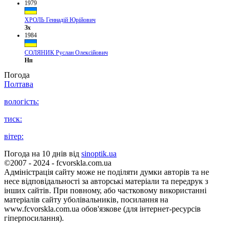
1979
ХРОЛЬ Геннадій Юрійович
Зх
1984
СОЛЯНИК Руслан Олексійович
Нп
Погода
Полтава
вологість:
тиск:
вітер:
Погода на 10 днів від
sinoptik.ua
©2007 - 2024 - fcvorskla.com.ua
Адміністрація сайту може не поділяти думки авторів та не
несе відповідальності за авторські матеріали та передрук з
інших сайтів. При повному, або частковому використанні
матеріалів сайту уболівальників, посилання на
www.fcvorskla.com.ua обов'язкове (для інтернет-ресурсів
гіперпосилання).