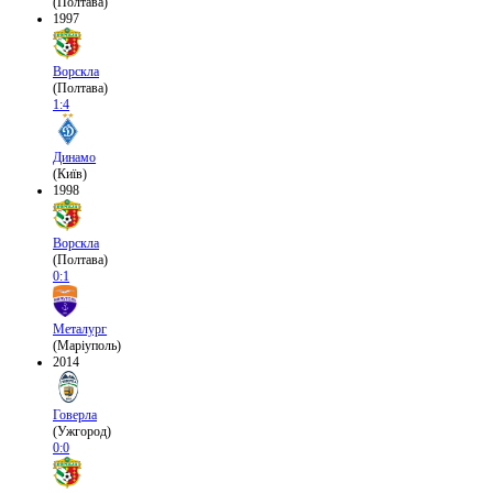
(Полтава)
1997
Ворскла
(Полтава)
1:4
Динамо
(Київ)
1998
Ворскла
(Полтава)
0:1
Металург
(Маріуполь)
2014
Говерла
(Ужгород)
0:0