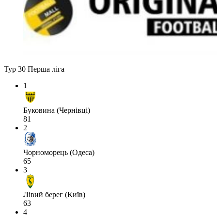
Тур 30
Перша ліга
1
Буковина (Чернівці)
81
2
Чорноморець (Одеса)
65
3
Лівий берег (Київ)
63
4