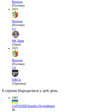
Ворскла
(Полтава)
2021
Ворскла
(Полтава)
4:1
ФК Львів
(Львів)
2025
Ворскла
(Полтава)
3:0
ЮКСА
(Тарасівка)
8 серпня
Народилися у цей день
1967
САРТАНІЯ Кахабер Нодарійович
Зх