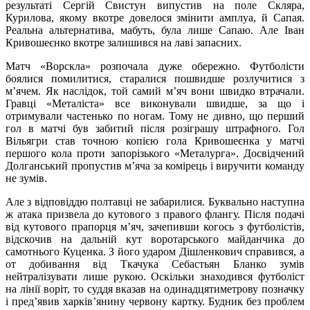
результаті Сергій Свистун випустив на поле Скляра,
Курилова, якому вкотре довелося змінити амплуа, й Сапая.
Реальна альтернатива, мабуть, була лише Сапаю. Але Іван
Кривошеєнко вкотре залишився на лаві запасних.
Матч «Ворскла» розпочала дуже обережно. Футболісти
боялися помилитися, старалися пошвидше розлучитися з
м’ячем. Як наслідок, той самий м’яч вони швидко втрачали.
Гравці «Металіста» все виконували швидше, за що і
отримували частенько по ногам. Тому не дивно, що перший
гол в матчі був забитий після розіграшу штрафного. Гол
Вільягри став точною копією гола Кривошеєнка у матчі
першого кола проти запорізького «Металурга». Досвідчений
Долганський пропустив м’яча за комірець і виручити команду
не зумів.
Але з відповіддю полтавці не забарилися. Буквально наступна
ж атака призвела до кутового з правого флангу. Після подачі
від кутового прапорця м’яч, зачепивши когось з футболістів,
відскочив на дальній кут воротарського майданчика до
самотнього Куценка. З його ударом Дішленкович справився, а
от добивання від Ткачука Себастьян Бланко зумів
нейтралізувати лише рукою. Оскільки знаходився футболіст
на лінії воріт, то суддя вказав на одинадцятиметрову позначку
і пред’явив харків’янину червону картку. Будник без проблем