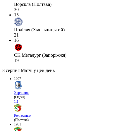
Ворскла (Полтава)
30
15
Поділля (Хмельницький)
21
16
СК Металург (Запоріжжя)
19
8 серпня
Матчі у цей день
1957
Харчовик
(Одеса)
1:1
Колгоспник
(Полтава)
1961