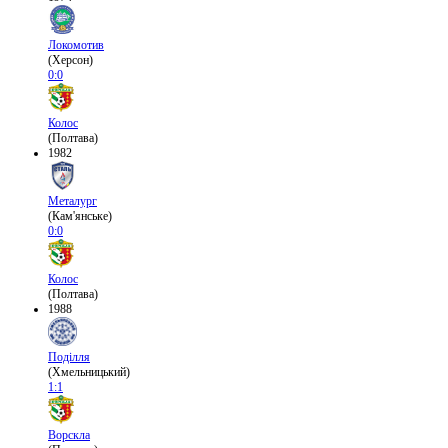
Локомотив
(Херсон)
0:0
Колос
(Полтава)
1982
Металург
(Кам'янське)
0:0
Колос
(Полтава)
1988
Поділля
(Хмельницький)
1:1
Ворскла