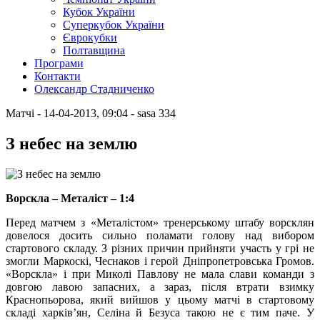
Кубок України
Суперкубок України
Єврокубки
Полтавщина
Програми
Контакти
Олександр Стадниченко
Матчі
- 14-04-2013, 09:04
-
sasa
334
З небес на землю
Ворскла – Металіст – 1:4
Перед матчем з «Металістом» тренерському штабу ворсклян
довелося досить сильно поламати голову над вибором
стартового складу. З різних причин прийняти участь у грі не
змогли Маркоскі, Чеснаков і герой Дніпропетровська Громов.
«Ворскла» і при Миколі Павлову не мала слави команди з
довгою лавою запасних, а зараз, після втрати взимку
Краснопьорова, який вийшов у цьому матчі в стартовому
складі харків’ян, Селіна й Безуса такою не є тим паче. У