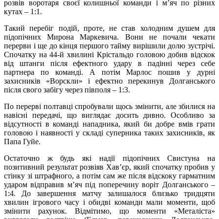
розвів воротаря своєї колишньої команди і м’яч по різних
кутах – 1:1.
Такий перебіг подій, проте, не став холодним душем для
підопічних Мирона Маркевича. Вони не почали чекати
перерви і ще до кінця першого тайму вирішили долю зустрічі.
Спочатку на 44-й хвилині Крістальдо головою добив відскок
від штанги після ефектного удару в падінні через себе
партнера по команді. А потім Марлос пошив у дурні
захисників «Ворскли» і ефектно перекинув Долганського
після свого забігу через півполя – 1:3.
По перерві полтавці спробували щось змінити, але збилися на
навісні передачі, що виглядає досить дивно. Особливо за
відсутності в команді нападника, який би добре вмів грати
головою і наявності у складі суперника таких захисників, як
Папа Гуйе.
Остаточно ж будь які надії підопічних Свистуна на
позитивний результат розвіяв Хав’єр, який спочатку пробив у
стінку зі штрафного, а потім сам же після відскоку гарматним
ударом відправив м’яч під поперечину воріт Долганського –
1:4. До завершення матчу залишалося близько тридцяти
хвилин ігрового часу і обидві команди мали моменти, щоб
змінити рахунок. Відмітимо, що моменти «Металіста»