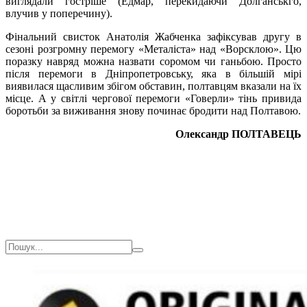
виглядали гостріше (Едмар, перекидаючи Долганськго,
влучив у поперечину).
Фінальний свисток Анатолія Жабченка зафіксував другу в
сезоні розгромну перемогу «Металіста» над «Ворсклою». Цю
поразку навряд можна назвати соромом чи ганьбою. Просто
після перемоги в Дніпропетровську, яка в більшій мірі
виявилася щасливим збігом обставин, полтавцям вказали на їх
місце. А у світлі чергової перемоги «Говерли» тінь привида
боротьби за виживання знову починає бродити над Полтавою.
Олександр ПОЛТАВЕЦЬ