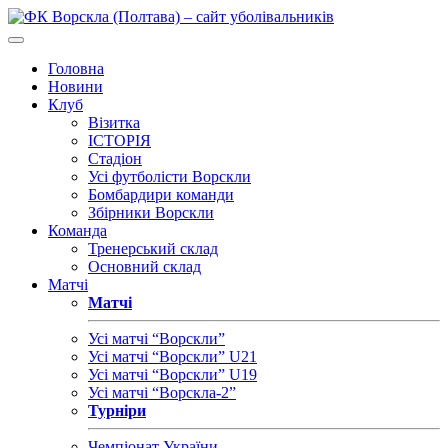
Головна
Новини
Клуб
Візитка
ІСТОРІЯ
Стадіон
Усі футболісти Ворскли
Бомбардири команди
Збірники Ворскли
Команда
Тренерський склад
Основний склад
Матчі
Матчі
Усі матчі “Ворскли”
Усі матчі “Ворскли” U21
Усі матчі “Ворскли” U19
Усі матчі “Ворскла-2”
Турніри
Чемпіонат України