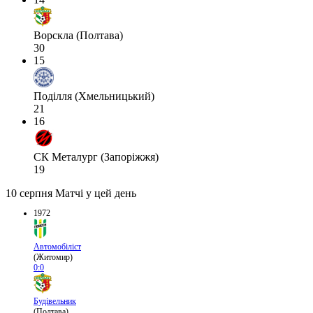
Ворскла (Полтава)
30
15
Поділля (Хмельницький)
21
16
СК Металург (Запоріжжя)
19
10 серпня
Матчі у цей день
1972
Автомобіліст
(Житомир)
0:0
Будівельник
(Полтава)