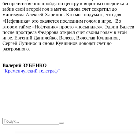
беспрепятственно пройдя по центру к воротам соперника и
забив свой второй гол в матче, снова счет сократил до
минимума Алексей Харипон. Кто мог подумать, что для
«Нефтяника» это окажется последним голом в игре. Во
втором тайме «Нефтяник» просто «посыпался». Эдвин Валеев
после прострела Федорова открыл счет своим голам в этой
игре. Евгений Данилейко, Валеев, Вячеслав Кувшинов,
Сергей Лупинос и снова Кувшинов доводят счет до
разгромного.
Валерий ЗУБЕНКО
“Кременчугский телеграф”