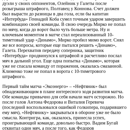
дуэли у своих оппонентов, Олейник у Галеты после
розыгрыша штрафного, Полтавец у Коннова. Счет должен
был вырасти до разницы в два гола, если бы капитан
«Интербуда» Геннадий Коба сумел точным ударом завершить
комбинацию своей команды. В свою очередь Мирко не попал
по мячу, когда до ворот было чуть больше метра. Ну и
ключевым моментом в матче стал нереализованный 10-
тиметовый удар «Динамо», Мирко пробил мимо ворот. Снял
же все вопросы, которые еще пытался решить «Динамо»,
Галета. Перехватив передачу соперника, защитник
«Интербуда» продвинулся к штрафной и расчетливо послал
мяч в дальний угол. Еще одна попытка «Динамо», которая
уже не спасала команду от поражения, оказалась смазанной.
Клименко тоже не попал в ворота с 10-тиметрового
штрафного.
Первый тайм матча «Экоэнерго» – «Нефтяник» был
обнадеживающим в плане интересного ходя развития матча.
Обе команды привычно для себя начали матч осторожно. Но
после голов Антона Федорова и Виталия Геревича
(последний воспользовался ошибкой голкипера, подарившего
ему мяч), «Нефтянику» закрываться в обороне уже не было
смысла. Контригра, как, оказалось, принесла успех,
проигрывающий команде, довольно быстро. Вадим Бугай
отквитал один мяч, а после того, как Федоров