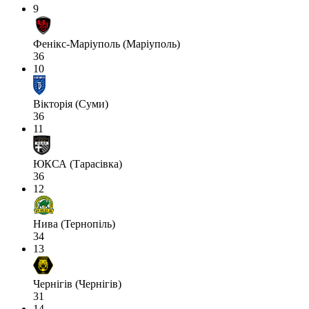
9
Фенікс-Маріуполь (Маріуполь)
36
10
Вікторія (Суми)
36
11
ЮКСА (Тарасівка)
36
12
Нива (Тернопіль)
34
13
Чернігів (Чернігів)
31
14