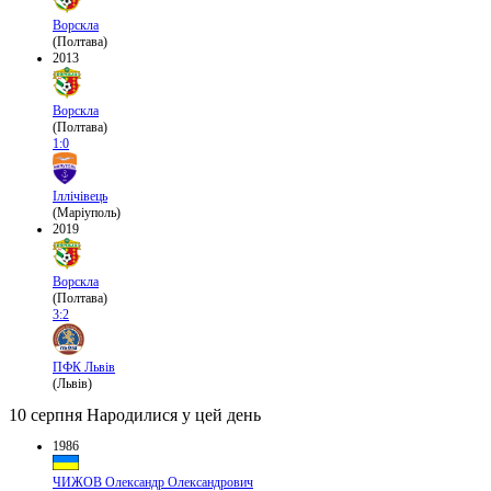
Ворскла
(Полтава)
2013
Ворскла
(Полтава)
1:0
Іллічівець
(Маріуполь)
2019
Ворскла
(Полтава)
3:2
ПФК Львів
(Львів)
10 серпня
Народилися у цей день
1986
ЧИЖОВ Олександр Олександрович