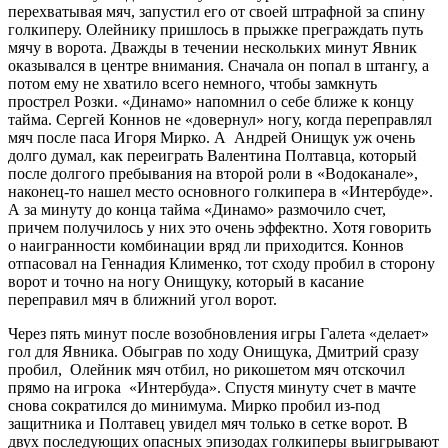
перехватывая мяч, запустил его от своей штрафной за спину
голкиперу. Олейнику пришлось в прыжке преграждать путь
мячу в ворота. Дважды в течении нескольких минут Явник
оказывался в центре внимания. Сначала он попал в штангу, а
потом ему не хватило всего немного, чтобы замкнуть
прострел Розки. «Динамо» напомнил о себе ближе к концу
тайма. Сергей Коннов не «довернул» ногу, когда переправлял
мяч после паса Игоря Мирко. А Андрей Онищук уж очень
долго думал, как переиграть Валентина Полтавца, который
после долгого пребывания на второй роли в «Водоканале»,
наконец-то нашел место основного голкипера в «Интербуде».
А за минуту до конца тайма «Динамо» размочило счет,
причем получилось у них это очень эффектно. Хотя говорить
о наигранности комбинации вряд ли приходится. Коннов
отпасовал на Геннадия Клименко, тот сходу пробил в сторону
ворот и точно на ногу Онищуку, который в касание
переправил мяч в ближний угол ворот.
Через пять минут после возобновления игры Галета «делает»
гол для Явника. Обыграв по ходу Онищука, Дмитрий сразу
пробил, Олейник мяч отбил, но рикошетом мяч отскочил
прямо на игрока «Интербуда». Спустя минуту счет в мачте
снова сократился до минимума. Мирко пробил из-под
защитника и Полтавец увидел мяч только в сетке ворот. В
двух последующих опасных эпизодах голкиперы выигрывают