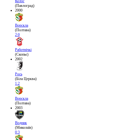
Колос
(Павлоград)
2000
Ворскла
(Полтава)
2:0
Работнічкі
(Скопьє)
2002
Рось
(Біла Церква)
1:2
Ворскла
(Полтава)
2003
Водник
(Миколаїв)
0:3