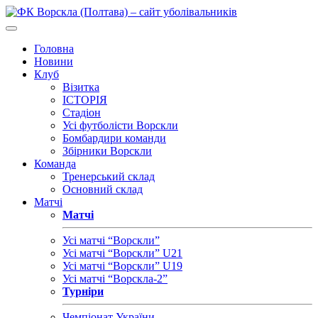
Головна
Новини
Клуб
Візитка
ІСТОРІЯ
Стадіон
Усі футболісти Ворскли
Бомбардири команди
Збірники Ворскли
Команда
Тренерський склад
Основний склад
Матчі
Матчі
Усі матчі “Ворскли”
Усі матчі “Ворскли” U21
Усі матчі “Ворскли” U19
Усі матчі “Ворскла-2”
Турніри
Чемпіонат України