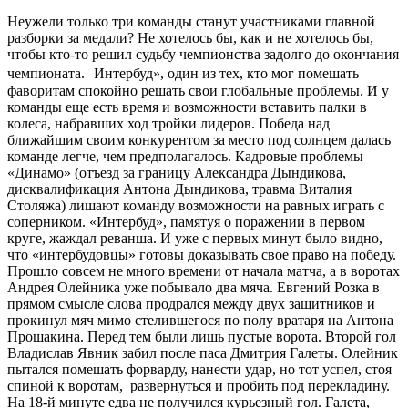
Неужели только три команды станут участниками главной
разборки за медали? Не хотелось бы, как и не хотелось бы,
чтобы кто-то решил судьбу чемпионства задолго до окончания
чемпионата. Интербуд», один из тех, кто мог помешать
фаворитам спокойно решать свои глобальные проблемы. И у
команды еще есть время и возможности вставить палки в
колеса, набравших ход тройки лидеров. Победа над
ближайшим своим конкурентом за место под солнцем далась
команде легче, чем предполагалось. Кадровые проблемы
«Динамо» (отъезд за границу Александра Дындикова,
дисквалификация Антона Дындикова, травма Виталия
Столяжа) лишают команду возможности на равных играть с
соперником. «Интербуд», памятуя о поражении в первом
круге, жаждал реванша. И уже с первых минут было видно,
что «интербудовцы» готовы доказывать свое право на победу.
Прошло совсем не много времени от начала матча, а в воротах
Андрея Олейника уже побывало два мяча. Евгений Розка в
прямом смысле слова продрался между двух защитников и
прокинул мяч мимо стелившегося по полу вратаря на Антона
Прошакина. Перед тем были лишь пустые ворота. Второй гол
Владислав Явник забил после паса Дмитрия Галеты. Олейник
пытался помешать форварду, нанести удар, но тот успел, стоя
спиной к воротам, развернуться и пробить под перекладину.
На 18-й минуте едва не получился курьезный гол. Галета,