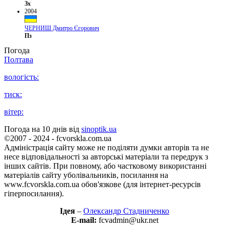
Зх
2004
ЧЕРНИШ Дмитро Єгорович
Пз
Погода
Полтава
вологість:
тиск:
вітер:
Погода на 10 днів від
sinoptik.ua
©2007 - 2024 - fcvorskla.com.ua
Адміністрація сайту може не поділяти думки авторів та не
несе відповідальності за авторські матеріали та передрук з
інших сайтів. При повному, або частковому використанні
матеріалів сайту уболівальників, посилання на
www.fcvorskla.com.ua обов'язкове (для інтернет-ресурсів
гіперпосилання).
Ідея
–
Олександр Стадниченко
E-mail:
fcvadmin@ukr.net