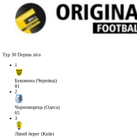
Тур 30
Перша ліга
1
Буковина (Чернівці)
81
2
Чорноморець (Одеса)
65
3
Лівий берег (Київ)