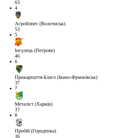
63
4
Агробізнес (Волочиськ)
53
5
Інгулець (Петрове)
46
6
Прикарпаття-Благо (Івано-Франківськ)
37
7
Металіст (Харків)
37
8
Пробій (Городенка)
36