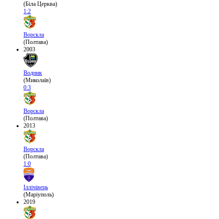
(Біла Церква)
1:2
Ворскла
(Полтава)
2003
Водник
(Миколаїв)
0:3
Ворскла
(Полтава)
2013
Ворскла
(Полтава)
1:0
Іллічівець
(Маріуполь)
2019