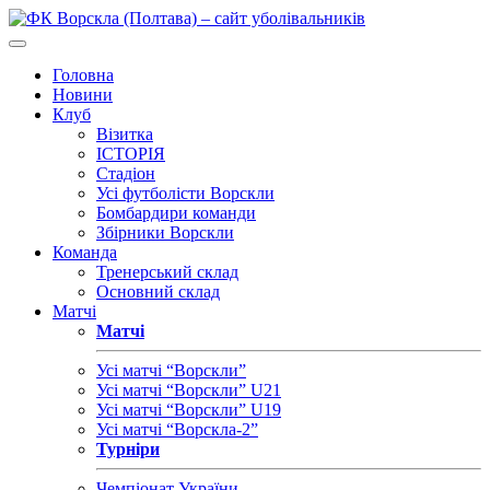
Головна
Новини
Клуб
Візитка
ІСТОРІЯ
Стадіон
Усі футболісти Ворскли
Бомбардири команди
Збірники Ворскли
Команда
Тренерський склад
Основний склад
Матчі
Матчі
Усі матчі “Ворскли”
Усі матчі “Ворскли” U21
Усі матчі “Ворскли” U19
Усі матчі “Ворскла-2”
Турніри
Чемпіонат України