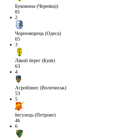
Буковина (Чернівці)
81
2
Чорноморець (Одеса)
65
3
Лівий берег (Київ)
63
4
Агробізнес (Волочиськ)
53
5
Інгулець (Петрове)
46
6