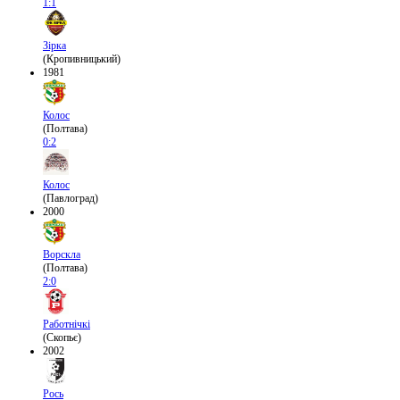
1:1
Зірка
(Кропивницький)
1981
Колос
(Полтава)
0:2
Колос
(Павлоград)
2000
Ворскла
(Полтава)
2:0
Работнічкі
(Скопьє)
2002
Рось