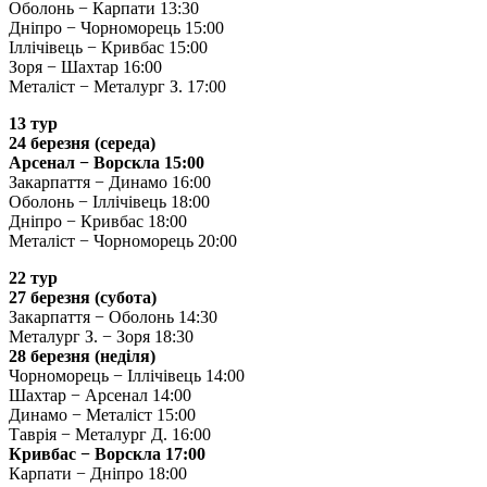
Оболонь − Карпати 13:30
Дніпро − Чорноморець 15:00
Іллічівець − Кривбас 15:00
Зоря − Шахтар 16:00
Металіст − Металург З. 17:00
13 тур
24 березня (середа)
Арсенал − Ворскла 15:00
Закарпаття − Динамо 16:00
Оболонь − Іллічівець 18:00
Дніпро − Кривбас 18:00
Металіст − Чорноморець 20:00
22 тур
27 березня (субота)
Закарпаття − Оболонь 14:30
Металург З. − Зоря 18:30
28 березня (неділя)
Чорноморець − Іллічівець 14:00
Шахтар − Арсенал 14:00
Динамо − Металіст 15:00
Таврія − Металург Д. 16:00
Кривбас − Ворскла 17:00
Карпати − Дніпро 18:00