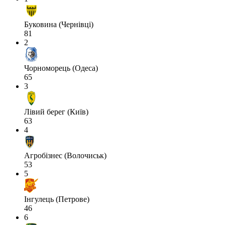
Буковина (Чернівці)
81
2
Чорноморець (Одеса)
65
3
Лівий берег (Київ)
63
4
Агробізнес (Волочиськ)
53
5
Інгулець (Петрове)
46
6