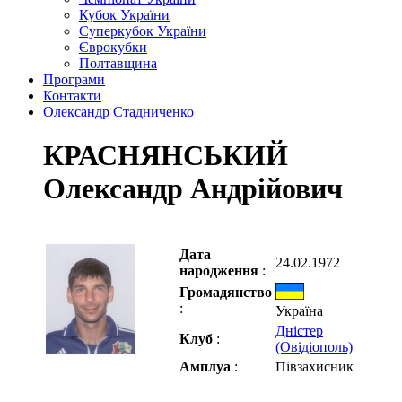
Кубок України
Суперкубок України
Єврокубки
Полтавщина
Програми
Контакти
Олександр Стадниченко
КРАСНЯНСЬКИЙ
Олександр Андрійович
Дата
24.02.1972
народження
:
Громадянство
:
Україна
Дністер
Клуб
:
(Овідіополь)
Амплуа
:
Півзахисник