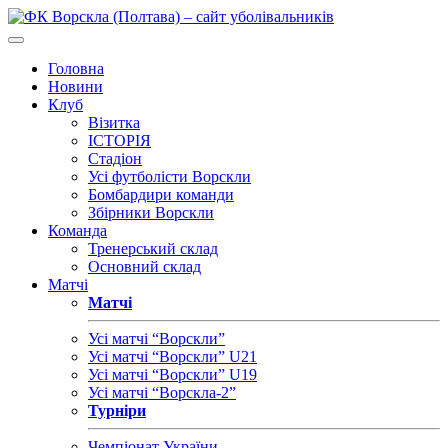
Головна
Новини
Клуб
Візитка
ІСТОРІЯ
Стадіон
Усі футболісти Ворскли
Бомбардири команди
Збірники Ворскли
Команда
Тренерський склад
Основний склад
Матчі
Матчі
Усі матчі “Ворскли”
Усі матчі “Ворскли” U21
Усі матчі “Ворскли” U19
Усі матчі “Ворскла-2”
Турніри
Чемпіонат України