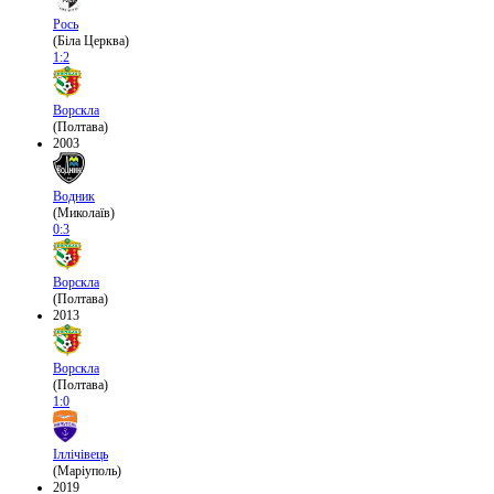
Рось
(Біла Церква)
1:2
Ворскла
(Полтава)
2003
Водник
(Миколаїв)
0:3
Ворскла
(Полтава)
2013
Ворскла
(Полтава)
1:0
Іллічівець
(Маріуполь)
2019