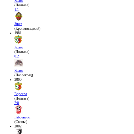
Колос
(Полтава)
1:1
Зірка
(Кропивницький)
1981
Колос
(Полтава)
0:2
Колос
(Павлоград)
2000
Ворскла
(Полтава)
2:0
Работнічкі
(Скопьє)
2002