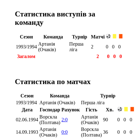
Статистика виступів за
команду
Сезон
Команда
Турнір
Матчі
Артанія
Перша
1993/1994
2
0
0
0
(Очаків)
ліга
Загалом
2
0
0
0
Статистика по матчах
Сезон
Команда
Турнір
1993/1994
Артанія (Очаків)
Перша ліга
Дата
Господар
Рахунок
Гість
Хв.
Ворскла
Артанія
02.06.1994
2:0
90
0
0
0
(Полтава)
(Очаків)
Артанія
Ворскла
14.09.1993
0:0
36
0
0
0
(Очаків)
(Полтава)