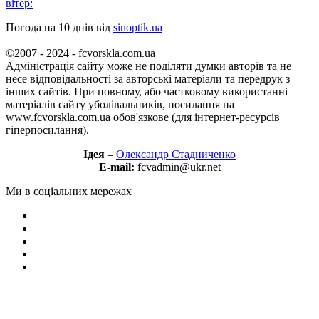
вітер:
Погода на 10 днів від
sinoptik.ua
©2007 - 2024 - fcvorskla.com.ua
Адміністрація сайту може не поділяти думки авторів та не
несе відповідальності за авторські матеріали та передрук з
інших сайтів. При повному, або частковому використанні
матеріалів сайту уболівальників, посилання на
www.fcvorskla.com.ua обов'язкове (для інтернет-ресурсів
гіперпосилання).
Ідея
–
Олександр Стадниченко
E-mail:
fcvadmin@ukr.net
Ми в соціальних мережах