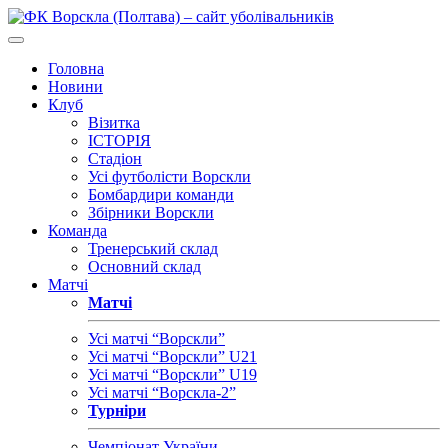
Головна
Новини
Клуб
Візитка
ІСТОРІЯ
Стадіон
Усі футболісти Ворскли
Бомбардири команди
Збірники Ворскли
Команда
Тренерський склад
Основний склад
Матчі
Матчі
Усі матчі “Ворскли”
Усі матчі “Ворскли” U21
Усі матчі “Ворскли” U19
Усі матчі “Ворскла-2”
Турніри
Чемпіонат України