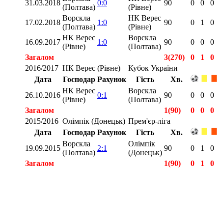
31.03.2018
0:0
90
0
0
0
(Полтава)
(Рівне)
Ворскла
НК Верес
17.02.2018
1:0
90
0
1
0
(Полтава)
(Рівне)
НК Верес
Ворскла
16.09.2017
1:0
90
0
0
0
(Рівне)
(Полтава)
Загалом
3(270)
0
1
0
2016/2017
НК Верес (Рівне)
Кубок України
Дата
Господар
Рахунок
Гість
Хв.
НК Верес
Ворскла
26.10.2016
0:1
90
0
0
0
(Рівне)
(Полтава)
Загалом
1(90)
0
0
0
2015/2016
Олімпік (Донецьк)
Прем'єр-ліга
Дата
Господар
Рахунок
Гість
Хв.
Ворскла
Олімпік
19.09.2015
2:1
90
0
1
0
(Полтава)
(Донецьк)
Загалом
1(90)
0
1
0
Загалом
10(826)
1
3
0