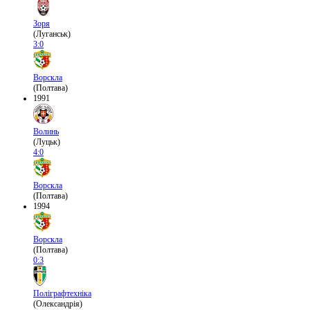
Зоря
(Луганськ)
3:0
Ворскла
(Полтава)
1991
Волинь
(Луцьк)
4:0
Ворскла
(Полтава)
1994
Ворскла
(Полтава)
0:3
Поліграфтехніка
(Олександрія)