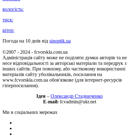
вологість:
тиск:
вітер:
Погода на 10 днів від
sinoptik.ua
©2007 - 2024 - fcvorskla.com.ua
Адміністрація сайту може не поділяти думки авторів та не
несе відповідальності за авторські матеріали та передрук з
інших сайтів. При повному, або частковому використанні
матеріалів сайту уболівальників, посилання на
www.fcvorskla.com.ua обов'язкове (для інтернет-ресурсів
гіперпосилання).
Ідея
–
Олександр Стадниченко
E-mail:
fcvadmin@ukr.net
Ми в соціальних мережах