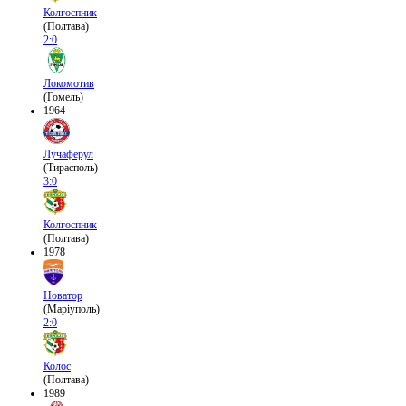
Колгоспник
(Полтава)
2:0
Локомотив
(Гомель)
1964
Лучаферул
(Тирасполь)
3:0
Колгоспник
(Полтава)
1978
Новатор
(Маріуполь)
2:0
Колос
(Полтава)
1989