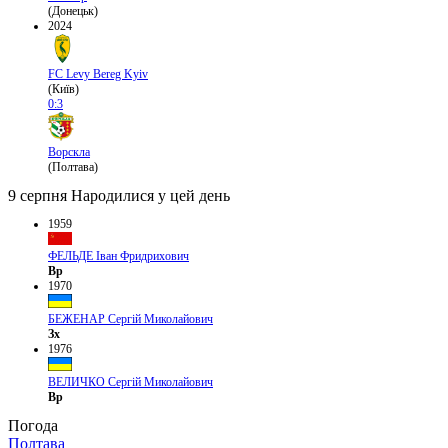
(Донецьк)
2024
FC Levy Bereg Kyiv
(Київ)
0:3
Ворскла
(Полтава)
9 серпня
Народилися у цей день
1959
ФЕЛЬДЕ Іван Фридрихович
Вр
1970
БЕЖЕНАР Сергій Миколайович
Зх
1976
ВЕЛИЧКО Сергій Миколайович
Вр
Погода
Полтава