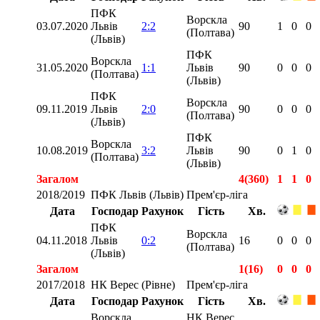
ПФК
Ворскла
03.07.2020
Львів
2:2
90
1
0
0
(Полтава)
(Львів)
ПФК
Ворскла
31.05.2020
1:1
Львів
90
0
0
0
(Полтава)
(Львів)
ПФК
Ворскла
09.11.2019
Львів
2:0
90
0
0
0
(Полтава)
(Львів)
ПФК
Ворскла
10.08.2019
3:2
Львів
90
0
1
0
(Полтава)
(Львів)
Загалом
4(360)
1
1
0
2018/2019
ПФК Львів (Львів)
Прем'єр-ліга
Дата
Господар
Рахунок
Гість
Хв.
ПФК
Ворскла
04.11.2018
Львів
0:2
16
0
0
0
(Полтава)
(Львів)
Загалом
1(16)
0
0
0
2017/2018
НК Верес (Рівне)
Прем'єр-ліга
Дата
Господар
Рахунок
Гість
Хв.
Ворскла
НК Верес