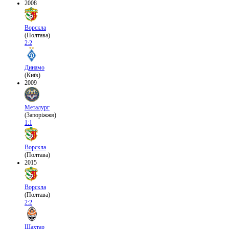
2008
Ворскла
(Полтава)
2:2
Динамо
(Київ)
2009
Металург
(Запоріжжя)
1:1
Ворскла
(Полтава)
2015
Ворскла
(Полтава)
2:2
Шахтар