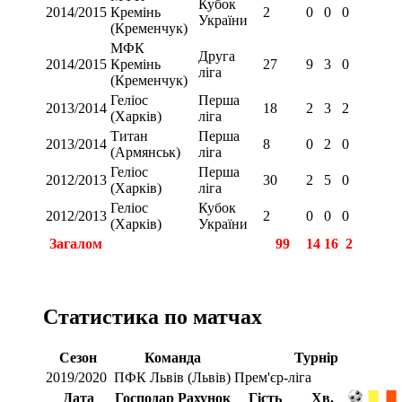
Кубок
2014/2015
Кремінь
2
0
0
0
України
(Кременчук)
МФК
Друга
2014/2015
Кремінь
27
9
3
0
ліга
(Кременчук)
Геліос
Перша
2013/2014
18
2
3
2
(Харків)
ліга
Титан
Перша
2013/2014
8
0
2
0
(Армянськ)
ліга
Геліос
Перша
2012/2013
30
2
5
0
(Харків)
ліга
Геліос
Кубок
2012/2013
2
0
0
0
(Харків)
України
Загалом
99
14
16
2
Статистика по матчах
Сезон
Команда
Турнір
2019/2020
ПФК Львів (Львів)
Прем'єр-ліга
Дата
Господар
Рахунок
Гість
Хв.