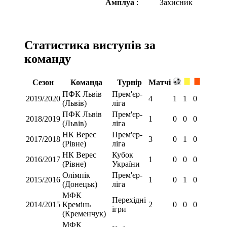
Амплуа
:
Захисник
Статистика виступів за
команду
Сезон
Команда
Турнір
Матчі
ПФК Львів
Прем'єр-
2019/2020
4
1
1
0
(Львів)
ліга
ПФК Львів
Прем'єр-
2018/2019
1
0
0
0
(Львів)
ліга
НК Верес
Прем'єр-
2017/2018
3
0
1
0
(Рівне)
ліга
НК Верес
Кубок
2016/2017
1
0
0
0
(Рівне)
України
Олімпік
Прем'єр-
2015/2016
1
0
1
0
(Донецьк)
ліга
МФК
Перехідні
2014/2015
Кремінь
2
0
0
0
ігри
(Кременчук)
МФК