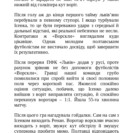
нижній від голкіпера кут воріт.
Після голу аж до кінця першого тайму львів’яни
перебували в певному ступорі. І якщо турбували
Ісенка, то це були переважно удари з середньої й
дальньої відстані, які реальної небезпеки не несли.
Контратаки ж «Ворскли» виглядалим куди
цікавіше. Однак молодим полтавським
футболістам не вистачало досвіду, щоб завершити
їх результативно.
Після перерви ПФК «Львів» додав у русі, проте
рахунок зрівняв не без допомоги футболістів
«Ворскли». Гравці нашої команди грубо
помилилися при спробі вийти зі своєї половини
поля через короткий пас. Яковеллі спокійно
оцінив ситуацію, побачив, що Ісенко далеко
вийшов з воріт виправляти ситуацію, й спокійно
перекинув воротаря – 1:1. Йшла 55-та хвилина
матчу.
Після цього гра нагадувала гойдалки. Сам на сам з
Ісенком виходить Ренан. Воротар ворсклян вчасно
виходить з воріт, звужує кут обстрілу й змушує
суперника пробити мимо. Полтавці відповідають