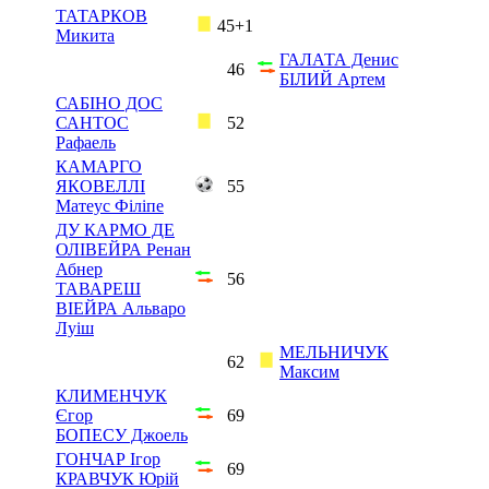
ТАТАРКОВ
45+1
Микита
ГАЛАТА Денис
46
БІЛИЙ Артем
САБІНО ДОС
САНТОС
52
Рафаель
КАМАРГО
ЯКОВЕЛЛІ
55
Матеус Філіпе
ДУ КАРМО ДЕ
ОЛІВЕЙРА Ренан
Абнер
56
ТАВАРЕШ
ВІЕЙРА Альваро
Луіш
МЕЛЬНИЧУК
62
Максим
КЛИМЕНЧУК
Єгор
69
БОПЕСУ Джоель
ГОНЧАР Ігор
69
КРАВЧУК Юрій