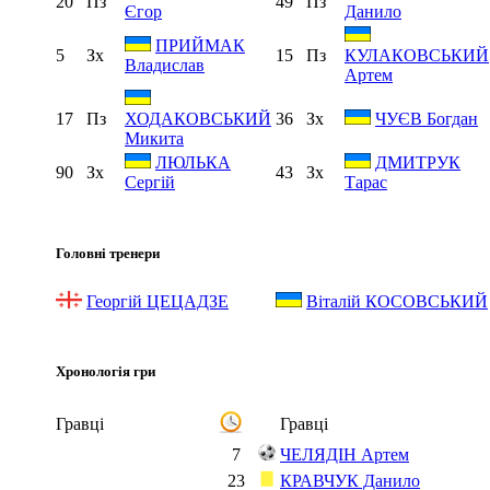
20
Пз
49
Пз
Єгор
Данило
ПРИЙМАК
5
Зх
15
Пз
КУЛАКОВСЬКИЙ
Владислав
Артем
17
Пз
36
Зх
ХОДАКОВСЬКИЙ
ЧУЄВ Богдан
Микита
ЛЮЛЬКА
ДМИТРУК
90
Зх
43
Зх
Сергій
Тарас
Головні тренери
Георгій ЦЕЦАДЗЕ
Віталій КОСОВСЬКИЙ
Хронологія гри
Гравці
Гравці
7
ЧЕЛЯДІН Артем
23
КРАВЧУК Данило