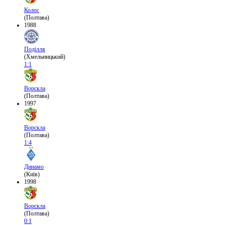
Колос
(Полтава)
1988
Поділля
(Хмельницький)
1:1
Ворскла
(Полтава)
1997
Ворскла
(Полтава)
1:4
Динамо
(Київ)
1998
Ворскла
(Полтава)
0:1