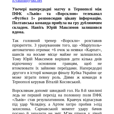
fcvadmin@ukr.net
Увечері напередодні матчу в Тернополі між
ПФК «Львів» та «Ворсклою» телеканал
«Футбол 1» розповсюдив цікаву інформацію.
Полтавська команда прибула на гру дублюючим
складом. Навіть Юрій Максимов залишився
вдома.
Так головний тренер «Ворскли» розставив
пріоритети. З урахуванням того, що «Маріуполь»
автоматично отримає +6 очок за неявки «Карпат»,
шансів на восьме місце майже не залишилося.
Тому Юрій Максимов вирішив дати кілька днів
відпочинку основним гравцям, щоб не
втомлювати їх зайвими переїздами. Напередодні
другого в історії команди фіналу Кубка України це
може зіграти певну роль. Діями ж команди в
Тернополі керував Віталій Косовський.
Ворсклянам допоміг швидкий гол. На 8-й хвилині
ледь не перший перехід на половину поля ПФК
«Львів» став результативним. Кравчук відпасував
під удар Челядіну, а Артем хитро пробив з-під
захисника. Сарнавський момент удару бачив
погано й зарадити не зміг. М’яч пірнув у лівий