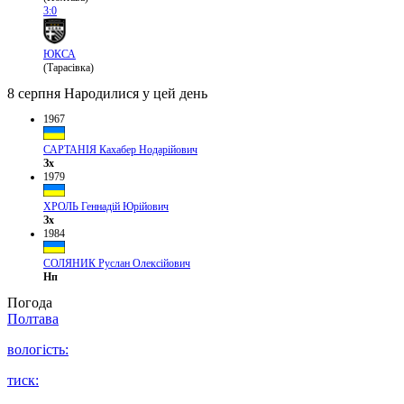
3:0
ЮКСА
(Тарасівка)
8 серпня
Народилися у цей день
1967
САРТАНІЯ Кахабер Нодарійович
Зх
1979
ХРОЛЬ Геннадій Юрійович
Зх
1984
СОЛЯНИК Руслан Олексійович
Нп
Погода
Полтава
вологість:
тиск: