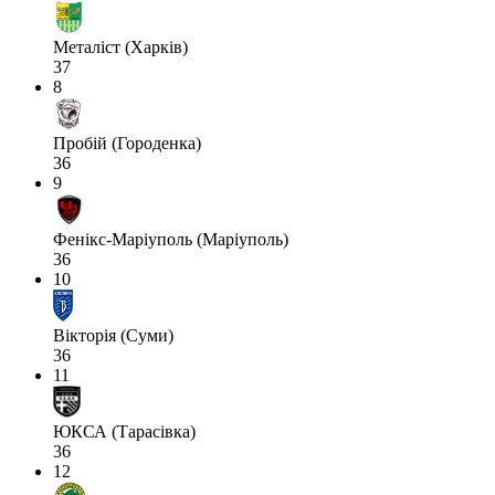
Металіст (Харків)
37
8
Пробій (Городенка)
36
9
Фенікс-Маріуполь (Маріуполь)
36
10
Вікторія (Суми)
36
11
ЮКСА (Тарасівка)
36
12