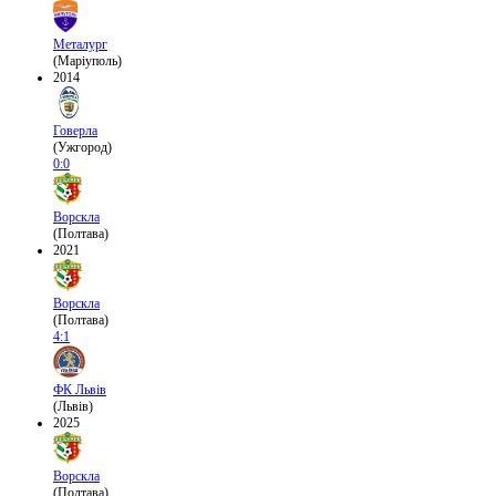
Металург
(Маріуполь)
2014
Говерла
(Ужгород)
0:0
Ворскла
(Полтава)
2021
Ворскла
(Полтава)
4:1
ФК Львів
(Львів)
2025
Ворскла
(Полтава)