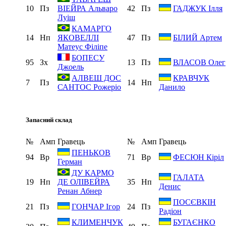
10
Пз
42
Пз
ВІЕЙРА Альваро
ГАДЖУК Ілля
Луіш
КАМАРГО
14
Нп
47
Пз
ЯКОВЕЛЛІ
БІЛИЙ Артем
Матеус Філіпе
БОПЕСУ
95
Зх
13
Пз
ВЛАСОВ Олег
Джоель
АЛВЕШ ДОС
КРАВЧУК
7
Пз
14
Нп
САНТОС Рожеріо
Данило
Запасний склад
№
Амп
Гравець
№
Амп
Гравець
ПЕНЬКОВ
94
Вр
71
Вр
ФЕСЮН Кіріл
Герман
ДУ КАРМО
ГАЛАТА
19
Нп
35
Нп
ДЕ ОЛІВЕЙРА
Денис
Ренан Абнер
ПОСЄВКІН
21
Пз
24
Пз
ГОНЧАР Ігор
Радіон
КЛИМЕНЧУК
БУГАЄНКО