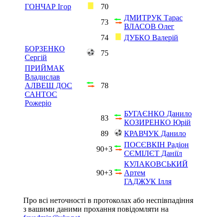
ГОНЧАР Ігор
70
ДМИТРУК Тарас
73
ВЛАСОВ Олег
74
ДУБКО Валерій
БОРЗЕНКО
75
Сергій
ПРИЙМАК
Владислав
АЛВЕШ ДОС
78
САНТОС
Рожеріо
БУГАЄНКО Данило
83
КОЗИРЕНКО Юрій
89
КРАВЧУК Данило
ПОСЄВКІН Радіон
90+3
СЄМІЛЄТ Даніїл
КУЛАКОВСЬКИЙ
90+3
Артем
ГАДЖУК Ілля
Про всі неточності в протоколах або неспівпадіння
з вашими даними прохання повідомляти на