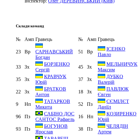
Інспектор:
Олег ДЕРЕВИНСЬКИЙ (Київ)
Склади команд
№
Амп
Гравець
№
Амп
Гравець
ІСЕНКО
23
Вр
51
Вр
САРНАВСЬКИЙ
Павло
Богдан
БОРЗЕНКО
МЕЛЬНИЧУК
33
Зх
45
Зх
Сергій
Максим
КРАВЧУК
ДУБКО
35
Зх
37
Зх
Юрій
Валерій
БРАТКОВ
ПАВЛЮК
22
Зх
18
Зх
Антон
Євген
ТАТАРКОВ
СЄМІЛЄТ
9
Нп
52
Пз
Микита
Даніїл
САБІНО ДОС
КОЗИРЕНКО
96
Пз
16
Нп
САНТОС Рафаель
Юрій
БОГУНОВ
ЧЕЛЯДІН
93
Пз
38
Пз
Ярослав
Артем
ТАВАРЕШ