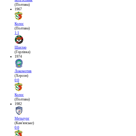
Колгоспник
(Полтава)
1967
Колос
(Полтава)
1:1
Шахтар
(Горлівка)
1974
Локомотив
(Херсон)
0:0
Колос
(Полтава)
1982
Металург
(Кам'янське)
0:0