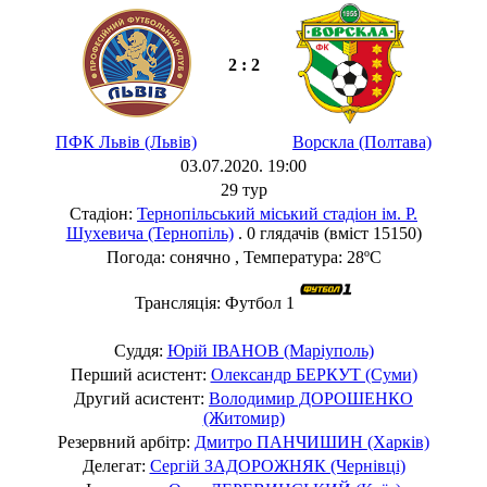
2 : 2
ПФК Львів (Львів)
Ворскла (Полтава)
03.07.2020. 19:00
29 тур
Стадіон:
Тернопільський міський стадіон ім. Р.
Шухевича (Тернопіль)
. 0 глядачів (вміст 15150)
Погода: сонячно , Температура: 28ºC
Трансляція: Футбол 1
Суддя:
Юрій ІВАНОВ (Маріуполь)
Перший асистент:
Олександр БЕРКУТ (Суми)
Другий асистент:
Володимир ДОРОШЕНКО
(Житомир)
Резервний арбітр:
Дмитро ПАНЧИШИН (Харків)
Делегат:
Сергій ЗАДОРОЖНЯК (Чернівці)