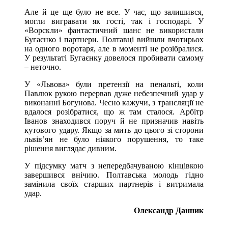
Але й це ще було не все. У час, що залишився,
могли вигравати як гості, так і господарі. У
«Ворскли» фантастичний шанс не використали
Бугаєнко і партнери. Полтавці вийшли вчотирьох
на одного воротаря, але в моменті не розібралися.
У результаті Бугаєнку довелося пробивати самому
– неточно.
У «Львова» були претензії на пенальті, коли
Павлюк рукою перервав дуже небезпечний удар у
виконанні Богунова. Чесно кажучи, з трансляції не
вдалося розібратися, що ж там сталося. Арбітр
Іванов знаходився поруч й не призначив навіть
кутового удару. Якщо за мить до цього зі сторони
львів’ян не було ніякого порушення, то таке
рішення виглядає дивним.
У підсумку матч з непередбачуваною кінцівкою
завершився внічию. Полтавська молодь гідно
замінила своїх старших партнерів і витримала
удар.
Олександр Данник