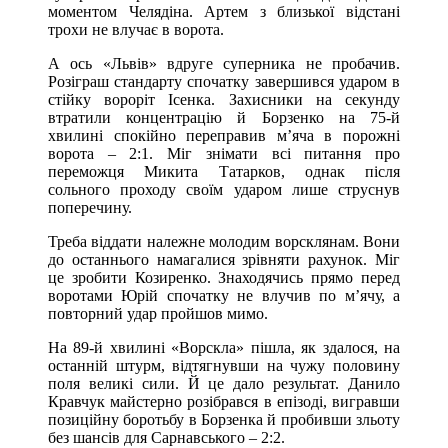
моментом Челядіна. Артем з близької відстані
трохи не влучає в ворота.
А ось «Львів» вдруге суперника не пробачив.
Розіграш стандарту спочатку завершився ударом в
стійку вороріт Ісенка. Захисники на секунду
втратили концентрацію й Борзенко на 75-й
хвилині спокійно переправив м’яча в порожні
ворота – 2:1. Міг знімати всі питання про
переможця Микита Татарков, однак після
сольного проходу своїм ударом лише струснув
поперечину.
Треба віддати належне молодим ворсклянам. Вони
до останнього намагалися зрівняти рахунок. Міг
це зробити Козиренко. Знаходячись прямо перед
воротами Юрій спочатку не влучив по м’ячу, а
повторний удар пройшов мимо.
На 89-й хвилині «Ворскла» пішла, як здалося, на
останній штурм, відтягнувши на чужу половину
поля великі сили. Й це дало результат. Данило
Кравчук майстерно розібрався в епізоді, вигравши
позиційну боротьбу в Борзенка й пробивши зльоту
без шансів для Сарнавського – 2:2.