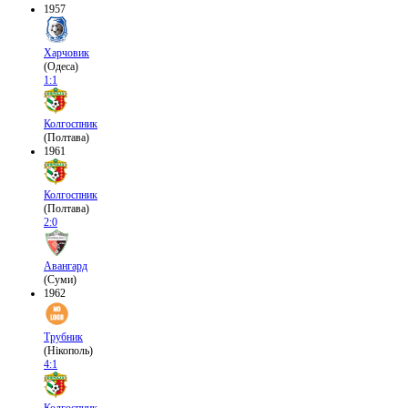
1957
Харчовик
(Одеса)
1:1
Колгоспник
(Полтава)
1961
Колгоспник
(Полтава)
2:0
Авангард
(Суми)
1962
Трубник
(Нікополь)
4:1