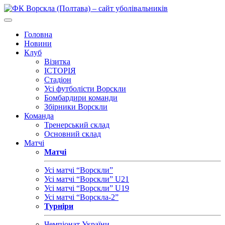
Головна
Новини
Клуб
Візитка
ІСТОРІЯ
Стадіон
Усі футболісти Ворскли
Бомбардири команди
Збірники Ворскли
Команда
Тренерський склад
Основний склад
Матчі
Матчі
Усі матчі “Ворскли”
Усі матчі “Ворскли” U21
Усі матчі “Ворскли” U19
Усі матчі “Ворскла-2”
Турніри
Чемпіонат України