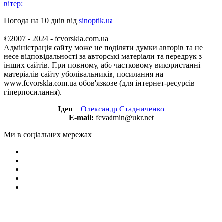
вітер:
Погода на 10 днів від
sinoptik.ua
©2007 - 2024 - fcvorskla.com.ua
Адміністрація сайту може не поділяти думки авторів та не
несе відповідальності за авторські матеріали та передрук з
інших сайтів. При повному, або частковому використанні
матеріалів сайту уболівальників, посилання на
www.fcvorskla.com.ua обов'язкове (для інтернет-ресурсів
гіперпосилання).
Ідея
–
Олександр Стадниченко
E-mail:
fcvadmin@ukr.net
Ми в соціальних мережах