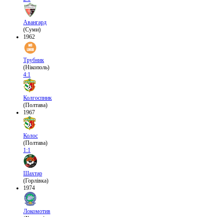
Авангард
(Суми)
1962
Трубник
(Нікополь)
4:1
Колгоспник
(Полтава)
1967
Колос
(Полтава)
1:1
Шахтар
(Горлівка)
1974
Локомотив