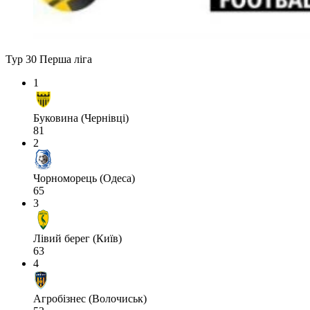
Тур 30
Перша ліга
1
Буковина (Чернівці)
81
2
Чорноморець (Одеса)
65
3
Лівий берег (Київ)
63
4
Агробізнес (Волочиськ)