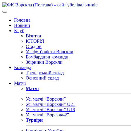
Головна
Новини
Клуб
Візитка
ІСТОРІЯ
Стадіон
Усі футболісти Ворскли
Бомбардири команди
Збірники Ворскли
Команда
Тренерський склад
Основний склад
Матчі
Матчі
Усі матчі “Ворскли”
Усі матчі “Ворскли” U21
Усі матчі “Ворскли” U19
Усі матчі “Ворскла-2”
Турніри
Чемпіонат України