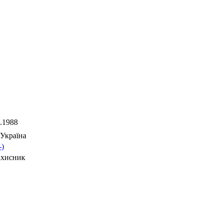
.1988
Україна
-)
ахисник