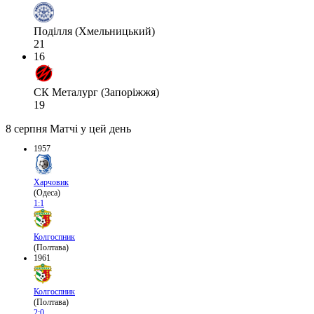
Поділля (Хмельницький)
21
16
СК Металург (Запоріжжя)
19
8 серпня
Матчі у цей день
1957
Харчовик
(Одеса)
1:1
Колгоспник
(Полтава)
1961
Колгоспник
(Полтава)
2:0