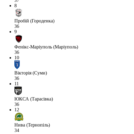
37
8
Пробій (Городенка)
36
9
Фенікс-Маріуполь (Маріуполь)
36
10
Вікторія (Суми)
36
11
ЮКСА (Тарасівка)
36
12
Нива (Тернопіль)
34