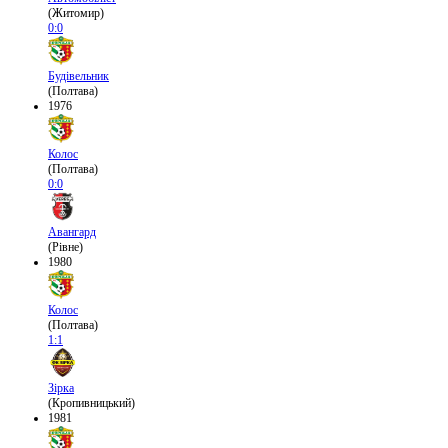
(Житомир)
0:0
Будівельник
(Полтава)
1976
Колос
(Полтава)
0:0
Авангард
(Рівне)
1980
Колос
(Полтава)
1:1
Зірка
(Кропивницький)
1981