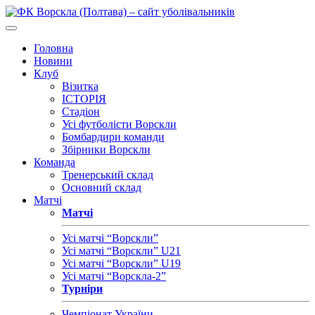
Головна
Новини
Клуб
Візитка
ІСТОРІЯ
Стадіон
Усі футболісти Ворскли
Бомбардири команди
Збірники Ворскли
Команда
Тренерський склад
Основний склад
Матчі
Матчі
Усі матчі “Ворскли”
Усі матчі “Ворскли” U21
Усі матчі “Ворскли” U19
Усі матчі “Ворскла-2”
Турніри
Чемпіонат України