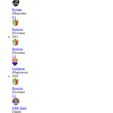
Водник
(Миколаїв)
0:3
Ворскла
(Полтава)
2013
Ворскла
(Полтава)
1:0
Іллічівець
(Маріуполь)
2019
Ворскла
(Полтава)
3:2
ПФК Львів
(Львів)