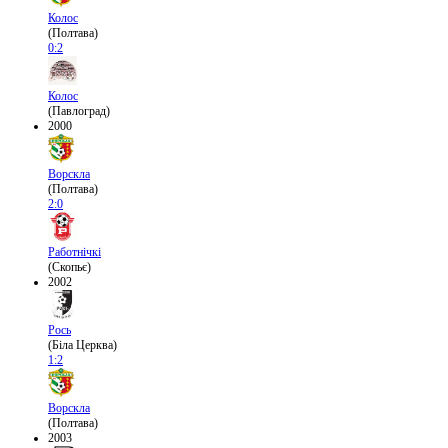
Колос
(Полтава)
0:2
Колос
(Павлоград)
2000
Ворскла
(Полтава)
2:0
Работнічкі
(Скопьє)
2002
Рось
(Біла Церква)
1:2
Ворскла
(Полтава)
2003