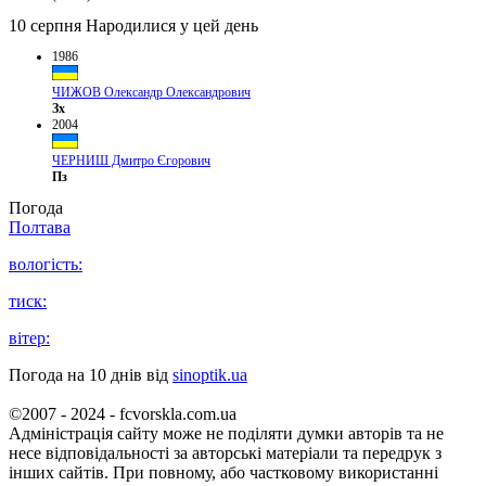
10 серпня
Народилися у цей день
1986
ЧИЖОВ Олександр Олександрович
Зх
2004
ЧЕРНИШ Дмитро Єгорович
Пз
Погода
Полтава
вологість:
тиск:
вітер:
Погода на 10 днів від
sinoptik.ua
©2007 - 2024 - fcvorskla.com.ua
Адміністрація сайту може не поділяти думки авторів та не
несе відповідальності за авторські матеріали та передрук з
інших сайтів. При повному, або частковому використанні