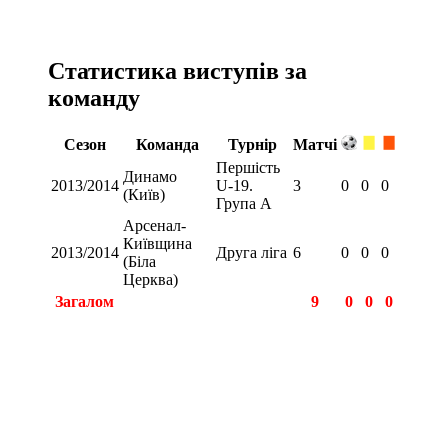
Статистика виступів за
команду
Сезон
Команда
Турнір
Матчі
Першість
Динамо
2013/2014
U-19.
3
0
0
0
(Київ)
Група А
Арсенал-
Київщина
2013/2014
Друга ліга
6
0
0
0
(Біла
Церква)
Загалом
9
0
0
0