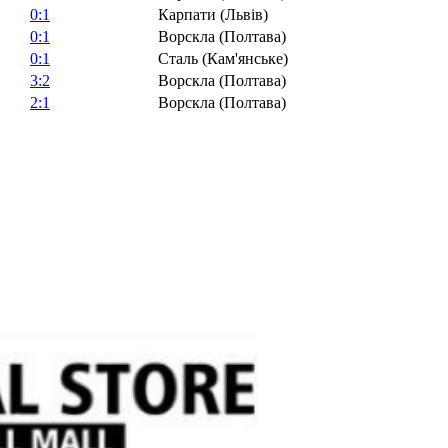
0:1
Карпати (Львів)
0:1
Ворскла (Полтава)
0:1
Сталь (Кам'янське)
3:2
Ворскла (Полтава)
2:1
Ворскла (Полтава)