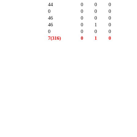
44
0
0
0
0
0
0
0
46
0
0
0
46
0
1
0
0
0
0
0
7(316)
0
1
0
8(344)
0
2
0