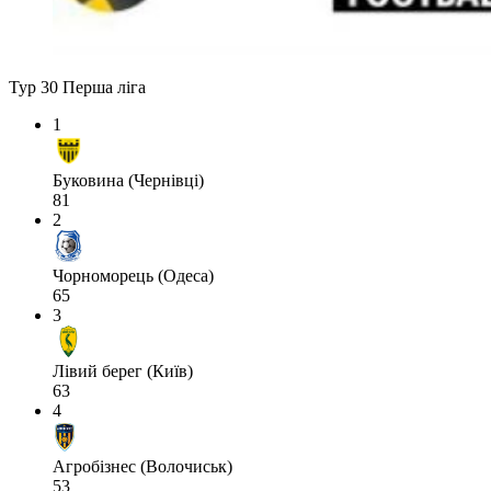
Тур 30
Перша ліга
1
Буковина (Чернівці)
81
2
Чорноморець (Одеса)
65
3
Лівий берег (Київ)
63
4
Агробізнес (Волочиськ)
53