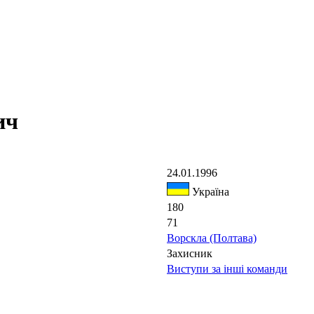
ич
24.01.1996
Україна
180
71
Ворскла (Полтава)
Захисник
Виступи за інші команди