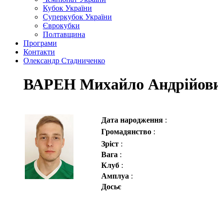
Кубок України
Суперкубок України
Єврокубки
Полтавщина
Програми
Контакти
Олександр Стадниченко
ВАРЕН Михайло Андрійов
Дата народження
:
Громадянство
:
Зріст
:
Вага
:
Клуб
:
Амплуа
:
Досьє