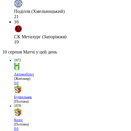
Поділля (Хмельницький)
21
16
СК Металург (Запоріжжя)
19
10 серпня
Матчі у цей день
1972
Автомобіліст
(Житомир)
0:0
Будівельник
(Полтава)
1976
Колос
(Полтава)
0:0