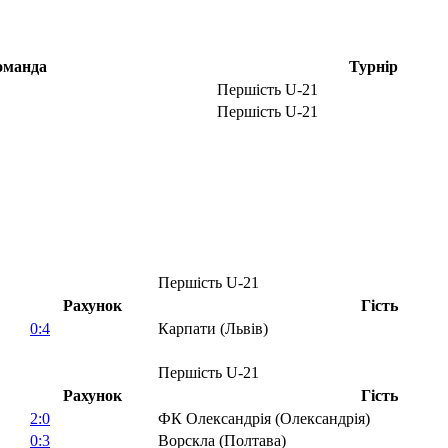
оманда
Турнір
Першість U-21
Першість U-21
Першість U-21
Рахунок
Гість
0:4
Карпати (Львів)
Першість U-21
Рахунок
Гість
2:0
ФК Олександрія (Олександрія)
0:3
Ворскла (Полтава)