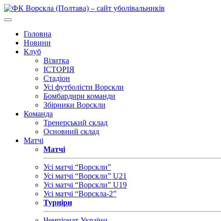
Головна
Новини
Клуб
Візитка
ІСТОРІЯ
Стадіон
Усі футболісти Ворскли
Бомбардири команди
Збірники Ворскли
Команда
Тренерський склад
Основний склад
Матчі
Матчі
Усі матчі “Ворскли”
Усі матчі “Ворскли” U21
Усі матчі “Ворскли” U19
Усі матчі “Ворскла-2”
Турніри
Чемпіонат України