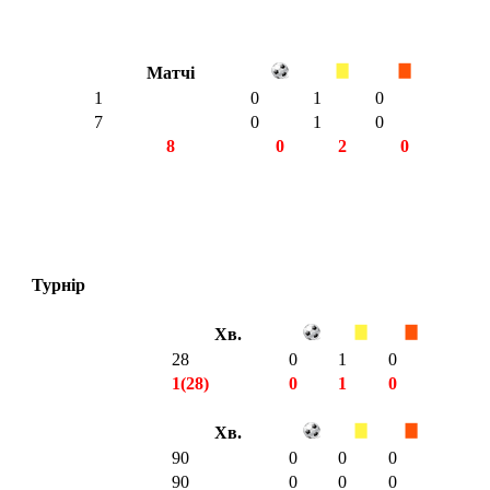
Матчі
1
0
1
0
7
0
1
0
8
0
2
0
Турнір
Хв.
28
0
1
0
1(28)
0
1
0
Хв.
90
0
0
0
90
0
0
0