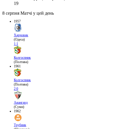
19
8 серпня
Матчі у цей день
1957
Харчовик
(Одеса)
1:1
Колгоспник
(Полтава)
1961
Колгоспник
(Полтава)
2:0
Авангард
(Суми)
1962
Трубник