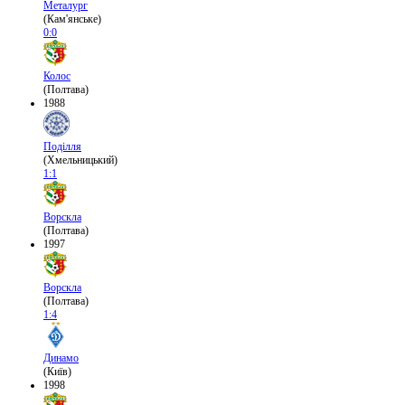
Металург
(Кам'янське)
0:0
Колос
(Полтава)
1988
Поділля
(Хмельницький)
1:1
Ворскла
(Полтава)
1997
Ворскла
(Полтава)
1:4
Динамо
(Київ)
1998