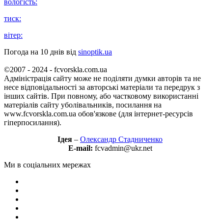
вологість:
тиск:
вітер:
Погода на 10 днів від
sinoptik.ua
©2007 - 2024 - fcvorskla.com.ua
Адміністрація сайту може не поділяти думки авторів та не
несе відповідальності за авторські матеріали та передрук з
інших сайтів. При повному, або частковому використанні
матеріалів сайту уболівальників, посилання на
www.fcvorskla.com.ua обов'язкове (для інтернет-ресурсів
гіперпосилання).
Ідея
–
Олександр Стадниченко
E-mail:
fcvadmin@ukr.net
Ми в соціальних мережах