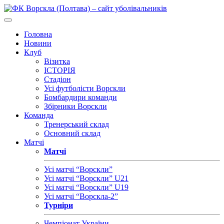
Головна
Новини
Клуб
Візитка
ІСТОРІЯ
Стадіон
Усі футболісти Ворскли
Бомбардири команди
Збірники Ворскли
Команда
Тренерський склад
Основний склад
Матчі
Матчі
Усі матчі “Ворскли”
Усі матчі “Ворскли” U21
Усі матчі “Ворскли” U19
Усі матчі “Ворскла-2”
Турніри
Чемпіонат України