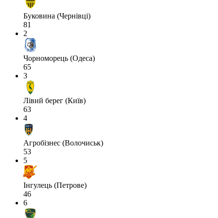
Буковина (Чернівці)
81
2
Чорноморець (Одеса)
65
3
Лівий берег (Київ)
63
4
Агробізнес (Волочиськ)
53
5
Інгулець (Петрове)
46
6