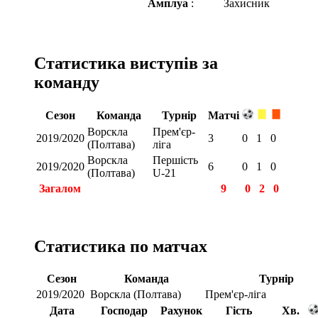
Амплуа
:
Захисник
Статистика виступів за
команду
Сезон
Команда
Турнір
Матчі
Ворскла
Прем'єр-
2019/2020
3
0
1
0
(Полтава)
ліга
Ворскла
Першість
2019/2020
6
0
1
0
(Полтава)
U-21
Загалом
9
0
2
0
Статистика по матчах
Сезон
Команда
Турнір
2019/2020
Ворскла (Полтава)
Прем'єр-ліга
Дата
Господар
Рахунок
Гість
Хв.