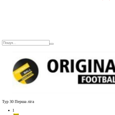
Загалом
9(474)
0
Тур 30
Перша ліга
1