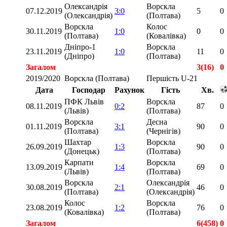
Олександрія
Ворскла
07.12.2019
3:0
5
0
(Олександрія)
(Полтава)
Ворскла
Колос
30.11.2019
1:0
0
0
(Полтава)
(Ковалівка)
Дніпро-1
Ворскла
23.11.2019
1:0
11
0
(Дніпро)
(Полтава)
Загалом
3(16)
0
2019/2020
Ворскла (Полтава)
Першість U-21
Дата
Господар
Рахунок
Гість
Хв.
ПФК Львів
Ворскла
08.11.2019
0:2
87
0
(Львів)
(Полтава)
Ворскла
Десна
01.11.2019
3:1
90
0
(Полтава)
(Чернігів)
Шахтар
Ворскла
26.09.2019
1:3
90
0
(Донецьк)
(Полтава)
Карпати
Ворскла
13.09.2019
1:4
69
0
(Львів)
(Полтава)
Ворскла
Олександрія
30.08.2019
2:1
46
0
(Полтава)
(Олександрія)
Колос
Ворскла
23.08.2019
1:2
76
0
(Ковалівка)
(Полтава)
Загалом
6(458)
0