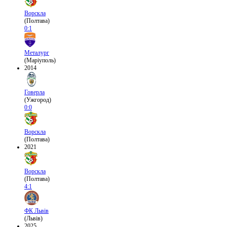
Ворскла
(Полтава)
0:1
Металург
(Маріуполь)
2014
Говерла
(Ужгород)
0:0
Ворскла
(Полтава)
2021
Ворскла
(Полтава)
4:1
ФК Львів
(Львів)
2025