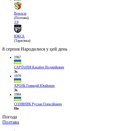
Ворскла
(Полтава)
3:0
ЮКСА
(Тарасівка)
8 серпня
Народилися у цей день
1967
САРТАНІЯ Кахабер Нодарійович
Зх
1979
ХРОЛЬ Геннадій Юрійович
Зх
1984
СОЛЯНИК Руслан Олексійович
Нп
Погода
Полтава