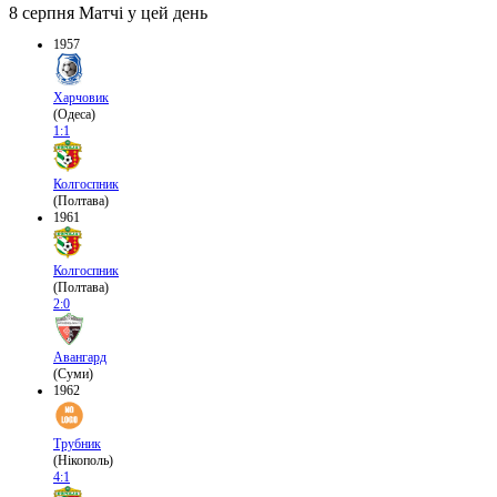
8 серпня
Матчі у цей день
1957
Харчовик
(Одеса)
1:1
Колгоспник
(Полтава)
1961
Колгоспник
(Полтава)
2:0
Авангард
(Суми)
1962
Трубник
(Нікополь)
4:1