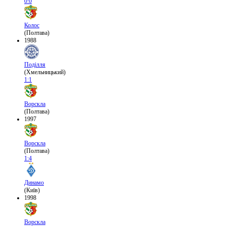
0:0
Колос
(Полтава)
1988
Поділля
(Хмельницький)
1:1
Ворскла
(Полтава)
1997
Ворскла
(Полтава)
1:4
Динамо
(Київ)
1998
Ворскла