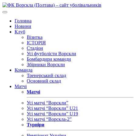
Головна
Новини
Клуб
Візитка
ІСТОРІЯ
Стадіон
Усі футболісти Ворскли
Бомбардири команди
Збірники Ворскли
Команда
Тренерський склад
Основний склад
Матчі
Матчі
Усі матчі “Ворскли”
Усі матчі “Ворскли” U21
Усі матчі “Ворскли” U19
Усі матчі “Ворскла-2”
Турніри
Чемпіонат України