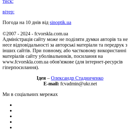
тиск:
вітер:
Погода на 10 днів від
sinoptik.ua
©2007 - 2024 - fcvorskla.com.ua
Адміністрація сайту може не поділяти думки авторів та не
несе відповідальності за авторські матеріали та передрук з
інших сайтів. При повному, або частковому використанні
матеріалів сайту уболівальників, посилання на
www.fcvorskla.com.ua обов'язкове (для інтернет-ресурсів
гіперпосилання).
Ідея
–
Олександр Стадниченко
E-mail:
fcvadmin@ukr.net
Ми в соціальних мережах