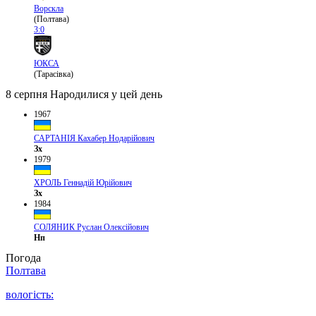
Ворскла
(Полтава)
3:0
ЮКСА
(Тарасівка)
8 серпня
Народилися у цей день
1967
САРТАНІЯ Кахабер Нодарійович
Зх
1979
ХРОЛЬ Геннадій Юрійович
Зх
1984
СОЛЯНИК Руслан Олексійович
Нп
Погода
Полтава
вологість: