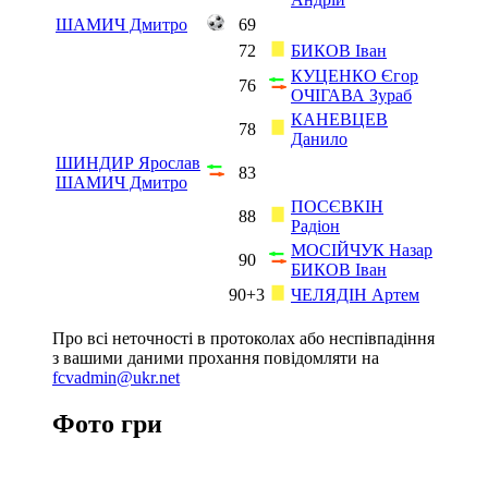
ШАМИЧ Дмитро
69
72
БИКОВ Іван
КУЦЕНКО Єгор
76
ОЧІГАВА Зураб
КАНЕВЦЕВ
78
Данило
ШИНДИР Ярослав
83
ШАМИЧ Дмитро
ПОСЄВКІН
88
Радіон
МОСІЙЧУК Назар
90
БИКОВ Іван
90+3
ЧЕЛЯДІН Артем
Про всі неточності в протоколах або неспівпадіння
з вашими даними прохання повідомляти на
fcvadmin@ukr.net
Фото гри