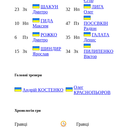
Єгор
ШАКУН
ЛИГА
23
Зх
32
Нп
Дмитро
Олег
ГИДА
10
Нп
47
Пз
ПОСЄВКІН
Максим
Радіон
РОЖКО
ГАЛАТА
6
Пз
35
Нп
Дмитро
Денис
ШИНДИР
15
Зх
34
Зх
ПИЛИПЕНКО
Ярослав
Віктор
Головні тренери
Олег
Андрій КОСТЕНКО
КРАСНОПЬОРОВ
Хронологія гри
Гравці
Гравці