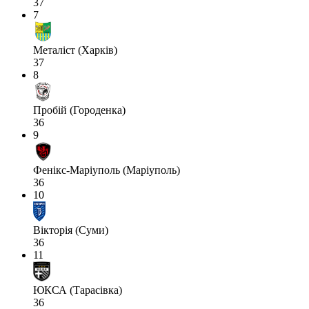
37
7
Металіст (Харків)
37
8
Пробій (Городенка)
36
9
Фенікс-Маріуполь (Маріуполь)
36
10
Вікторія (Суми)
36
11
ЮКСА (Тарасівка)
36