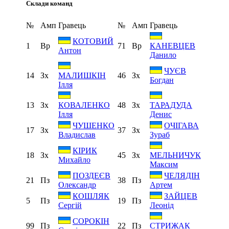
Склади команд
№
Амп
Гравець
№
Амп
Гравець
КОТОВИЙ
1
Вр
71
Вр
КАНЕВЦЕВ
Антон
Данило
ЧУЄВ
14
Зх
46
Зх
МАЛИШКІН
Богдан
Ілля
13
Зх
48
Зх
КОВАЛЕНКО
ТАРАДУДА
Ілля
Денис
ЧУШЕНКО
ОЧІГАВА
17
Зх
37
Зх
Владислав
Зураб
КІРИК
18
Зх
45
Зх
МЕЛЬНИЧУК
Михайло
Максим
ПОЗДЕЄВ
ЧЕЛЯДІН
21
Пз
38
Пз
Олександр
Артем
КОШЛЯК
ЗАЙЦЕВ
5
Пз
19
Пз
Сергій
Леонід
СОРОКІН
99
Пз
22
Пз
СТРИЖАК