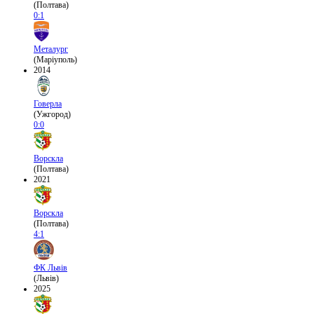
(Полтава)
0:1
Металург
(Маріуполь)
2014
Говерла
(Ужгород)
0:0
Ворскла
(Полтава)
2021
Ворскла
(Полтава)
4:1
ФК Львів
(Львів)
2025