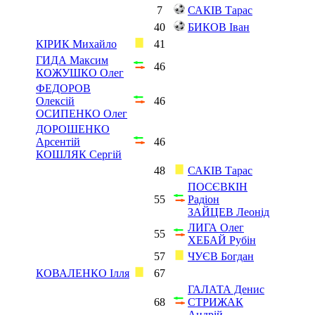
7
САКІВ Тарас
40
БИКОВ Іван
КІРИК Михайло
41
ГИДА Максим
46
КОЖУШКО Олег
ФЕДОРОВ
Олексій
46
ОСИПЕНКО Олег
ДОРОШЕНКО
Арсентій
46
КОШЛЯК Сергій
48
САКІВ Тарас
ПОСЄВКІН
55
Радіон
ЗАЙЦЕВ Леонід
ЛИГА Олег
55
ХЕБАЙ Рубін
57
ЧУЄВ Богдан
КОВАЛЕНКО Ілля
67
ГАЛАТА Денис
68
СТРИЖАК
Андрій