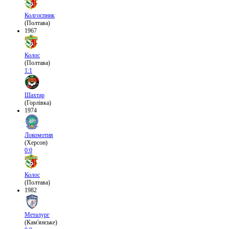
Колгоспник
(Полтава)
1967
Колос
(Полтава)
1:1
Шахтар
(Горлівка)
1974
Локомотив
(Херсон)
0:0
Колос
(Полтава)
1982
Металург
(Кам'янське)