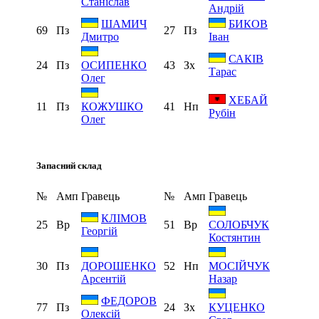
Станіслав
Андрій
ШАМИЧ
БИКОВ
69
Пз
27
Пз
Дмитро
Іван
САКІВ
24
Пз
43
Зх
ОСИПЕНКО
Тарас
Олег
ХЕБАЙ
11
Пз
41
Нп
КОЖУШКО
Рубін
Олег
Запасний склад
№
Амп
Гравець
№
Амп
Гравець
КЛІМОВ
25
Вр
51
Вр
СОЛОБЧУК
Георгій
Костянтин
30
Пз
52
Нп
ДОРОШЕНКО
МОСІЙЧУК
Арсентій
Назар
ФЕДОРОВ
77
Пз
24
Зх
КУЦЕНКО
Олексій