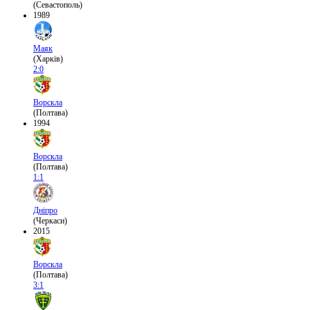
(Севастополь)
1989
Маяк
(Харків)
2:0
Ворскла
(Полтава)
1994
Ворскла
(Полтава)
1:1
Дніпро
(Черкаси)
2015
Ворскла
(Полтава)
3:1