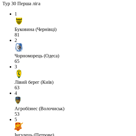
Тур 30
Перша ліга
1
Буковина (Чернівці)
81
2
Чорноморець (Одеса)
65
3
Лівий берег (Київ)
63
4
Агробізнес (Волочиськ)
53
5
Інгулець (Петрове)