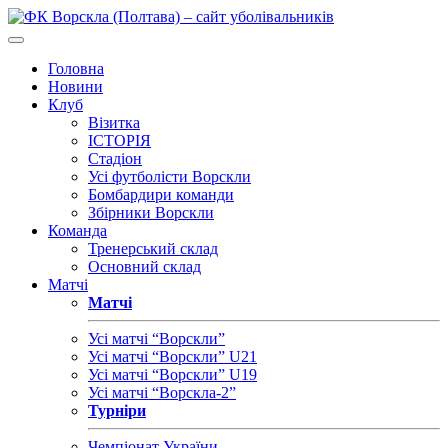
Головна
Новини
Клуб
Візитка
ІСТОРІЯ
Стадіон
Усі футболісти Ворскли
Бомбардири команди
Збірники Ворскли
Команда
Тренерський склад
Основний склад
Матчі
Матчі
Усі матчі “Ворскли”
Усі матчі “Ворскли” U21
Усі матчі “Ворскли” U19
Усі матчі “Ворскла-2”
Турніри
Чемпіонат України