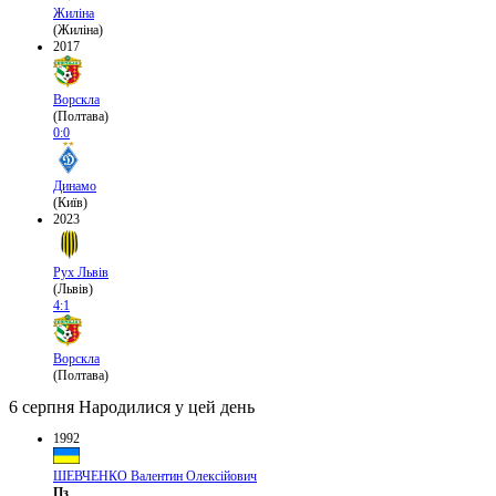
Жиліна
(Жиліна)
2017
Ворскла
(Полтава)
0:0
Динамо
(Київ)
2023
Рух Львів
(Львів)
4:1
Ворскла
(Полтава)
6 серпня
Народилися у цей день
1992
ШЕВЧЕНКО Валентин Олексійович
Пз