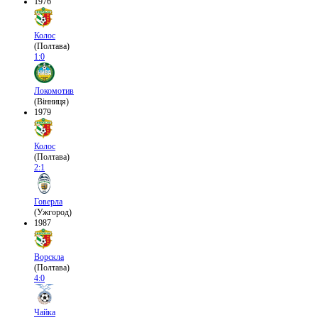
1976
Колос
(Полтава)
1:0
Локомотив
(Вінниця)
1979
Колос
(Полтава)
2:1
Говерла
(Ужгород)
1987
Ворскла
(Полтава)
4:0
Чайка