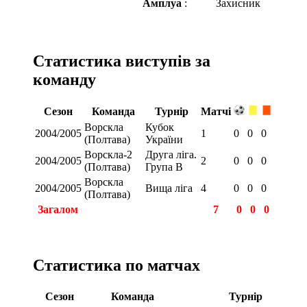
Амплуа
:
Захисник
Статистика виступів за
команду
Сезон
Команда
Турнір
Матчі
Ворскла
Кубок
2004/2005
1
0
0
0
(Полтава)
України
Ворскла-2
Друга ліга.
2004/2005
2
0
0
0
(Полтава)
Група В
Ворскла
2004/2005
Вища ліга
4
0
0
0
(Полтава)
Загалом
7
0
0
0
Статистика по матчах
Сезон
Команда
Турнір