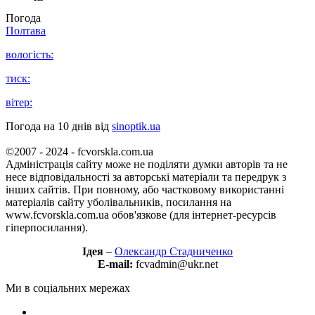
Погода
Полтава
вологість:
тиск:
вітер:
Погода на 10 днів від
sinoptik.ua
©2007 - 2024 - fcvorskla.com.ua
Адміністрація сайту може не поділяти думки авторів та не
несе відповідальності за авторські матеріали та передрук з
інших сайтів. При повному, або частковому використанні
матеріалів сайту уболівальників, посилання на
www.fcvorskla.com.ua обов'язкове (для інтернет-ресурсів
гіперпосилання).
Ідея
–
Олександр Стадниченко
E-mail:
fcvadmin@ukr.net
Ми в соціальних мережах