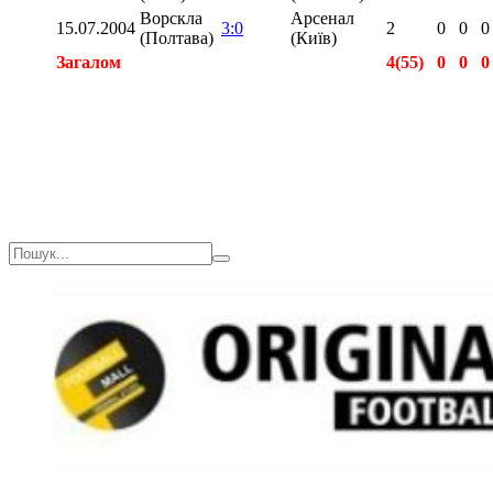
Ворскла
Арсенал
15.07.2004
3:0
2
0
0
0
(Полтава)
(Київ)
Загалом
4(55)
0
0
0
Загалом
7(179)
0
0
0