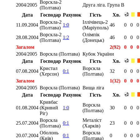
Ворскла-2
2004/2005
Друга ліга. Група В
(Полтава)
Дата
Господар
Рахунок
Гість
Хв.
Ворскла-2
Іллічівець-2
11.09.2004
1:0
46
0
0
0
(Полтава)
(Маріуполь)
Ворскла-2
Олімпік
28.08.2004
1:2
46
0
0
0
(Полтава)
(Донецьк)
Загалом
2(92)
0
0
0
2004/2005
Ворскла (Полтава)
Кубок України
Дата
Господар
Рахунок
Гість
Хв.
Кристал
Ворскла
07.08.2004
0:1
32
0
0
0
(Херсон)
(Полтава)
Загалом
1(32)
0
0
0
2004/2005
Ворскла (Полтава)
Вища ліга
Дата
Господар
Рахунок
Гість
Хв.
Кривбас
Ворскла
01.08.2004
(Кривий
1:0
30
0
0
0
(Полтава)
Ріг)
Ворскла
Металіст
25.07.2004
0:1
23
0
0
0
(Полтава)
(Харків)
Оболонь
Ворскла
20.07.2004
0:1
0
0
0
0
(Київ)
(Полтава)