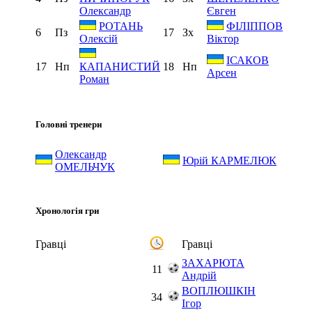
Олександр
Євген
РОТАНЬ
ФІЛІППОВ
6
Пз
17
Зх
Олексій
Віктор
ІСАКОВ
17
Нп
18
Нп
КАПАНИСТИЙ
Арсен
Роман
Головні тренери
Олександр
Юрій КАРМЕЛЮК
ОМЕЛЬЧУК
Хронологія гри
Гравці
Гравці
ЗАХАРЮТА
11
Андрій
ВОПЛЮШКІН
34
Ігор