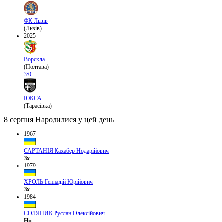
ФК Львів
(Львів)
2025
Ворскла
(Полтава)
3:0
ЮКСА
(Тарасівка)
8 серпня
Народилися у цей день
1967
САРТАНІЯ Кахабер Нодарійович
Зх
1979
ХРОЛЬ Геннадій Юрійович
Зх
1984
СОЛЯНИК Руслан Олексійович
Нп