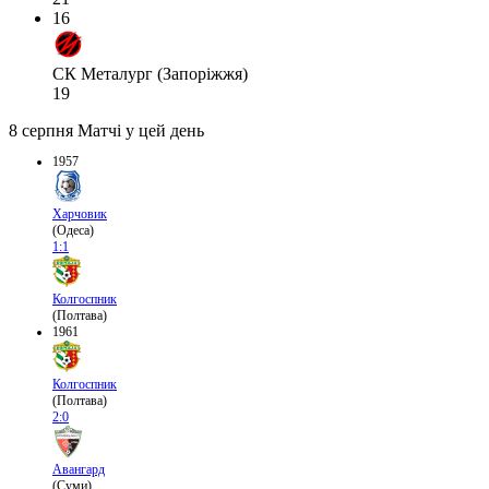
16
СК Металург (Запоріжжя)
19
8 серпня
Матчі у цей день
1957
Харчовик
(Одеса)
1:1
Колгоспник
(Полтава)
1961
Колгоспник
(Полтава)
2:0
Авангард
(Суми)