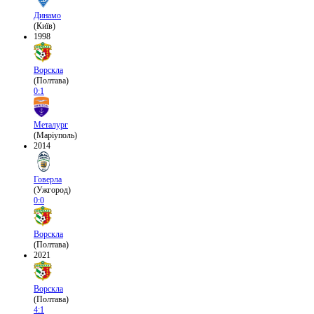
Динамо
(Київ)
1998
Ворскла
(Полтава)
0:1
Металург
(Маріуполь)
2014
Говерла
(Ужгород)
0:0
Ворскла
(Полтава)
2021
Ворскла
(Полтава)
4:1