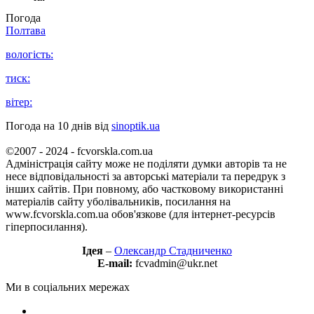
Погода
Полтава
вологість:
тиск:
вітер:
Погода на 10 днів від
sinoptik.ua
©2007 - 2024 - fcvorskla.com.ua
Адміністрація сайту може не поділяти думки авторів та не
несе відповідальності за авторські матеріали та передрук з
інших сайтів. При повному, або частковому використанні
матеріалів сайту уболівальників, посилання на
www.fcvorskla.com.ua обов'язкове (для інтернет-ресурсів
гіперпосилання).
Ідея
–
Олександр Стадниченко
E-mail:
fcvadmin@ukr.net
Ми в соціальних мережах