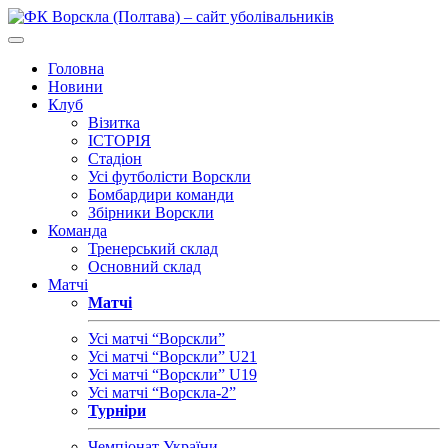
Головна
Новини
Клуб
Візитка
ІСТОРІЯ
Стадіон
Усі футболісти Ворскли
Бомбардири команди
Збірники Ворскли
Команда
Тренерський склад
Основний склад
Матчі
Матчі
Усі матчі “Ворскли”
Усі матчі “Ворскли” U21
Усі матчі “Ворскли” U19
Усі матчі “Ворскла-2”
Турніри
Чемпіонат України