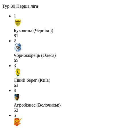
Тур 30
Перша ліга
1
Буковина (Чернівці)
81
2
Чорноморець (Одеса)
65
3
Лівий берег (Київ)
63
4
Агробізнес (Волочиськ)
53
5