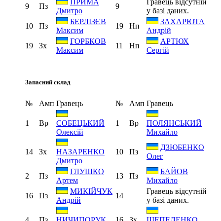
Гравець відсутній
ПРИМА
9
Пз
9
у базі даних.
Дмитро
БЕРЛІЗЄВ
ЗАХАРЮТА
10
Пз
19
Нп
Максим
Андрій
ГОРБКОВ
АРТЮХ
19
Зх
11
Нп
Максим
Сергій
Запасний склад
№
Амп
Гравець
№
Амп
Гравець
1
Вр
1
Вр
СОБЕЦЬКИЙ
ПОЛЯНСЬКИЙ
Олексій
Михайло
ДЗЮБЕНКО
14
Зх
10
Пз
НАЗАРЕНКО
Олег
Дмитро
ГЛУШКО
БАЙОВ
2
Пз
13
Пз
Артем
Михайло
Гравець відсутній
МИКІЙЧУК
16
Пз
14
у базі даних.
Андрій
4
Пз
16
Зх
НИЧИПОРУК
ШЕПЕЛЕНКО