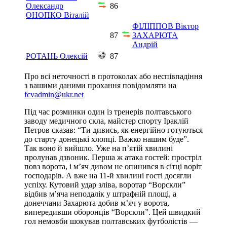
Олександр
86
ОНОПКО Віталій
ФІЛІППОВ Віктор
87
ЗАХАРЮТА
Андрій
РОТАНЬ Олексій
87
Про всі неточності в протоколах або неспівпадіння
з вашими даними прохання повідомляти на
fcvadmin@ukr.net
Під час розминки один із тренерів полтавського
заводу медичного скла, майстер спорту Іраклій
Петров сказав: “Ти дивись, як енергійно готуються
до старту донецькі хлопці. Важко нашим буде”.
Так воно й вийшло. Уже на п’ятій хвилині
пролунав дзвоник. Перша ж атака гостей: простріл
повз ворота, і м’яч дивом не опинився в сітці воріт
господарів. А вже на 11-й хвилині гості досягли
успіху. Кутовий удар зліва, воротар “Ворскли”
відбив м’яча неподалік у штрафній площі, а
донеччани Захарюта добив м’яч у ворота,
випередивши оборонців “Ворскли”. Цей швидкий
гол немовби шокував полтавських футболістів —