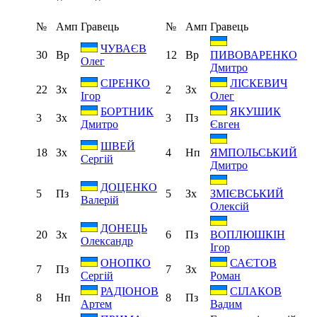
№
Амп
Гравець
№
Амп
Гравець
ЧУВАЄВ
30
Вр
12
Вр
ПИВОВАРЕНКО
Олег
Дмитро
СІРЕНКО
ЛІСКЕВИЧ
22
Зх
2
Зх
Ігор
Олег
БОРТНИК
ЯКУШИК
3
Зх
3
Пз
Дмитро
Євген
ШВЕЙ
18
Зх
4
Нп
ЯМПОЛЬСЬКИЙ
Сергій
Дмитро
ДОЦЕНКО
5
Пз
5
Зх
ЗМІЄВСЬКИЙ
Валерій
Олексій
ДОНЕЦЬ
20
Зх
6
Пз
ВОПЛЮШКІН
Олександр
Ігор
ОНОПКО
САЄТОВ
7
Пз
7
Зх
Сергій
Роман
РАДІОНОВ
СІЛАКОВ
8
Нп
8
Пз
Артем
Вадим