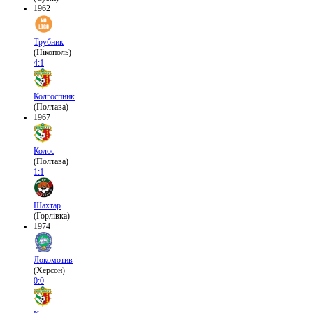
1962
Трубник
(Нікополь)
4:1
Колгоспник
(Полтава)
1967
Колос
(Полтава)
1:1
Шахтар
(Горлівка)
1974
Локомотив
(Херсон)
0:0