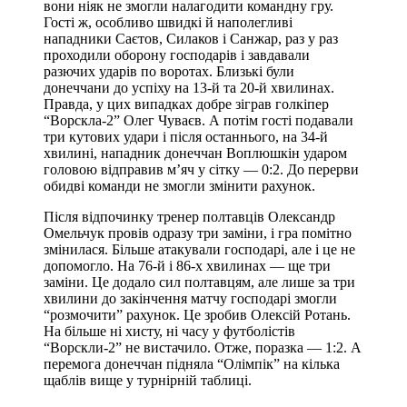
вони ніяк не змогли налагодити командну гру.
Гості ж, особливо швидкі й наполегливі
нападники Саєтов, Силаков і Санжар, раз у раз
проходили оборону господарів і завдавали
разючих ударів по воротах. Близькі були
донеччани до успіху на 13-й та 20-й хвилинах.
Правда, у цих випадках добре зіграв голкіпер
“Ворскла-2” Олег Чуваєв. А потім гості подавали
три кутових удари і після останнього, на 34-й
хвилині, нападник донеччан Воплюшкін ударом
головою відправив м’яч у сітку — 0:2. До перерви
обидві команди не змогли змінити рахунок.
Після відпочинку тренер полтавців Олександр
Омельчук провів одразу три заміни, і гра помітно
змінилася. Більше атакували господарі, але і це не
допомогло. На 76-й і 86-х хвилинах — ще три
заміни. Це додало сил полтавцям, але лише за три
хвилини до закінчення матчу господарі змогли
“розмочити” рахунок. Це зробив Олексій Ротань.
На більше ні хисту, ні часу у футболістів
“Ворскли-2” не вистачило. Отже, поразка — 1:2. А
перемога донеччан підняла “Олімпік” на кілька
щаблів вище у турнірній таблиці.