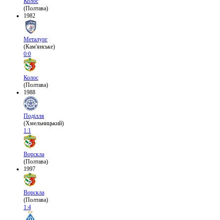
Колос
(Полтава)
1982
Металург
(Кам'янське)
0:0
Колос
(Полтава)
1988
Поділля
(Хмельницький)
1:1
Ворскла
(Полтава)
1997
Ворскла
(Полтава)
1:4